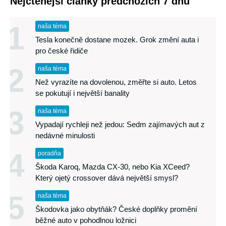
Nejčtenější články předchozích 7 dnů
1
naša téma
Tesla konečně dostane mozek. Grok změní auta i
pro české řidiče
2
naša téma
Než vyrazíte na dovolenou, změřte si auto. Letos
se pokutují i největší banality
3
naša téma
Vypadají rychleji než jedou: Sedm zajímavých aut z
nedávné minulosti
4
poradňa
Škoda Karoq, Mazda CX-30, nebo Kia XCeed?
Který ojetý crossover dává největší smysl?
5
naša téma
Škodovka jako obytňák? České doplňky promění
běžné auto v pohodlnou ložnici