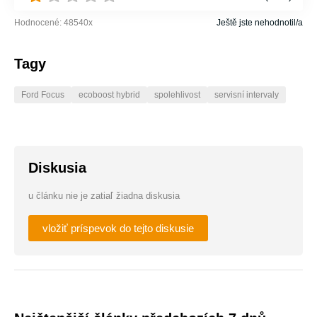
Hodnocené:
48540
x
Ještě jste nehodnotil/a
Tagy
Ford Focus
ecoboost hybrid
spolehlivost
servisní intervaly
Diskusia
u článku nie je zatiaľ žiadna diskusia
vložiť príspevok do tejto diskusie