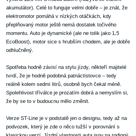
akumulátor). Celé to funguje velmi dobře – je znát, že
elektromotor pomáhá v nízkých otáčkách, kdy
přeplňovaný motor ještě nemá dostatek točivého
momentu. Auto je dynamické (ale ne tolik jako 1,5
EcoBoost), motor sice s hrubším chodem, ale je dobře
odhlučněný.
Spotřeba hodně závisí na stylu jízdy, někteří majitelé
tvrdí, že je hodně podobná patnáctistovce – tedy
reálně kolem sedmi litrů, osobně bych čekal méně.
Spolehlivost tříválce je prozatím dobrá a nemyslím si,
že by se to v budoucnu mělo změnit.
Verze ST-Line je v podstatě jen o designu, tedy až na
podvozek, který je zde o něco tužší v porovnání s
klasickou verzí. Jízdní vlastnosti auta jsou na rodinný