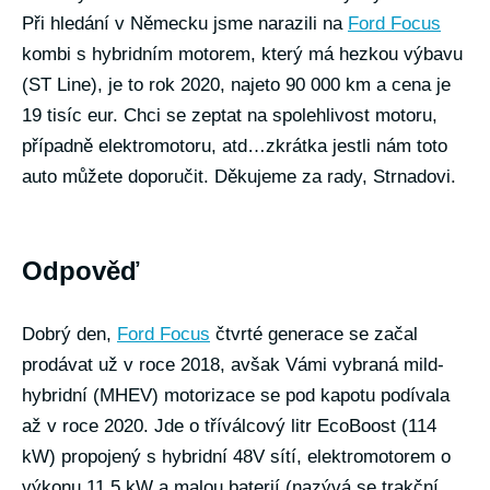
Při hledání v Německu jsme narazili na
Ford Focus
kombi s hybridním motorem, který má hezkou výbavu
(ST Line), je to rok 2020, najeto 90 000 km a cena je
19 tisíc eur. Chci se zeptat na spolehlivost motoru,
případně elektromotoru, atd…zkrátka jestli nám toto
auto můžete doporučit. Děkujeme za rady, Strnadovi.
Odpověď
Dobrý den,
Ford Focus
čtvrté generace se začal
prodávat už v roce 2018, avšak Vámi vybraná mild-
hybridní (MHEV) motorizace se pod kapotu podívala
až v roce 2020. Jde o tříválcový litr EcoBoost (114
kW) propojený s hybridní 48V sítí, elektromotorem o
výkonu 11,5 kW a malou baterií (nazývá se trakční