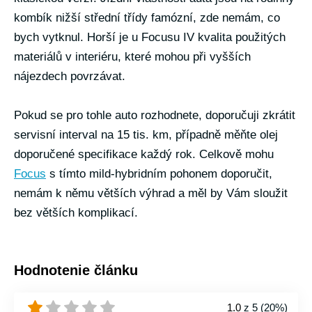
kombík nižší střední třídy famózní, zde nemám, co
bych vytknul. Horší je u Focusu IV kvalita použitých
materiálů v interiéru, které mohou při vyšších
nájezdech povrzávat.
Pokud se pro tohle auto rozhodnete, doporučuji zkrátit
servisní interval na 15 tis. km, případně měňte olej
doporučené specifikace každý rok. Celkově mohu
Focus
s tímto mild-hybridním pohonem doporučit,
nemám k němu větších výhrad a měl by Vám sloužit
bez větších komplikací.
Hodnotenie článku
1.0
z 5 (
20%
)