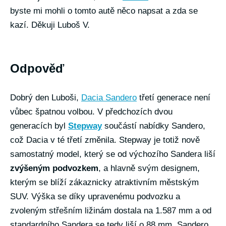
byste mi mohli o tomto autě něco napsat a zda se
kazí. Děkuji Luboš V.
Odpověď
Dobrý den Luboši,
Dacia Sandero
třetí generace není
vůbec špatnou volbou. V předchozích dvou
generacích byl
Stepway
součástí nabídky Sandero,
což Dacia v té třetí změnila. Stepway je totiž nově
samostatný model, který se od výchozího Sandera liší
zvýšeným podvozkem
, a hlavně svým designem,
kterým se blíží zákaznicky atraktivním městským
SUV. Výška se díky upravenému podvozku a
zvoleným střešním ližinám dostala na 1.587 mm a od
standardního Sandera se tedy liší o 88 mm. Sandero