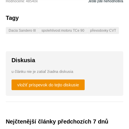
Hodnocené:
48540
x
Ještě jste nehodnotil/a
Tagy
Dacia Sandero III
spolehlivost motoru TCe 90
převodovky CVT
Diskusia
u článku nie je zatiaľ žiadna diskusia
vložiť príspevok do tejto diskusie
Nejčtenější články předchozích 7 dnů