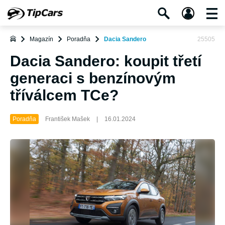
Magazín
Poradňa
Dacia Sandero
25505
Dacia Sandero: koupit třetí
generaci s benzínovým
tříválcem TCe?
Poradňa
František Mašek
|
16.01.2024