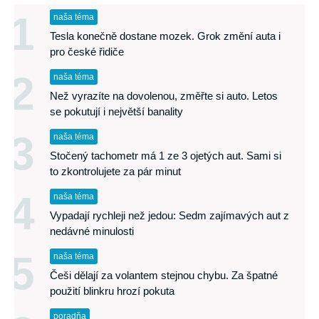
1
naša téma
Tesla konečně dostane mozek. Grok změní auta i
pro české řidiče
2
naša téma
Než vyrazíte na dovolenou, změřte si auto. Letos
se pokutují i největší banality
3
naša téma
Stočený tachometr má 1 ze 3 ojetých aut. Sami si
to zkontrolujete za pár minut
4
naša téma
Vypadají rychleji než jedou: Sedm zajímavých aut z
nedávné minulosti
5
naša téma
Češi dělají za volantem stejnou chybu. Za špatné
použití blinkru hrozí pokuta
poradňa