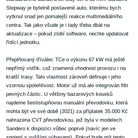
Stepway je bytelně postavené auto, kterému bych
vytknul snad jen pomalejší reakce multimediálního
centra. Tak jako všude je i tady třeba dbát na
aktualizace – pokud zlobí software, nechte updatovat
řídící jednotku.
Přeplňovaný tříválec TCe o výkonu 67 kW má ještě
nepřímý vstřik, což znamená vhodnost provozu i na
kratší trasy. Tato vlastnost zároveň definuje i jeho
vzornou spolehlivost. Motor už má ale integrován filtr
pevných částic. U většiny bazarových kousků
najdeme šestistupňovou manuální převodovku, která
mohla být ve své době (2021) za příplatek 35.000 Kč
nahrazena CVT převodovkou, jež byla v modelech
Sandero k dispozici vůbec poprvé (navíc jen ve
spojení s vyššími výbavami). Pokud bude mít tento