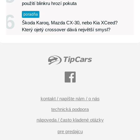
použití blinkru hrozí pokuta
6
poradňa
Škoda Karoq, Mazda CX-30, nebo Kia XCeed?
Který ojetý crossover dává největší smysl?
kontakt / napíšte nám / o nás
technická podpora
nápoveda / často kladené otázky
pre predajcu