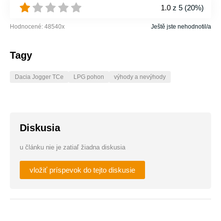
1.0
z 5 (
20%
)
Hodnocené:
48540
x
Ještě jste nehodnotil/a
Tagy
Dacia Jogger TCe
LPG pohon
výhody a nevýhody
Diskusia
u článku nie je zatiaľ žiadna diskusia
vložiť príspevok do tejto diskusie