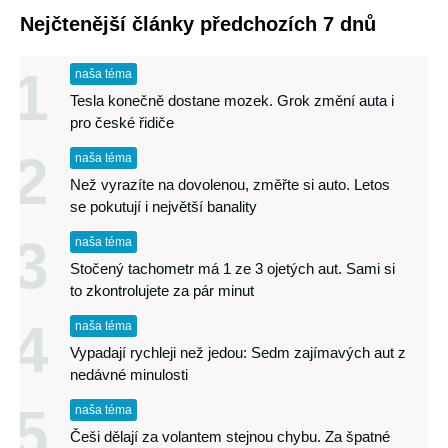
Nejčtenější články předchozích 7 dnů
1
naša téma
Tesla konečně dostane mozek. Grok změní auta i
pro české řidiče
2
naša téma
Než vyrazíte na dovolenou, změřte si auto. Letos
se pokutují i největší banality
3
naša téma
Stočený tachometr má 1 ze 3 ojetých aut. Sami si
to zkontrolujete za pár minut
4
naša téma
Vypadají rychleji než jedou: Sedm zajímavých aut z
nedávné minulosti
5
naša téma
Češi dělají za volantem stejnou chybu. Za špatné