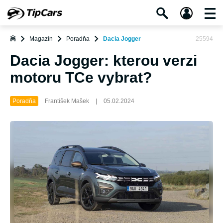
Magazín
Poradňa
Dacia Jogger
25594
Dacia Jogger: kterou verzi
motoru TCe vybrat?
Poradňa
František Mašek
|
05.02.2024