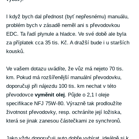
I když bych dal přednost (byť nepřesnému) manuálu,
problém bych v zásadě neměl ani s převodovkou
EDC. Ta řadí plynule a hladce. Ve své době ale byla
za příplatek cca 35 tis. Kč. A dražší bude i u starších
kousků.
Ve vašem dotazu uvádíte, že vůz má nejeto 70 tis.
km. Pokud má rozšířenější manuální převodovku,
doporučuji při nájezdu 100 tis. km nechat v této
převodovce
vyměnit olej
. Půjde o 2,1 l oleje
specifikace NFJ 75W-80. Výrazně tak prodloužíte
životnost převodovky, resp. ochráníte její ložiska,
která se jinak zanesou částečkami ze synchronů.
Jako vždy doporučuji auto dobře vybírat, ideálně si k