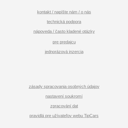
kontakt / napíšte nám / o nás
technická podpora
nápoveda / často kladené otázky
pre predajcu
jednorázová inzercia
zásady spracovania osobných údajov
nastavení soukromí
zpracování dat
pravidlá pre užívateľov webu TipCars