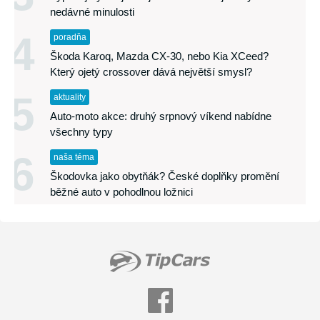
nedávné minulosti
4
poradňa
Škoda Karoq, Mazda CX-30, nebo Kia XCeed?
Který ojetý crossover dává největší smysl?
5
aktuality
Auto-moto akce: druhý srpnový víkend nabídne
všechny typy
6
naša téma
Škodovka jako obytňák? České doplňky promění
běžné auto v pohodlnou ložnici