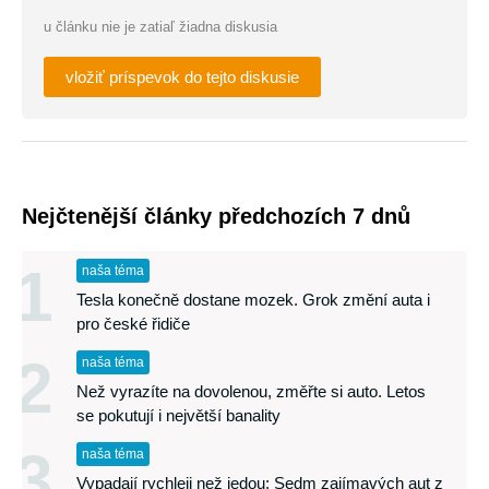
u článku nie je zatiaľ žiadna diskusia
vložiť príspevok do tejto diskusie
Nejčtenější články předchozích 7 dnů
1
naša téma
Tesla konečně dostane mozek. Grok změní auta i
pro české řidiče
2
naša téma
Než vyrazíte na dovolenou, změřte si auto. Letos
se pokutují i největší banality
3
naša téma
Vypadají rychleji než jedou: Sedm zajímavých aut z