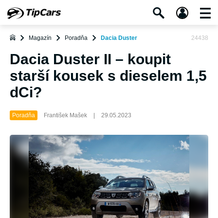
Magazín
Poradňa
Dacia Duster
24438
Dacia Duster II – koupit
starší kousek s dieselem 1,5
dCi?
Poradňa
František Mašek
|
29.05.2023