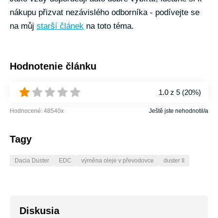
nákupu přizvat nezávislého odborníka - podívejte se
na můj
starší článek
na toto téma.
Hodnotenie článku
1.0
z 5 (
20%
)
Hodnocené:
48540
x
Ještě jste nehodnotil/a
Tagy
Dacia Duster
EDC
výměna oleje v převodovce
duster II
Diskusia