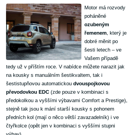
Motor má rozvody
poháněné
ozubeným
řemenem
, který je
dobré měnit po
šesti letech – ve
Vašem případě
tedy už v příštím roce. V nabídce můžete narazit jak
na kousky s manuálním šestikvaltem, tak i
šestistupňovou automatickou
dvouspojkovou
převodovkou EDC
(zde pouze v kombinaci s
předokolkou a vyššími výbavami Comfort a Prestige),
stejně tak jsou k mání starší kousky s pohonem
předních kol (mají o něco větší zavazadelník) i ve
čtyřkolce (opět jen v kombinaci s vyššími stupni
výbav).