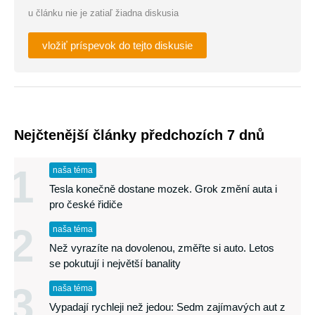
u článku nie je zatiaľ žiadna diskusia
vložiť príspevok do tejto diskusie
Nejčtenější články předchozích 7 dnů
1
naša téma
Tesla konečně dostane mozek. Grok změní auta i
pro české řidiče
2
naša téma
Než vyrazíte na dovolenou, změřte si auto. Letos
se pokutují i největší banality
3
naša téma
Vypadají rychleji než jedou: Sedm zajímavých aut z