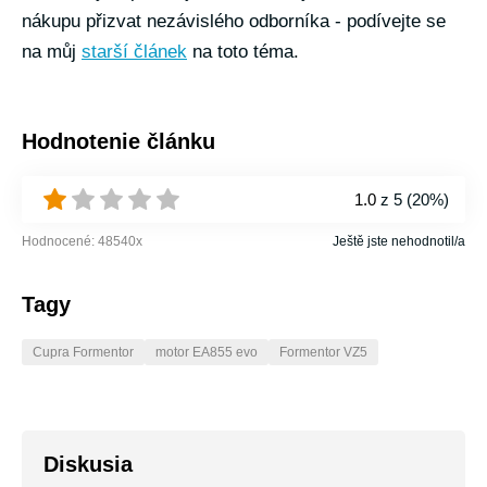
nákupu přizvat nezávislého odborníka - podívejte se
na můj
starší článek
na toto téma.
Hodnotenie článku
1.0
z 5 (
20%
)
Hodnocené:
48540
x
Ještě jste nehodnotil/a
Tagy
Cupra Formentor
motor EA855 evo
Formentor VZ5
Diskusia