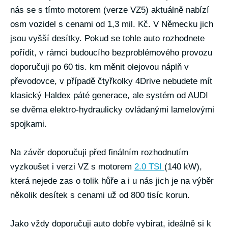
nás se s tímto motorem (verze VZ5) aktuálně nabízí
osm vozidel s cenami od 1,3 mil. Kč. V Německu jich
jsou vyšší desítky. Pokud se tohle auto rozhodnete
pořídit, v rámci budoucího bezproblémového provozu
doporučuji po 60 tis. km měnit olejovou náplň v
převodovce, v případě čtyřkolky 4Drive nebudete mít
klasický Haldex páté generace, ale systém od AUDI
se dvěma elektro-hydraulicky ovládanými lamelovými
spojkami.
Na závěr doporučuji před finálním rozhodnutím
vyzkoušet i verzi VZ s motorem
2.0 TSI
(140 kW),
která nejede zas o tolik hůře a i u nás jich je na výběr
několik desítek s cenami už od 800 tisíc korun.
Jako vždy doporučuji auto dobře vybírat, ideálně si k