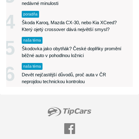
nedávné minulosti
4
poradňa
Škoda Karoq, Mazda CX-30, nebo Kia XCeed?
Který ojetý crossover dává největší smysl?
5
naša téma
Škodovka jako obytňák? České doplňky promění
běžné auto v pohodlnou ložnici
6
naša téma
Devět nejčastější důvodů, proč auta v ČR
neprojdou technickou kontrolou