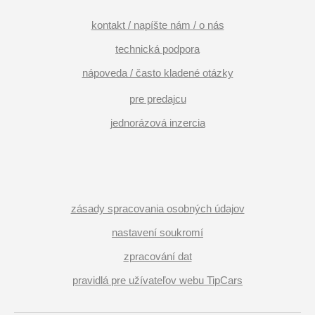
kontakt / napíšte nám / o nás
technická podpora
nápoveda / často kladené otázky
pre predajcu
jednorázová inzercia
zásady spracovania osobných údajov
nastavení soukromí
zpracování dat
pravidlá pre užívateľov webu TipCars