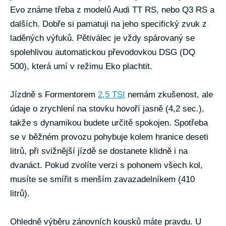
Evo známe třeba z modelů Audi TT RS, nebo Q3 RS a
dalších. Dobře si pamatuji na jeho specifický zvuk z
laděných výfuků. Pětiválec je vždy spárovaný se
spolehlivou automatickou převodovkou DSG (DQ
500), která umí v režimu Eko plachtit.
Jízdně s Formentorem
2,5 TSI
nemám zkušenost, ale
údaje o zrychlení na stovku hovoří jasně (4,2 sec.),
takže s dynamikou budete určitě spokojen. Spotřeba
se v běžném provozu pohybuje kolem hranice deseti
litrů, při svižnější jízdě se dostanete klidně i na
dvanáct. Pokud zvolíte verzi s pohonem všech kol,
musíte se smířit s menším zavazadelníkem (410
litrů).
Ohledně výběru zánovních kousků máte pravdu. U