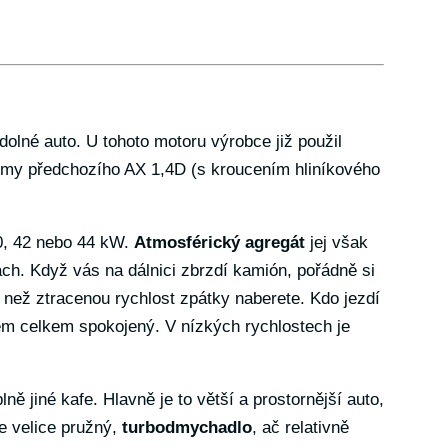
olné auto. U tohoto motoru výrobce již použil
lémy předchozího AX 1,4D (s kroucením hliníkového
0, 42 nebo 44 kW.
Atmosférický agregát
jej však
ách. Když vás na dálnici zbrzdí kamión, pořádně si
 než ztracenou rychlost zpátky naberete. Kdo jezdí
m celkem spokojený. V nízkých rychlostech je
lně jiné kafe. Hlavně je to větší a prostornější auto,
 je velice pružný,
turbodmychadlo
, ač relativně