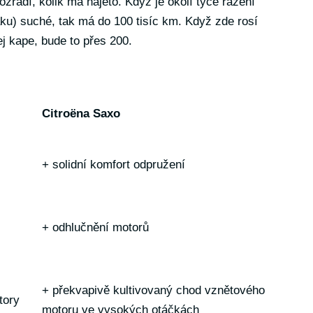
zradí, kolik má najeto. Když je okolí tyče řazení
ku) suché, tak má do 100 tisíc km. Když zde rosí
lej kape, bude to přes 200.
Citroëna Saxo
+ solidní komfort odpružení
+ odhlučnění motorů
+ překvapivě kultivovaný chod vznětového
tory
motoru ve vysokých otáčkách