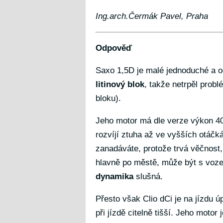
Ing.arch.Čermák Pavel, Praha
Odpověď
Saxo 1,5D je malé jednoduché a od
litinový blok
, takže netrpěl prob
bloku).
Jeho motor má dle verze výkon 4
rozvíjí ztuha až ve vyšších otáčk
zanadáváte, protože trvá věčnost,
hlavně po městě, může být s voze
dynamika
slušná.
Přesto však Clio dCi je na jízdu úp
při jízdě citelně tišší. Jeho motor