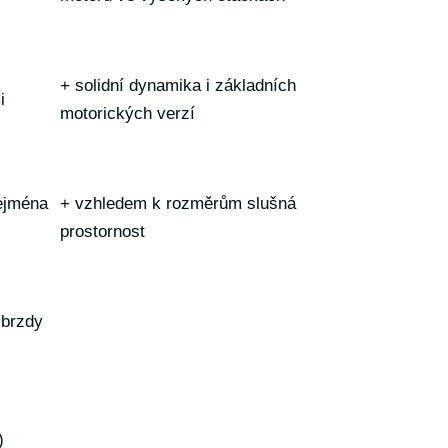
+ solidní dynamika i základních
i
motorických verzí
zejména
+ vzhledem k rozměrům slušná
prostornost
 brzdy
)