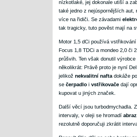
nízkotlaké, jej dokonale utiší a z
také jedno z nejúspornějších aut, 
více na řidiči. Se závadami
elektr
tak tragicky, tuto pověst mají na 
Motor 1,5 dCi používá vstřikován
Focus 1,8 TDCi a mondeo 2,0 či 2
průšvih. Ten však donutil výrobce 
několikrát: Právě proto je nyní D
jelikož
nekvalitní nafta
dokáže pol
se
čerpadlo
i
vstřikovače
dají op
kupovat u jiných značek.
Další věcí jsou turbodmychadla. 
intervaly, v oleji se hromadí
abraz
rezolutně doporučuji zkrátit inter