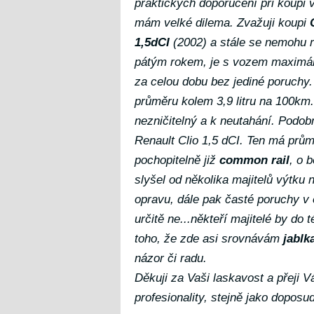
praktických doporučení při koupi
mám velké dilema. Zvažuji koupi
1,5dCI
(2002) a stále se nemohu 
pátým rokem, je s vozem maximál
za celou dobu bez jediné poruchy. 
průměru kolem 3,9 litru na 100km.
nezničitelný a k neutahání. Podob
Renault Clio 1,5 dCI. Ten má prů
pochopitelně již
common rail
, o 
slyšel od několika majitelů výtku 
opravu, dále pak časté poruchy v 
určitě ne...někteří majitelé by do
toho, že zde asi srovnávám
jablk
názor či radu.
Děkuji za Vaši laskavost a přeji V
profesionality, stejně jako doposud