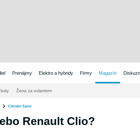
iel
Prenájmy
Elektro a hybridy
Firmy
Magazín
Diskuzn
esty
Žena za volantem
Citroën Saxo
ebo Renault Clio?