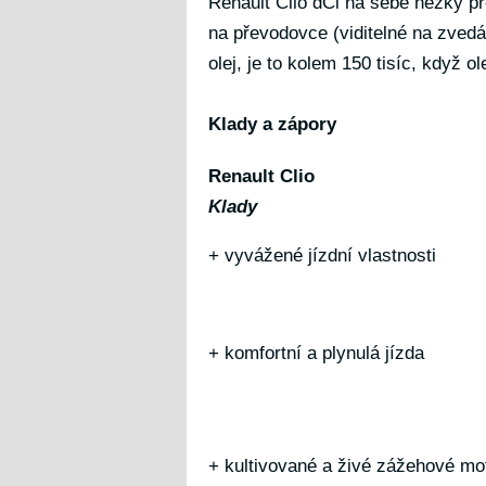
Renault Clio dCi na sebe hezky pro
na převodovce (viditelné na zvedá
olej, je to kolem 150 tisíc, když o
Klady a zápory
Renault Clio
Klady
+ vyvážené jízdní vlastnosti
+ komfortní a plynulá jízda
+ kultivované a živé zážehové mo