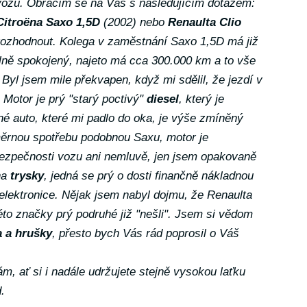
 vozu. Obracím se na Vás s následujícím dotazem:
Citroëna Saxo 1,5D
(2002) nebo
Renaulta Clio
rozhodnout. Kolega v zaměstnání Saxo 1,5D má již
ně spokojený, najeto má cca 300.000 km a to vše
Byl jsem mile překvapen, když mi sdělil, že jezdí v
 Motor je prý "starý poctivý"
diesel
, který je
né auto, které mi padlo do oka, je výše zmíněný
měrnou spotřebu podobnou Saxu, motor je
bezpečnosti vozu ani nemluvě, jen jsem opakovaně
na
trysky
, jedná se prý o dosti finančně nákladnou
elektronice. Nějak jsem nabyl dojmu, že Renaulta
 této značky prý podruhé již "nešli". Jsem si vědom
a a hrušky
, přesto bych Vás rád poprosil o Váš
ám, ať si i nadále udržujete stejně vysokou laťku
.