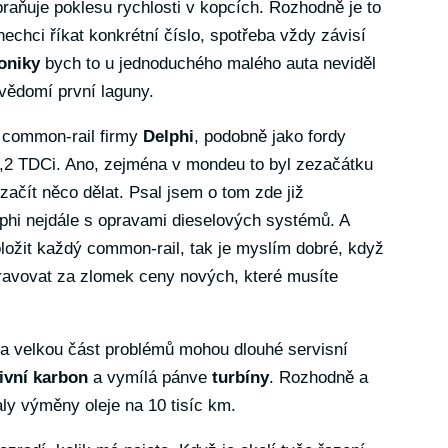
abraňuje poklesu rychlosti v kopcích. Rozhodně je to
nechci říkat konkrétní číslo, spotřeba vždy závisí
oniky
bych to u jednoduchého malého auta neviděl
svědomí první laguny.
í common-rail firmy
Delphi
, podobně jako fordy
,2 TDCi. Ano, zejména v mondeu to byl zezačátku
začít něco dělat. Psal jsem o tom zde již
elphi nejdále s opravami dieselových systémů. A
ožit každý common-rail, tak je myslím dobré, když
ravovat za zlomek ceny nových, které musíte
Za velkou část problémů mohou dlouhé servisní
ivní karbon
a vymílá pánve
turbíny
. Rozhodně a
valy výměny oleje na 10 tisíc km.