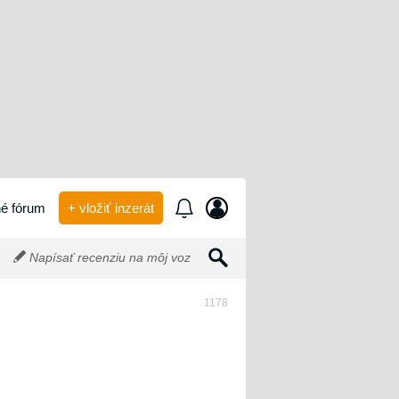
é fórum
+ vložiť inzerát
Napísať recenziu na môj voz
1178