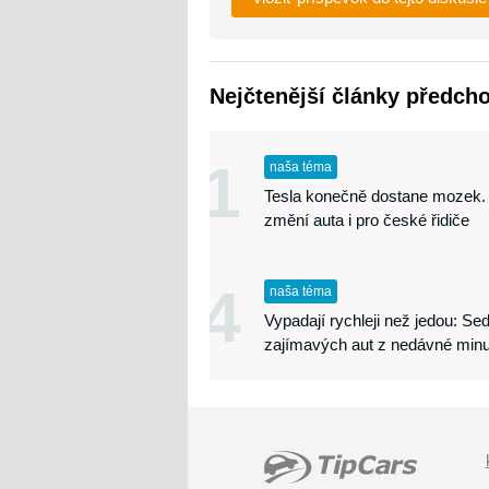
Nejčtenější články předch
1
naša téma
Tesla konečně dostane mozek.
změní auta i pro české řidiče
4
naša téma
Vypadají rychleji než jedou: S
zajímavých aut z nedávné minu