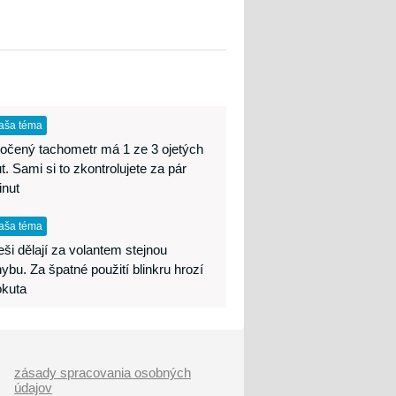
aša téma
očený tachometr má 1 ze 3 ojetých
t. Sami si to zkontrolujete za pár
inut
aša téma
ši dělají za volantem stejnou
ybu. Za špatné použití blinkru hrozí
okuta
zásady spracovania osobných
údajov