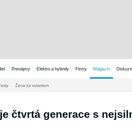
iel
Prenájmy
Elektro a hybridy
Firmy
Magazín
Diskuzn
esty
Žena za volantem
je čtvrtá generace s nejsi