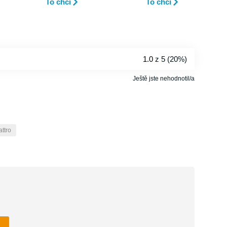
To chci
To chci
1.0
z 5 (
20%
)
Ještě jste nehodnotil/a
attro