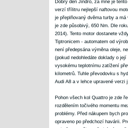
Dobrý den Jindro, za mne je tento
verzí třílitru nejlepší naftovou mo
je přeplňovaný dvěma turby a má
je zde působivý, 650 Nm. Dle rok
2014). Tento motor dostanete vž
Tiptronicem - automatem od výrobc
není předepsána výměna oleje, nec
(pokud nedohledáte doklady o její
vysokému teplotnímu zatížení přev
kilometrů. Tuhle převodovku s 
Audi A8 a v lehce upravené verzi 
Pohon všech kol Quattro je zde ř
rozdělením točivého momentu mez
problémy. Před nákupem bych prov
opraveno po předchozí havárii. P