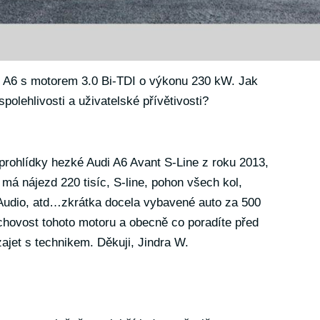
tou A6 s motorem 3.0 Bi-TDI o výkonu 230 kW. Jak
polehlivosti a uživatelské přívětivosti?
 prohlídky hezké Audi A6 Avant S-Line z roku 2013,
o má nájezd 220 tisíc, S-line, pohon všech kol,
Audio, atd…zkrátka docela vybavené auto za 500
chovost tohoto motoru a obecně co poradíte před
zajet s technikem. Děkuji, Jindra W.