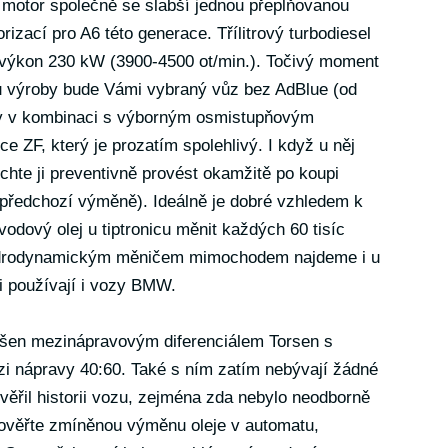
 motor společně se slabší jednou přeplňovanou
torizací pro A6 této generace. Třílitrový turbodiesel
 výkon 230 kW (3900-4500 ot/min.). Točivý moment
u výroby bude Vámi vybraný vůz bez AdBlue (od
dy v kombinaci s výborným osmistupňovým
e ZF, který je prozatím spolehlivý. I když u něj
hte ji preventivně provést okamžitě po koupi
 předchozí výměně). Ideálně je dobré vzhledem k
odový olej u tiptronicu měnit každých 60 tisíc
hydrodynamickým měničem mimochodem najdeme i u
ji používají i vozy BMW.
ešen mezinápravovým diferenciálem Torsen s
i nápravy 40:60. Také s ním zatím nebývají žádné
ěřil historii vozu, zejména zda nebylo neodborně
rověřte zmíněnou výměnu oleje v automatu,