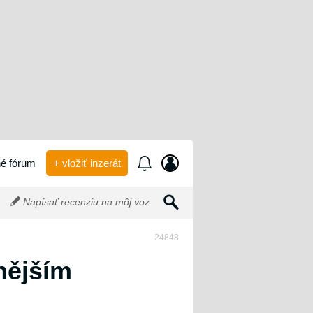
é fórum
+ vložiť inzerát
Napísať recenziu na môj voz
24848
lnějším