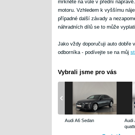
mrkněte na vůle v přední nápravě
motoru. Vzhledem k vyššímu nájez
případné další závady a nezapomeň
náhradních dílů se to může vyplati
Jako vždy doporučuji auto dobře v
odborníka - podívejte se na můj
st
Vybrali jsme pro vás
Audi A6 Sedan
Audi 
quatt