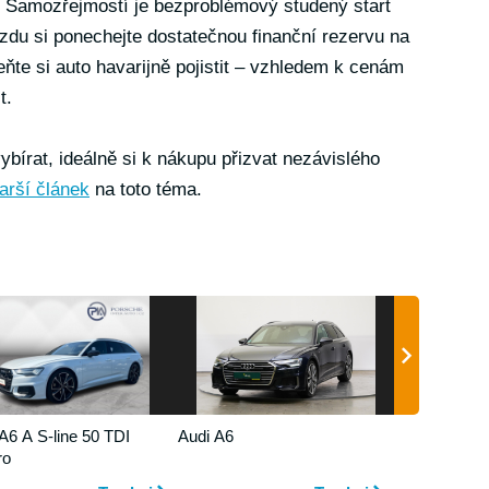
. Samozřejmostí je bezproblémový studený start
du si ponechejte dostatečnou finanční rezervu na
te si auto havarijně pojistit – vzhledem k cenám
t.
ybírat, ideálně si k nákupu přizvat nezávislého
arší článek
na toto téma.
A6 A S-line 50 TDI
Audi A6
ro