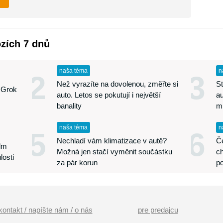
ozích 7 dnů
naša téma
n
2
3
Než vyrazíte na dovolenou, změřte si
St
 Grok
auto. Letos se pokutují i největší
au
banality
m
naša téma
n
5
6
Nechladí vám klimatizace v autě?
Če
edm
Možná jen stačí vyměnit součástku
ch
losti
za pár korun
p
kontakt / napíšte nám / o nás
pre predajcu