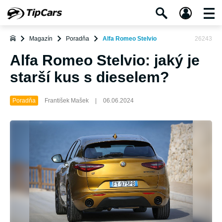
Magazín
Poradňa
Alfa Romeo Stelvio
26243
Alfa Romeo Stelvio: jaký je
starší kus s dieselem?
Poradňa
František Mašek
|
06.06.2024