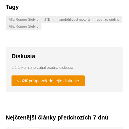
Tagy
Alfa Romeo Stelvio
JTDm
spolehlivost motorů
recenze ojetiny
Alfa Romeo Stelvio
Diskusia
u článku nie je zatiaľ žiadna diskusia
vložiť príspevok do tejto diskusie
Nejčtenější články předchozích 7 dnů