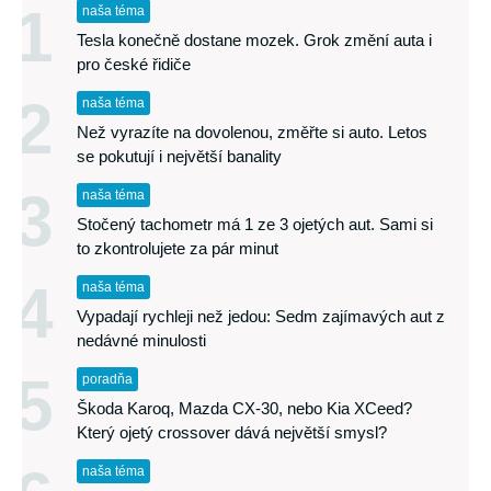
1
naša téma
Tesla konečně dostane mozek. Grok změní auta i
pro české řidiče
2
naša téma
Než vyrazíte na dovolenou, změřte si auto. Letos
se pokutují i největší banality
3
naša téma
Stočený tachometr má 1 ze 3 ojetých aut. Sami si
to zkontrolujete za pár minut
4
naša téma
Vypadají rychleji než jedou: Sedm zajímavých aut z
nedávné minulosti
5
poradňa
Škoda Karoq, Mazda CX-30, nebo Kia XCeed?
Který ojetý crossover dává největší smysl?
naša téma