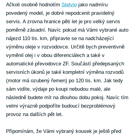
Ačkoli osobně hodnotím
Stelvio
jako nadmíru
povedený model, je dobré nepodcenit pravidelný
servis. A zrovna hranice pěti let je pro velký servis
poměrně zásadní. Navíc pokud má Vámi vybrané auto
nájezd 110 tis. km, připravte se na nadcházející
výměnu oleje v rozvodovce. Určitě bych preventivně
vyměnil olej i v obou diferenciálech a také v
automatické převodovce ZF. Součástí předepsaných
servisních úkonů je také kompletní výměna rozvodů
(motor má ozubený řemen) po 120 tis. km. Jak tedy
sám vidíte, výdaje po koupi nebudou malé, ale
následně budete mít na dlouhou dobu pokoj. Navíc tím
velmi výrazně podpoříte budoucí bezproblémový
provoz na dalších pět let.
Připomínám, že Vámi vybraný kousek je ještě před