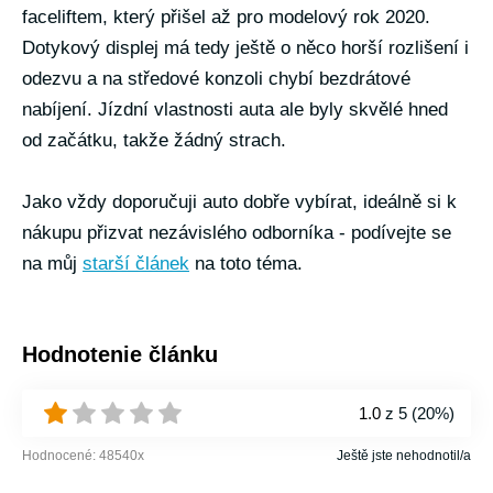
faceliftem, který přišel až pro modelový rok 2020.
Dotykový displej má tedy ještě o něco horší rozlišení i
odezvu a na středové konzoli chybí bezdrátové
nabíjení. Jízdní vlastnosti auta ale byly skvělé hned
od začátku, takže žádný strach.
Jako vždy doporučuji auto dobře vybírat, ideálně si k
nákupu přizvat nezávislého odborníka - podívejte se
na můj
starší článek
na toto téma.
Hodnotenie článku
1.0
z 5 (
20%
)
Hodnocené:
48540
x
Ještě jste nehodnotil/a