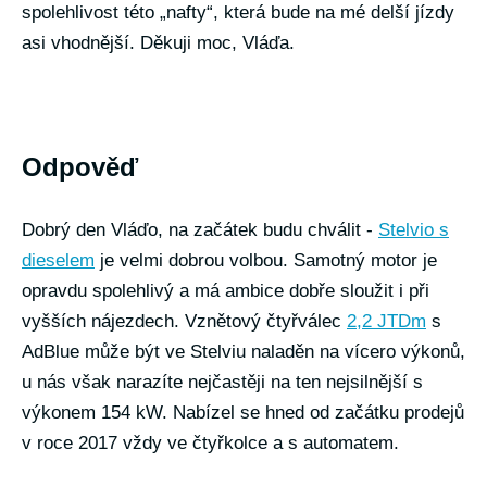
spolehlivost této „nafty“, která bude na mé delší jízdy
asi vhodnější. Děkuji moc, Vláďa.
Odpověď
Dobrý den Vláďo, na začátek budu chválit -
Stelvio s
dieselem
je velmi dobrou volbou. Samotný motor je
opravdu spolehlivý a má ambice dobře sloužit i při
vyšších nájezdech. Vznětový čtyřválec
2,2 JTDm
s
AdBlue může být ve Stelviu naladěn na vícero výkonů,
u nás však narazíte nejčastěji na ten nejsilnější s
výkonem 154 kW. Nabízel se hned od začátku prodejů
v roce 2017 vždy ve čtyřkolce a s automatem.