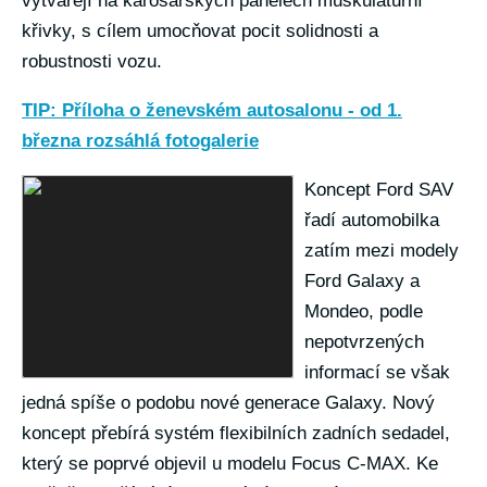
vytvářejí na karosářských panelech muskulaturní
křivky, s cílem umocňovat pocit solidnosti a
robustnosti vozu.
TIP: Příloha o ženevském autosalonu - od 1.
března rozsáhlá fotogalerie
Koncept Ford SAV
řadí automobilka
zatím mezi modely
Ford Galaxy a
Mondeo, podle
nepotvrzených
informací se však
jedná spíše o podobu nové generace Galaxy. Nový
koncept přebírá systém flexibilních zadních sedadel,
který se poprvé objevil u modelu Focus C-MAX. Ke