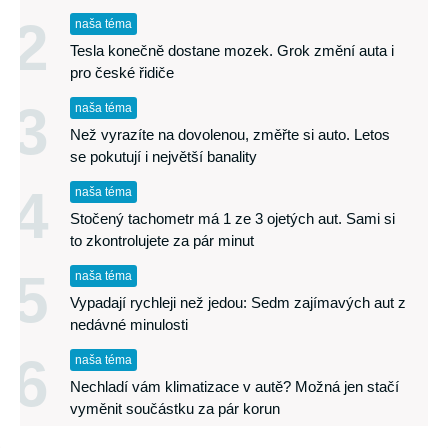
2
naša téma
Tesla konečně dostane mozek. Grok změní auta i
pro české řidiče
3
naša téma
Než vyrazíte na dovolenou, změřte si auto. Letos
se pokutují i největší banality
4
naša téma
Stočený tachometr má 1 ze 3 ojetých aut. Sami si
to zkontrolujete za pár minut
5
naša téma
Vypadají rychleji než jedou: Sedm zajímavých aut z
nedávné minulosti
6
naša téma
Nechladí vám klimatizace v autě? Možná jen stačí
vyměnit součástku za pár korun