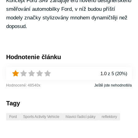
Koncept Ford SAV zahajuje éru nového designérského
směřování automobilky Ford, v níž budou příští
modely značky stylizovány mnohem dynamičtěji než
doposud.
Hodnotenie článku
1.0
z 5 (
20%
)
Hodnocené:
48540
x
Ještě jste nehodnotil/a
Tagy
Ford
Sports Activity Vehicle
hlavici řadicí páky
reflektory