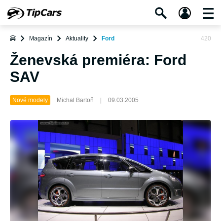
Magazín
Aktuality
Ford
420
Ženevská premiéra: Ford
SAV
Nové modely
Michal Bartoň
|
09.03.2005