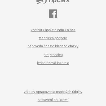
kontakt / napíšte nám / o nás
technická podpora
nápoveda / často kladené otázky
pre predajcu
jednorázová inzercia
zásady spracovania osobných údajov
nastavení soukromí