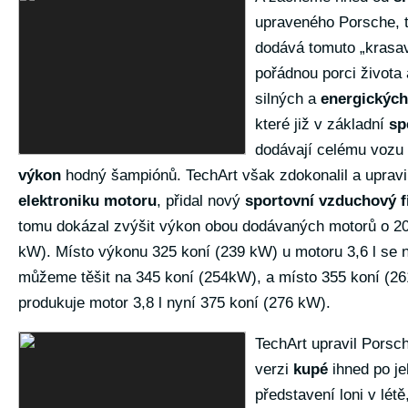
upraveného Porsche, t
dodává tomuto „krasav
pořádnou porci života 
silných a
energických
které již v základní
spe
dodávají celému vozu 
výkon
hodný šampiónů. TechArt však zdokonalil a upravi
elektroniku motoru
, přidal nový
sportovní vzduchový fi
tomu dokázal zvýšit výkon obou dodávaných motorů o 20
kW). Místo výkonu 325 koní (239 kW) u motoru 3,6 l se 
můžeme těšit na 345 koní (254kW), a místo 355 koní (2
produkuje motor 3,8 l nyní 375 koní (276 kW).
TechArt upravil Porsc
verzi
kupé
ihned po je
představení loni v létě