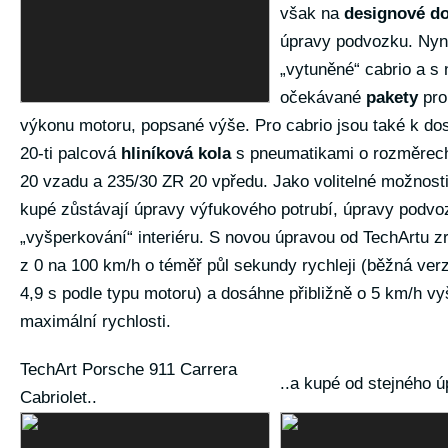
však na
designové d
úpravy podvozku. Nyní
„vytuněné“ cabrio a s
očekávané
pakety
pro
výkonu motoru, popsané výše. Pro cabrio jsou také k do
20-ti palcová
hliníková kola
s pneumatikami o rozměrec
20 vzadu a 235/30 ZR 20 vpředu. Jako volitelné možnost
kupé zůstávají úpravy výfukového potrubí, úpravy podv
„vyšperkování“ interiéru. S novou úpravou od TechArtu zr
z 0 na 100 km/h o téměř půl sekundy rychleji (běžná verz
4,9 s podle typu motoru) a dosáhne přibližně o 5 km/h vy
maximální rychlosti.
TechArt Porsche 911 Carrera
..a kupé od stejného ú
Cabriolet..