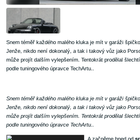
Snem téměř každého malého kluka je mít v garáži špičk
Jenže, nikdo není dokonalý, a tak i takový vůz jako Pors
může projít dalším vylepšením. Tentokrát prodělal šlechtí
podle tuningového úpravce TechArtu..
Snem téměř každého malého kluka je mít v garáži špičk
Jenže, nikdo není dokonalý, a tak i takový vůz jako Pors
může projít dalším vylepšením. Tentokrát prodělal šlechtí
podle tuningového úpravce TechArtu..
A začněme hned od
s