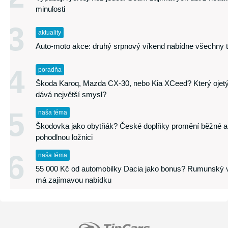
minulosti
3
aktuality
Auto-moto akce: druhý srpnový víkend nabídne všechny 
4
poradňa
Škoda Karoq, Mazda CX-30, nebo Kia XCeed? Který ojet
dává největší smysl?
5
naša téma
Škodovka jako obytňák? České doplňky promění běžné a
pohodlnou ložnici
6
naša téma
55 000 Kč od automobilky Dacia jako bonus? Rumunský 
má zajímavou nabídku