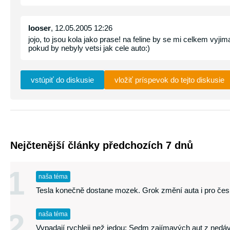
looser
, 12.05.2005 12:26
jojo, to jsou kola jako prase! na feline by se mi celkem vyjima
pokud by nebyly vetsi jak cele auto:)
vstúpiť do diskusie
vložiť príspevok do tejto diskusie
Nejčtenější články předchozích 7 dnů
1
naša téma
Tesla konečně dostane mozek. Grok změní auta i pro česk
2
naša téma
Vypadají rychleji než jedou: Sedm zajímavých aut z nedá