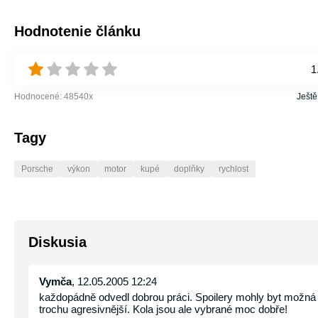
Hodnotenie článku
1
Hodnocené:
48540
x
Ještě
Tagy
Porsche
výkon
motor
kupé
doplňky
rychlost
Diskusia
Vymča
, 12.05.2005 12:24
každopádně odvedl dobrou práci. Spoilery mohly byt možná 
trochu agresivnější. Kola jsou ale vybrané moc dobře!