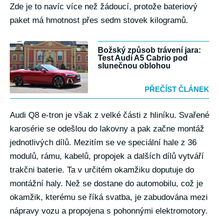
Zde je to navíc více než žádoucí, protože bateriový
paket má hmotnost přes sedm stovek kilogramů.
Božský způsob trávení jara:
Test Audi A5 Cabrio pod
slunečnou oblohou
PŘEČÍST ČLÁNEK
Audi Q8 e-tron je však z velké části z hliníku. Svařené
karosérie se odešlou do lakovny a pak začne montáž
jednotlivých dílů. Mezitím se ve speciální hale z 36
modulů, rámu, kabelů, propojek a dalších dílů vytváří
trakčni baterie. Ta v určitém okamžiku doputuje do
montážní haly. Než se dostane do automobilu, což je
okamžik, kterému se říká svatba, je zabudována mezi
nápravy vozu a propojena s pohonnými elektromotory.