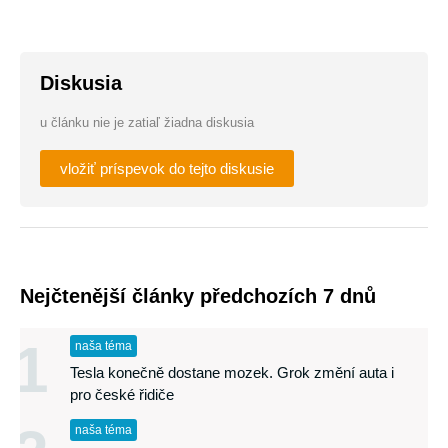
Diskusia
u článku nie je zatiaľ žiadna diskusia
vložiť príspevok do tejto diskusie
Nejčtenější články předchozích 7 dnů
1
naša téma
Tesla konečně dostane mozek. Grok změní auta i
pro české řidiče
naša téma