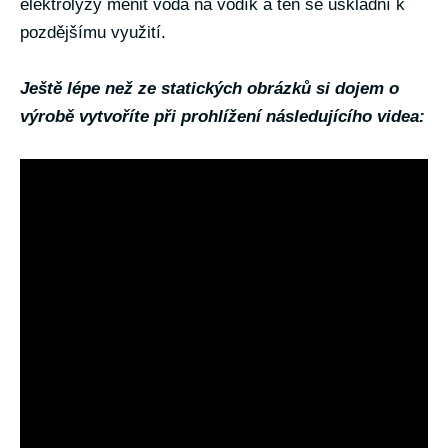
elektrolýzy měnit voda na vodík a ten se uskladní k
pozdějšímu využití.
Ještě lépe než ze statických obrázků si dojem o
výrobě vytvoříte při prohlížení následujícího videa: