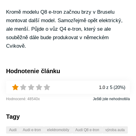
Kromě modelu Q8 e-tron začnou brzy v Bruselu
montovat další model. Samozřejmě opět elektrický,
ale menší. Půjde o vůz Q4 e-tron, který se ale
souběžně dále bude produkovat v německém
Cvikově.
Hodnotenie článku
1.0
z 5 (
20%
)
Hodnocené:
48540
x
Ještě jste nehodnotil/a
Tagy
Audi
Audi e-tron
elektromobily
Audi Q8 e-tron
výroba auta