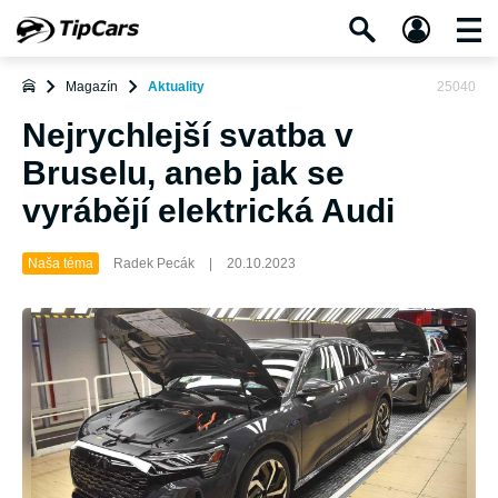
Magazín
Aktuality
25040
Nejrychlejší svatba v
Bruselu, aneb jak se
vyrábějí elektrická Audi
Naša téma
Radek Pecák
|
20.10.2023