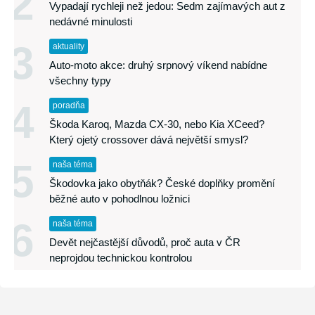
2
Vypadají rychleji než jedou: Sedm zajímavých aut z
nedávné minulosti
3
aktuality
Auto-moto akce: druhý srpnový víkend nabídne
všechny typy
4
poradňa
Škoda Karoq, Mazda CX-30, nebo Kia XCeed?
Který ojetý crossover dává největší smysl?
5
naša téma
Škodovka jako obytňák? České doplňky promění
běžné auto v pohodlnou ložnici
6
naša téma
Devět nejčastější důvodů, proč auta v ČR
neprojdou technickou kontrolou