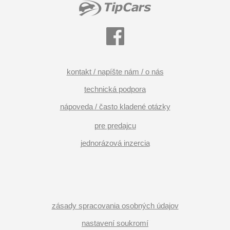
kontakt / napíšte nám / o nás
technická podpora
nápoveda / často kladené otázky
pre predajcu
jednorázová inzercia
zásady spracovania osobných údajov
nastavení soukromí