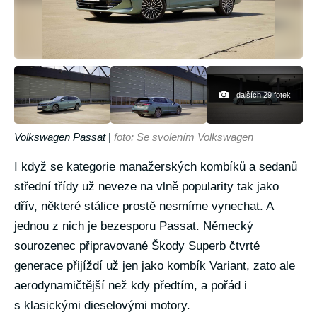
dalších 29 fotek
Volkswagen Passat
|
foto: Se svolením Volkswagen
I když se kategorie manažerských kombíků a sedanů
střední třídy už neveze na vlně popularity tak jako
dřív, některé stálice prostě nesmíme vynechat. A
jednou z nich je bezesporu Passat. Německý
sourozenec připravované Škody Superb čtvrté
generace přijíždí už jen jako kombík Variant, zato ale
aerodynamičtější než kdy předtím, a pořád i
s klasickými dieselovými motory.