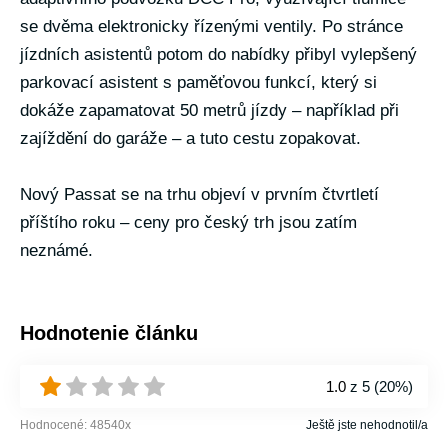
se dvěma elektronicky řízenými ventily. Po stránce
jízdních asistentů potom do nabídky přibyl vylepšený
parkovací asistent s paměťovou funkcí, který si
dokáže zapamatovat 50 metrů jízdy – například při
zajíždění do garáže – a tuto cestu zopakovat.
Nový Passat se na trhu objeví v prvním čtvrtletí
příštího roku – ceny pro český trh jsou zatím
neznámé.
Hodnotenie článku
1.0
z 5 (
20%
)
Hodnocené:
48540
x
Ještě jste nehodnotil/a