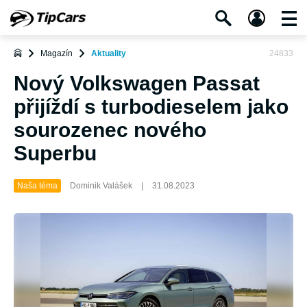
Magazín
Aktuality
24833
Nový Volkswagen Passat
přijíždí s turbodieselem jako
sourozenec nového
Superbu
Naša téma
Dominik Valášek
|
31.08.2023