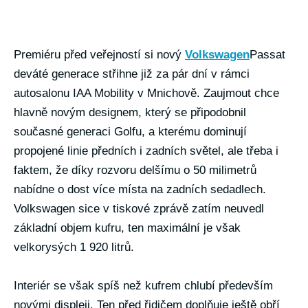
Premiéru před veřejností si nový
Volkswagen
Passat
deváté generace střihne již za pár dní v rámci
autosalonu IAA Mobility v Mnichově. Zaujmout chce
hlavně novým designem, který se připodobnil
současné generaci Golfu, a kterému dominují
propojené linie předních i zadních světel, ale třeba i
faktem, že díky rozvoru delšímu o 50 milimetrů
nabídne o dost více místa na zadních sedadlech.
Volkswagen sice v tiskové zprávě zatím neuvedl
základní objem kufru, ten maximální je však
velkorysých 1 920 litrů.
Interiér se však spíš než kufrem chlubí především
novými displeji. Ten před řidičem doplňuje ještě obří