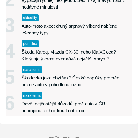
Vypadají rychleji než jedou: Sedm zajímavých aut z
nedávné minulosti
3
aktuality
Auto-moto akce: druhý srpnový víkend nabídne
všechny typy
4
poradňa
Škoda Karoq, Mazda CX-30, nebo Kia XCeed?
Který ojetý crossover dává největší smysl?
5
naša téma
Škodovka jako obytňák? České doplňky promění
běžné auto v pohodlnou ložnici
6
naša téma
Devět nejčastější důvodů, proč auta v ČR
neprojdou technickou kontrolou