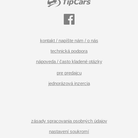
kontakt / napíšte nám / o nás
technická podpora
nápoveda / často kladené otázky
pre predajcu
jednorázová inzercia
zásady spracovania osobných údajov
nastavení soukromí