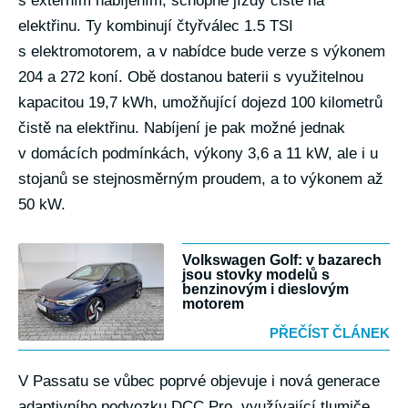
s externím nabíjením, schopné jízdy čistě na
elektřinu. Ty kombinují čtyřválec 1.5 TSI
s elektromotorem, a v nabídce bude verze s výkonem
204 a 272 koní. Obě dostanou baterii s využitelnou
kapacitou 19,7 kWh, umožňující dojezd 100 kilometrů
čistě na elektřinu. Nabíjení je pak možné jednak
v domácích podmínkách, výkony 3,6 a 11 kW, ale i u
stojanů se stejnosměrným proudem, a to výkonem až
50 kW.
Volkswagen Golf: v bazarech
jsou stovky modelů s
benzinovým i dieslovým
motorem
PŘEČÍST ČLÁNEK
V Passatu se vůbec poprvé objevuje i nová generace
adaptivního podvozku DCC Pro, využívající tlumiče