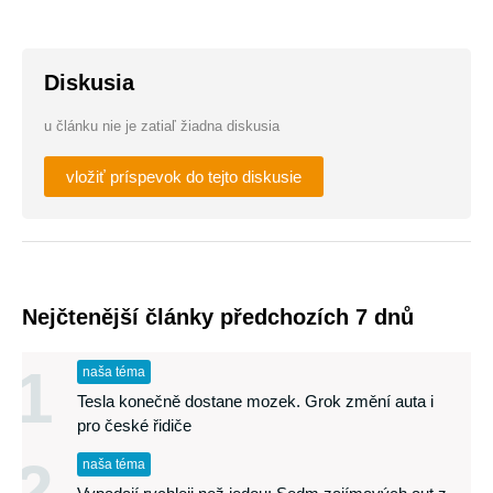
Diskusia
u článku nie je zatiaľ žiadna diskusia
vložiť príspevok do tejto diskusie
Nejčtenější články předchozích 7 dnů
1
naša téma
Tesla konečně dostane mozek. Grok změní auta i
pro české řidiče
2
naša téma