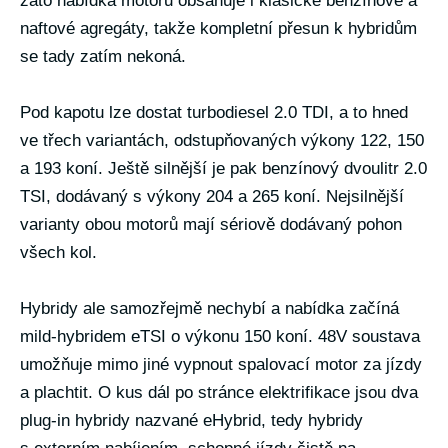
zato nabídka motorů obsahuje i klasické benzínové a
naftové agregáty, takže kompletní přesun k hybridům
se tady zatím nekoná.
Pod kapotu lze dostat turbodiesel 2.0 TDI, a to hned
ve třech variantách, odstupňovaných výkony 122, 150
a 193 koní. Ještě silnější je pak benzínový dvoulitr 2.0
TSI, dodávaný s výkony 204 a 265 koní. Nejsilnější
varianty obou motorů mají sériově dodávaný pohon
všech kol.
Hybridy ale samozřejmě nechybí a nabídka začíná
mild-hybridem eTSI o výkonu 150 koní. 48V soustava
umožňuje mimo jiné vypnout spalovací motor za jízdy
a plachtit. O kus dál po stránce elektrifikace jsou dva
plug-in hybridy nazvané eHybrid, tedy hybridy