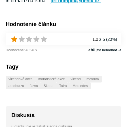
informace na e-mail:
jiri.humplik@denik.cz.
Hodnotenie článku
1.0
z 5 (
20%
)
Hodnocené:
48540
x
Ještě jste nehodnotil/a
Tagy
víkendové akce
motoristické akce
víkend
motorka
autoburza
Jawa
Škoda
Tatra
Mercedes
Diskusia
u článku nie je zatiaľ žiadna diskusia