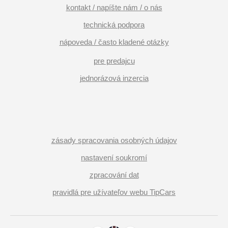
kontakt / napíšte nám / o nás
technická podpora
nápoveda / často kladené otázky
pre predajcu
jednorázová inzercia
zásady spracovania osobných údajov
nastavení soukromí
zpracování dat
pravidlá pre užívateľov webu TipCars