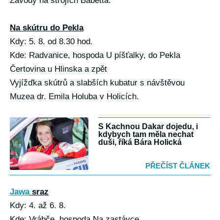
Závody na strojích Babetta.
Na skútru do Pekla
Kdy: 5. 8. od 8.30 hod.
Kde: Radvanice, hospoda U píšťalky, do Pekla
Čertovina u Hlinska a zpět
Vyjížďka skútrů a slabších kubatur s návštěvou
Muzea dr. Emila Holuba v Holicích.
S Kachnou Dakar dojedu, i
kdybych tam měla nechat
duši, říká Bára Holická
PŘEČÍST ČLÁNEK
Jawa
sraz
Kdy: 4. až 6. 8.
Kde: Vrábče, hospoda Na zastávce