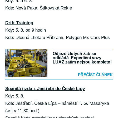
Kdy: 5. a 6. 8.
Kde: Nová Paka, Štikovská Rokle
Drift Training
Kdy: 5. 8. od 9 hodin
Kde: Dlouhá Lhota u Příbrami, Polygon Mx Cars Plus
Odjezd žlutých žab se
odkládá. Expediční vozy
LUAZ zatím nejsou kompletní
PŘEČÍST ČLÁNEK
Spanilá jízda z Jestřebí do České Lípy
Kdy: 5. 8.
Kde: Jestřebí, Česká Lípa – náměstí T. G. Masaryka
(asi v 11.30 hod.)