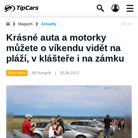
Magazín
Aktuality
24716
Krásné auta a motorky
můžete o víkendu vidět na
pláží, v klášteře i na zámku
Naša téma
Jiří Humplík
|
03.08.2023