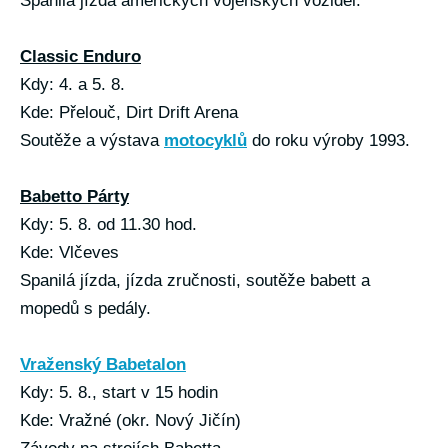
Spanilá jízda amerických vojenských vozidel.
Classic Enduro
Kdy: 4. a 5. 8.
Kde: Přelouč, Dirt Drift Arena
Soutěže a výstava
motocyklů
do roku výroby 1993.
Babetto Párty
Kdy: 5. 8. od 11.30 hod.
Kde: Vlčeves
Spanilá jízda, jízda zručnosti, soutěže babett a
mopedů s pedály.
Vraženský Babetalon
Kdy: 5. 8., start v 15 hodin
Kde: Vražné (okr. Nový Jičín)