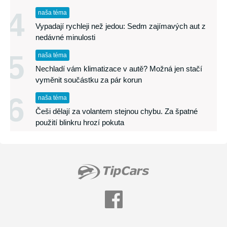
4
naša téma
Vypadají rychleji než jedou: Sedm zajímavých aut z
nedávné minulosti
5
naša téma
Nechladí vám klimatizace v autě? Možná jen stačí
vyměnit součástku za pár korun
6
naša téma
Češi dělají za volantem stejnou chybu. Za špatné
použití blinkru hrozí pokuta