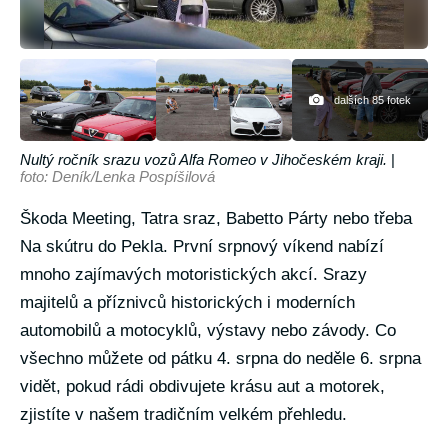
dalších 85 fotek
Nultý ročník srazu vozů Alfa Romeo v Jihočeském kraji.
|
foto: Deník/Lenka Pospíšilová
Škoda Meeting, Tatra sraz, Babetto Párty nebo třeba
Na skútru do Pekla. První srpnový víkend nabízí
mnoho zajímavých motoristických akcí. Srazy
majitelů a příznivců historických i moderních
automobilů a motocyklů, výstavy nebo závody. Co
všechno můžete od pátku 4. srpna do neděle 6. srpna
vidět, pokud rádi obdivujete krásu aut a motorek,
zjistíte v našem tradičním velkém přehledu.