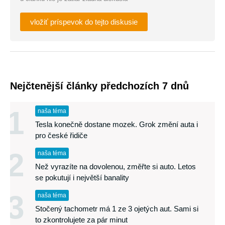
vložiť príspevok do tejto diskusie
Nejčtenější články předchozích 7 dnů
1
naša téma
Tesla konečně dostane mozek. Grok změní auta i
pro české řidiče
2
naša téma
Než vyrazíte na dovolenou, změřte si auto. Letos
se pokutují i největší banality
3
naša téma
Stočený tachometr má 1 ze 3 ojetých aut. Sami si
to zkontrolujete za pár minut