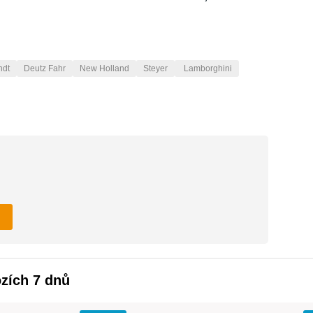
ndt
Deutz Fahr
New Holland
Steyer
Lamborghini
ozích 7 dnů