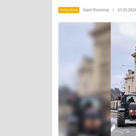
Naša téma
Karel Rozehnal
|
07.03.202