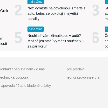
naša téma
n
2
3
Než vyrazíte na dovolenou, změřte si
St
 Grok
auto. Letos se pokutují i největší
au
banality
m
naša téma
n
5
6
Nechladí vám klimatizace v autě?
Če
edm
Možná jen stačí vyměnit součástku
ch
losti
za pár korun
p
kontakt / napíšte nám / o nás
pre predajcu
technická podpora
jednorázová inzercia
nápoveda / často kladené otázky