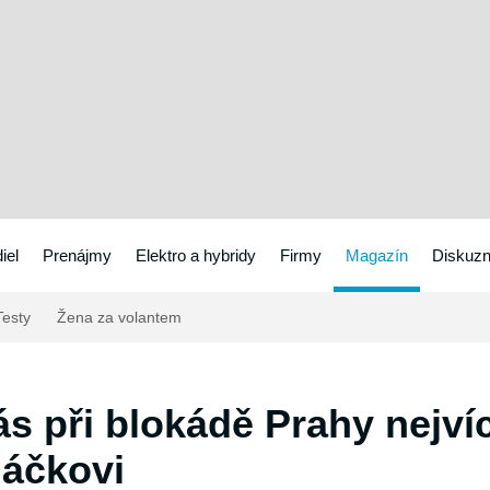
iel
Prenájmy
Elektro a hybridy
Firmy
Magazín
Diskuzn
esty
Žena za volantem
ás při blokádě Prahy nejví
láčkovi