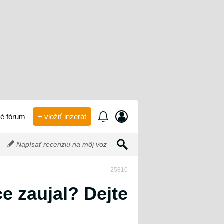
é fórum
+ vložiť inzerát
Napísať recenziu na môj voz
25810
ce zaujal? Dejte