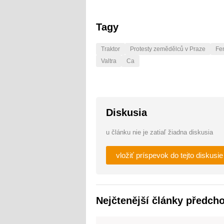
Tagy
Traktor
Protesty zemědělců v Praze
Fe
Valtra
Ca
Diskusia
u článku nie je zatiaľ žiadna diskusia
vložiť príspevok do tejto diskusie
Nejčtenější články předch