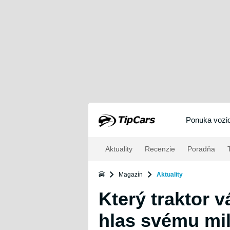
Ponuka vozid
Aktuality
Recenzie
Poradňa
T
Magazín
Aktuality
Který traktor v
hlas svému mi