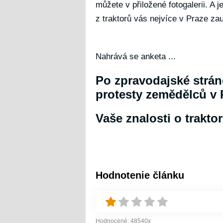
můžete v přiložené fotogalerii. A j
z traktorů vás nejvíce v Praze zau
Nahrává se anketa ...
Po zpravodajské strán
protesty zemědělců v P
Vaše znalosti o traktor
Hodnotenie článku
Hodnocené:
48540
x