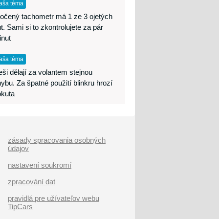
aša téma
očený tachometr má 1 ze 3 ojetých
t. Sami si to zkontrolujete za pár
inut
aša téma
ši dělají za volantem stejnou
ybu. Za špatné použití blinkru hrozí
okuta
zásady spracovania osobných
údajov
nastavení soukromí
zpracování dat
pravidlá pre užívateľov webu
TipCars