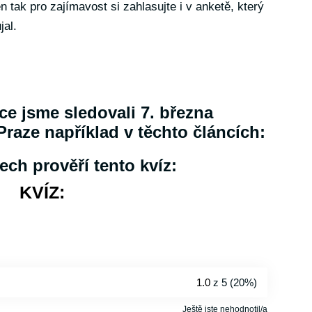
en tak pro zajímavost si zahlasujte i v anketě, který
jal.
ce jsme sledovali 7. března
raze například v těchto článcích:
ech prověří tento kvíz:
KVÍZ:
1.0
z 5 (
20%
)
Ještě jste nehodnotil/a