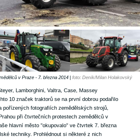
zemědělců v Praze - 7. března 2014
|
foto: Deník/Milan Holakovský
Steyer, Lamborghini, Valtra, Case, Massey
to 10 značek traktorů se na první dobrou podařilo
a pořízených fotografiích zemědělských strojů,
 Prahou při čtvrtečních protestech zemědělců v
aše hlavní město "okupovalo" ve čtvrtek 7. března
ké techniky. Prohlédnout si některé z nich