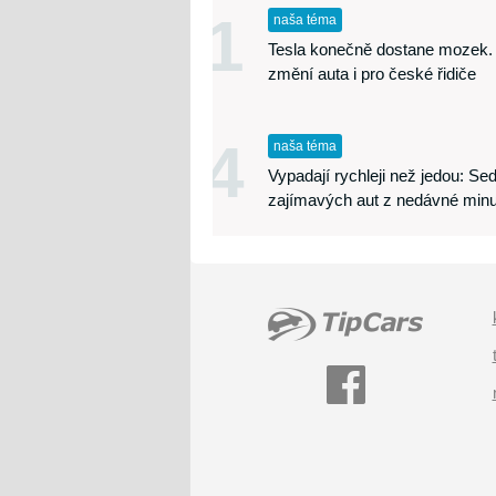
1
naša téma
Tesla konečně dostane mozek.
změní auta i pro české řidiče
4
naša téma
Vypadají rychleji než jedou: S
zajímavých aut z nedávné minu