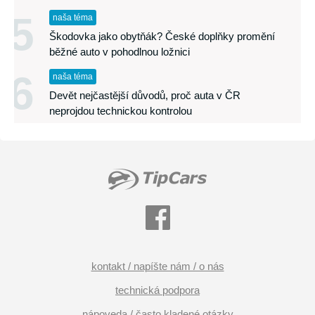
5
naša téma
Škodovka jako obytňák? České doplňky promění
běžné auto v pohodlnou ložnici
6
naša téma
Devět nejčastější důvodů, proč auta v ČR
neprojdou technickou kontrolou
kontakt / napíšte nám / o nás
technická podpora
nápoveda / často kladené otázky