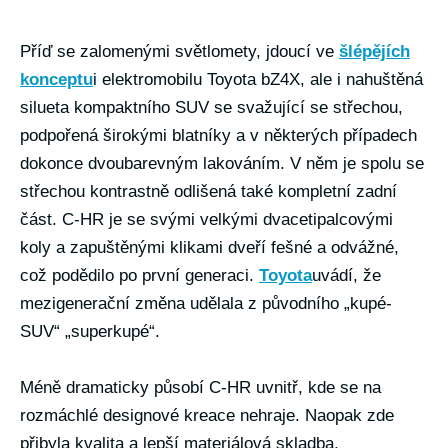
Příď se zalomenými světlomety, jdoucí ve
šlépějích
konceptu
i elektromobilu Toyota bZ4X, ale i nahuštěná
silueta kompaktního SUV se svažující se střechou,
podpořená širokými blatníky a v některých případech
dokonce dvoubarevným lakováním. V něm je spolu se
střechou kontrastně odlišená také kompletní zadní
část. C-HR je se svými velkými dvacetipalcovými
koly a zapuštěnými klikami dveří fešné a odvážné,
což podědilo po první generaci.
Toyota
uvádí, že
mezigenerační změna udělala z původního „kupé-
SUV“ „superkupé“.
Méně dramaticky působí C-HR uvnitř, kde se na
rozmáchlé designové kreace nehraje. Naopak zde
přibyla kvalita a lepší materiálová skladba,