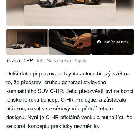
dalších 33 fotek
Toyota C-HR
|
foto: Se svolením Toyota
Delší dobu připravovala Toyota automobilový svět na
to, že představí druhou generaci stylového
kompaktního SUV C-HR. Jeho předzvěstí byl na konci
loňského roku koncept C-HR Prologue, a zůstávalo
otázkou, nakolik se sériový vůz přidrží tohoto
designu. Nyní je C-HR oficiálně venku a nutno říct, že
se oproti konceptu prakticky nezměnilo.