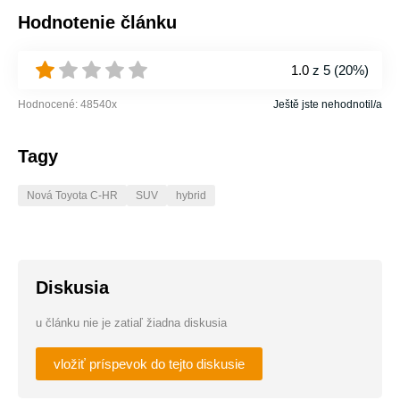
Hodnotenie článku
1.0
z 5 (
20%
)
Hodnocené:
48540
x
Ještě jste nehodnotil/a
Tagy
Nová Toyota C-HR
SUV
hybrid
Diskusia
u článku nie je zatiaľ žiadna diskusia
vložiť príspevok do tejto diskusie