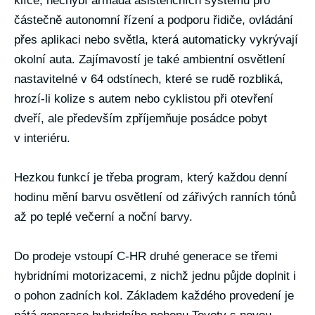
klíče, nechybí armáda asistenčních systémů pro
částečně autonomní řízení a podporu řidiče, ovládání
přes aplikaci nebo světla, která automaticky vykrývají
okolní auta. Zajímavostí je také ambientní osvětlení
nastavitelné v 64 odstínech, které se rudě rozbliká,
hrozí-li kolize s autem nebo cyklistou při otevření
dveří, ale především zpříjemňuje posádce pobyt
v interiéru.
Hezkou funkcí je třeba program, který každou denní
hodinu mění barvu osvětlení od zářivých ranních tónů
až po teplé večerní a noční barvy.
Do prodeje vstoupí C-HR druhé generace se třemi
hybridními motorizacemi, z nichž jednu půjde doplnit i
o pohon zadních kol. Základem každého provedení je