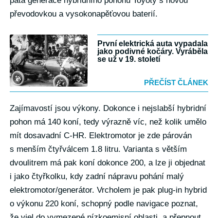
pátá generace hybridního pohonu Toyoty s novou
převodovkou a vysokonapěťovou baterií.
První elektrická auta vypadala
jako podivné kočáry. Vyráběla
se už v 19. století
PŘEČÍST ČLÁNEK
Zajímavostí jsou výkony. Dokonce i nejslabší hybridní
pohon má 140 koní, tedy výrazně víc, než kolik umělo
mít dosavadní C-HR. Elektromotor je zde párován
s menším čtyřválcem 1.8 litru. Varianta s větším
dvoulitrem má pak koní dokonce 200, a lze ji objednat
i jako čtyřkolku, kdy zadní nápravu pohání malý
elektromotor/generátor. Vrcholem je pak plug-in hybrid
o výkonu 220 koní, schopný podle navigace poznat,
že vjel do vymezené nízkoemisní oblasti, a přepnout