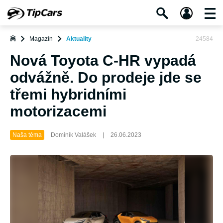
Magazín
Aktuality
24584
Nová Toyota C-HR vypadá
odvážně. Do prodeje jde se
třemi hybridními
motorizacemi
Naša téma
Dominik Valášek
|
26.06.2023