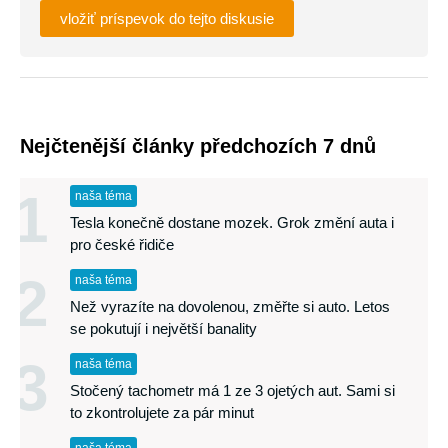
vložiť príspevok do tejto diskusie
Nejčtenější články předchozích 7 dnů
1
naša téma
Tesla konečně dostane mozek. Grok změní auta i
pro české řidiče
2
naša téma
Než vyrazíte na dovolenou, změřte si auto. Letos
se pokutují i největší banality
3
naša téma
Stočený tachometr má 1 ze 3 ojetých aut. Sami si
to zkontrolujete za pár minut