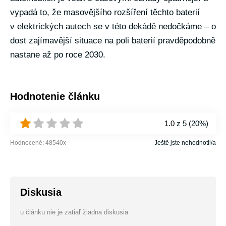
vypadá to, že masovějšího rozšíření těchto baterií
v elektrických autech se v této dekádě nedočkáme – o
dost zajímavější situace na poli baterií pravděpodobně
nastane až po roce 2030.
Hodnotenie článku
1.0
z 5 (
20%
)
Hodnocené:
48540
x
Ještě jste nehodnotil/a
Diskusia
u článku nie je zatiaľ žiadna diskusia