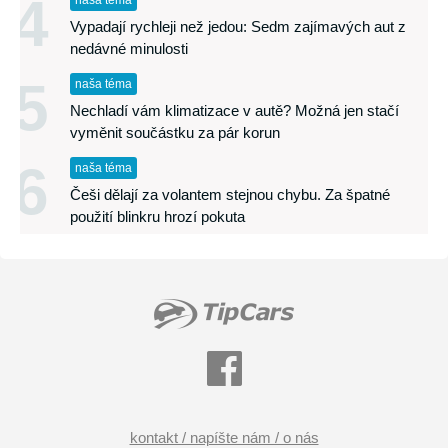
4
naša téma
Vypadají rychleji než jedou: Sedm zajímavých aut z
nedávné minulosti
5
naša téma
Nechladí vám klimatizace v autě? Možná jen stačí
vyměnit součástku za pár korun
6
naša téma
Češi dělají za volantem stejnou chybu. Za špatné
použití blinkru hrozí pokuta
kontakt / napíšte nám / o nás