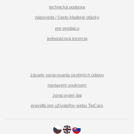
technická podpora
nápoveda / často kladené otázky
pre predajcu
jednorázová inzercia
zásady spracovania osobných údajov
nastavení soukromí
zpracování dat
pravidlá pre užívateľov webu TipCars