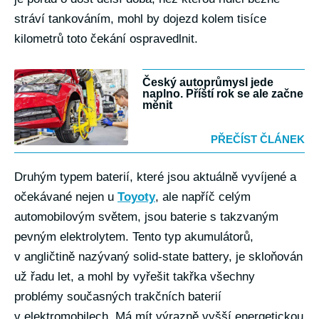
stráví tankováním, mohl by dojezd kolem tisíce
kilometrů toto čekání ospravedlnit.
Český autoprůmysl jede
naplno. Příští rok se ale začne
měnit
PŘEČÍST ČLÁNEK
Druhým typem baterií, které jsou aktuálně vyvíjené a
očekávané nejen u
Toyoty
, ale napříč celým
automobilovým světem, jsou baterie s takzvaným
pevným elektrolytem. Tento typ akumulátorů,
v angličtině nazývaný solid-state battery, je skloňován
už řadu let, a mohl by vyřešit takřka všechny
problémy současných trakčních baterií
v elektromobilech. Má mít výrazně vyšší energetickou