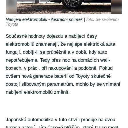
Nabíjení elektromobilu - ilustrační snímek
|
foto: Se svolením
Toyota
Současné hodnoty dojezdu a nabíjecí časy
elektromobilů znamenají, že nejlépe elektrická auta
fungují, dobíjí-li se průběžně a v době, kdy auto
nepotřebujeme. Tedy přes noc na domácích wall-
boxech, v práci, při nakupování a podobně. Pokud
ovšem nová generace baterií od Toyoty skutečně
dostojí slibovaným parametrům, mohlo by se vnímání
nabíjení elektromobilů změnit.
Japonská automobilka v tuto chvíli pracuje na dvou
typech baterií. Tím časově bližším, který by se mohl