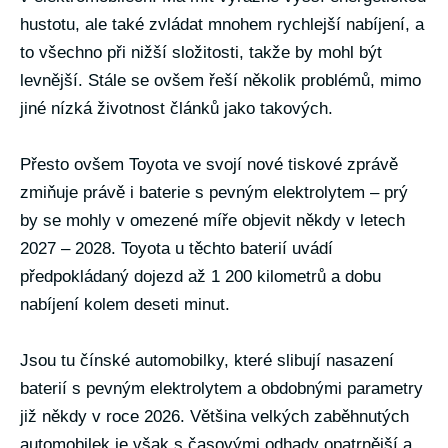
hustotu, ale také zvládat mnohem rychlejší nabíjení, a
to všechno při nižší složitosti, takže by mohl být
levnější. Stále se ovšem řeší několik problémů, mimo
jiné nízká životnost článků jako takových.
Přesto ovšem Toyota ve svojí nové tiskové zprávě
zmiňuje právě i baterie s pevným elektrolytem – prý
by se mohly v omezené míře objevit někdy v letech
2027 – 2028. Toyota u těchto baterií uvádí
předpokládaný dojezd až 1 200 kilometrů a dobu
nabíjení kolem deseti minut.
Jsou tu čínské automobilky, které slibují nasazení
baterií s pevným elektrolytem a obdobnými parametry
již někdy v roce 2026. Většina velkých zaběhnutých
automobilek je však s časovými odhady opatrnější a