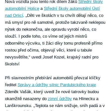
Nová vozidla jsou tento rok dílem žáků
Střední školy
automobilní Holice
a
Střední školy automobilní Ústí
nad Orlicí
. „Děti ve školách v tu chvíli dělají něco, co
má smysl pro ně samotné, protože takzvaně neklepou
nýtek do nekonečna, ale opravdu vyrobí něco, co
slouží. I podle toho, co víme od jejich mistrů
odborného výcviku, ti žáci díky tomu profesně přímo
rostou před očima, objevují věci, které u tabule
nevysvětlíte,“ uvedl Josef Kozel, krajský radní pro
školství
Při slavnostním přebírání automobilů převzal klíčky
ředitel
Správy a údržby silnic Pardubického kraje
Zdeněk Vašák, který uvedl že nové tatrovky budou
okamžitě nasazeny do
zimní údržby
na Hlinecku a
Lanškrounsku. „Teplota se nám snižuje, sníh padá a v