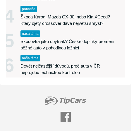
4
poradňa
Škoda Karoq, Mazda CX-30, nebo Kia XCeed?
Který ojetý crossover dává největší smysl?
5
naša téma
Škodovka jako obytňák? České doplňky promění
běžné auto v pohodlnou ložnici
6
naša téma
Devět nejčastější důvodů, proč auta v ČR
neprojdou technickou kontrolou