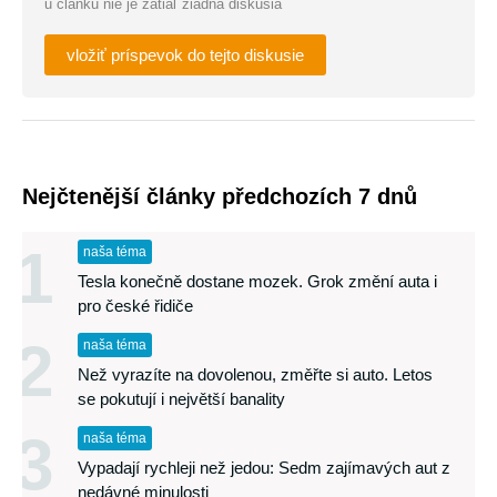
u článku nie je zatiaľ žiadna diskusia
vložiť príspevok do tejto diskusie
Nejčtenější články předchozích 7 dnů
1
naša téma
Tesla konečně dostane mozek. Grok změní auta i
pro české řidiče
2
naša téma
Než vyrazíte na dovolenou, změřte si auto. Letos
se pokutují i největší banality
3
naša téma
Vypadají rychleji než jedou: Sedm zajímavých aut z
nedávné minulosti