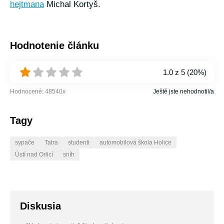
hejtmana
Michal Kortyš.
Hodnotenie článku
1.0
z 5 (
20%
)
Hodnocené:
48540
x
Ještě jste nehodnotil/a
Tagy
sypače
Tatra
studenti
automobilová škola Holice
Ústí nad Orlicí
sníh
Diskusia