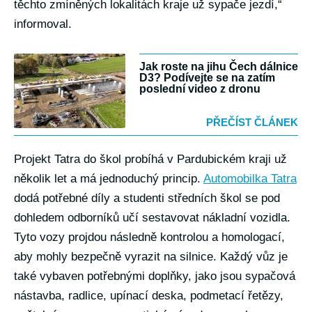
těchto zmíněných lokalitách kraje už sypače jezdí,“
informoval.
Jak roste na jihu Čech dálnice
D3? Podívejte se na zatím
poslední video z dronu
PŘEČÍST ČLÁNEK
Projekt Tatra do škol probíhá v Pardubickém kraji už
několik let a má jednoduchý princip.
Automobilka Tatra
dodá potřebné díly a studenti středních škol se pod
dohledem odborníků učí sestavovat nákladní vozidla.
Tyto vozy projdou následně kontrolou a homologací,
aby mohly bezpečně vyrazit na silnice. Každý vůz je
také vybaven potřebnými doplňky, jako jsou sypačová
nástavba, radlice, upínací deska, podmetací řetězy,