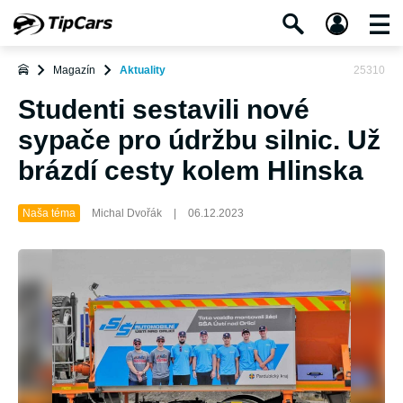
Magazín
Aktuality
25310
Studenti sestavili nové
sypače pro údržbu silnic. Už
brázdí cesty kolem Hlinska
Naša téma
Michal Dvořák
|
06.12.2023