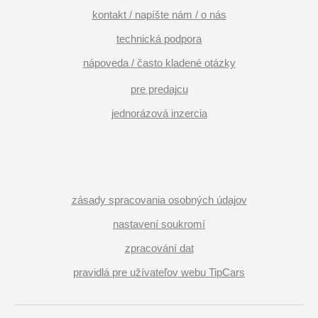
kontakt / napíšte nám / o nás
technická podpora
nápoveda / často kladené otázky
pre predajcu
jednorázová inzercia
zásady spracovania osobných údajov
nastavení soukromí
zpracování dat
pravidlá pre užívateľov webu TipCars