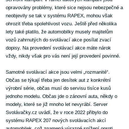
opravovány problémy, které sice nejsou nebezpečné a
neobjevily se tak v systému RAPEX, mohou však
ohrozit třeba spolehlivost vozu. Ještě před několika
lety také platilo, že automobilky musely majitelům
vozů zahrnutých do svolávací akce posílat zvací
dopisy. Na provedení svolávací akce máte nárok
vždy, nikdy však pro vás není její provedení povinné.
Samotné svolávací akce jsou velmi „rozmanité“.
Občas se týkají třeba jen desítek aut z konkrétní
výrobní série, občas musí do servisu tisíce kusů
jednoho modelu. Občas jde o zánovní auta, někdy o
modely, které se již mnoho let nevyrábí. Server
Svolávačky.cz uvádí, že v roce 2022 přibylo do
systému RAPEX 207 nových svolávacích akcí
automobilek, což znamená výrazné snížení oproti