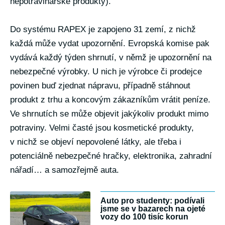
nepotravinářské produkty).
Do systému RAPEX je zapojeno 31 zemí, z nichž
každá může vydat upozornění. Evropská komise pak
vydává každý týden shrnutí, v němž je upozornění na
nebezpečné výrobky. U nich je výrobce či prodejce
povinen buď zjednat nápravu, případně stáhnout
produkt z trhu a koncovým zákazníkům vrátit peníze.
Ve shrnutích se může objevit jakýkoliv produkt mimo
potraviny. Velmi časté jsou kosmetické produkty,
v nichž se objeví nepovolené látky, ale třeba i
potenciálně nebezpečné hračky, elektronika, zahradní
nářadí… a samozřejmě auta.
Auto pro studenty: podívali
jsme se v bazarech na ojeté
vozy do 100 tisíc korun