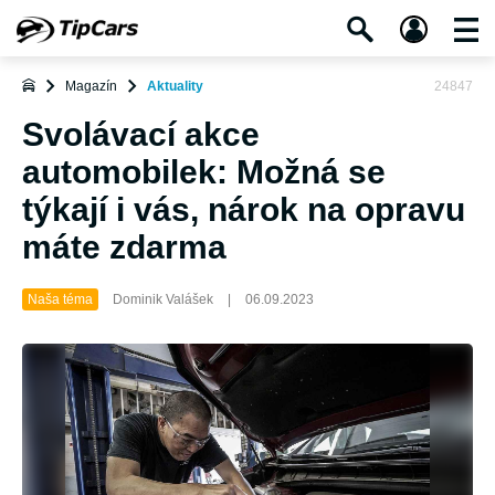
Magazín
Aktuality
24847
Svolávací akce
automobilek: Možná se
týkají i vás, nárok na opravu
máte zdarma
Naša téma
Dominik Valášek
|
06.09.2023