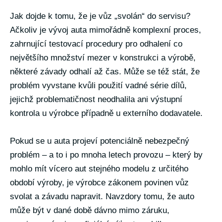
Jak dojde k tomu, že je vůz „svolán“ do servisu?
Ačkoliv je vývoj auta mimořádně komplexní proces,
zahrnující testovací procedury pro odhalení co
největšího množství mezer v konstrukci a výrobě,
některé závady odhalí až čas. Může se též stát, že
problém vyvstane kvůli použití vadné série dílů,
jejichž problematičnost neodhalila ani výstupní
kontrola u výrobce případně u externího dodavatele.
Pokud se u auta projeví potenciálně nebezpečný
problém – a to i po mnoha letech provozu – který by
mohlo mít vícero aut stejného modelu z určitého
období výroby, je výrobce zákonem povinen vůz
svolat a závadu napravit. Navzdory tomu, že auto
může být v dané době dávno mimo záruku,