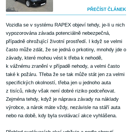
PŘEČÍST ČLÁNEK
Vozidla se v systému RAPEX objeví tehdy, je-li u nich
vypozorována závada potenciálně nebezpečná,
případně ohrožující životní prostředí. I když se velmi
často může zdát, že se jedná o prkotiny, mnohdy jde o
závady, které mohou vést k třeba k nehodě,
k vážnému zranění v případě nehody, a velmi často
také k požáru. Třeba že se tak může stát jen za velmi
specifických okolností, třeba jen u jednoho auta
z tisíců, nikdy však není dobré riziko podceňovat.
Zejména tehdy, když je náprava závady na náklady
výrobce, a nárok máte vždy, nezávisle na stáří auta
nebo na době, kdy byla svolávací akce vyhlášena.