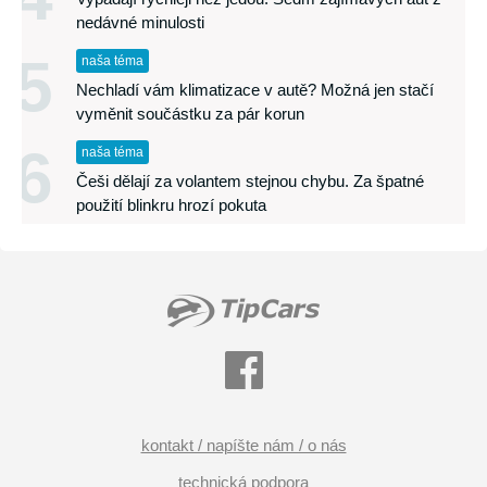
nedávné minulosti
5
naša téma
Nechladí vám klimatizace v autě? Možná jen stačí
vyměnit součástku za pár korun
6
naša téma
Češi dělají za volantem stejnou chybu. Za špatné
použití blinkru hrozí pokuta
kontakt / napíšte nám / o nás
technická podpora