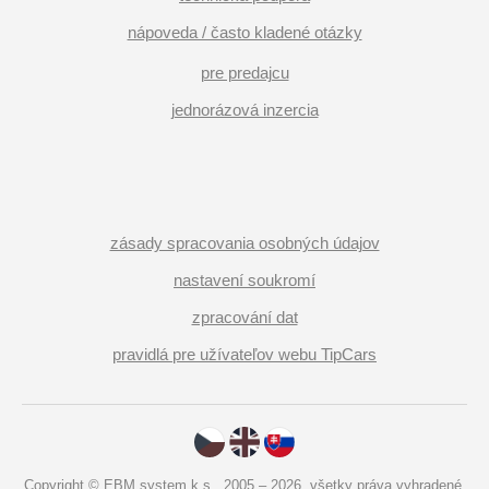
nápoveda / často kladené otázky
pre predajcu
jednorázová inzercia
zásady spracovania osobných údajov
nastavení soukromí
zpracování dat
pravidlá pre užívateľov webu TipCars
Copyright © EBM system k.s., 2005 – 2026, všetky práva vyhradené.