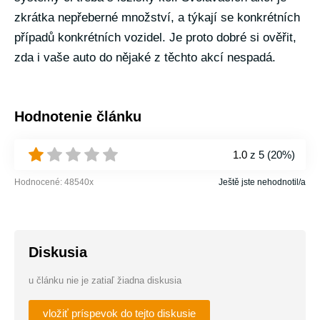
zkrátka nepřeberné množství, a týkají se konkrétních
případů konkrétních vozidel. Je proto dobré si ověřit,
zda i vaše auto do nějaké z těchto akcí nespadá.
Hodnotenie článku
1.0
z 5 (
20%
)
Hodnocené:
48540
x
Ještě jste nehodnotil/a
Diskusia
u článku nie je zatiaľ žiadna diskusia
vložiť príspevok do tejto diskusie