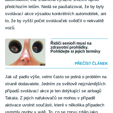
předchozím letům. Nedá se paušalizovat, že by byly
svolávací akce výsadou konkrétních automobilek, ani
to, že by vyšší počet svolávaček svědčil o nekvalitě
vozů.
Řidiči senioři musí na
zdravotní prohlídky.
Pohlídejte si jejich termíny
PŘEČÍST ČLÁNEK
Jak už padlo výše, velmi často se jedná o problém na
straně dodavatele. Jedním ze světově nejznámějších
případů svolávací akce je ten dotýkající se airbagů
Takata. Z jejich nafukovačů se mohou v případě
aktivace uvolnit součásti, které v několika případech
usmrtily osoby v autě. To, co se zprvu zdálo jako