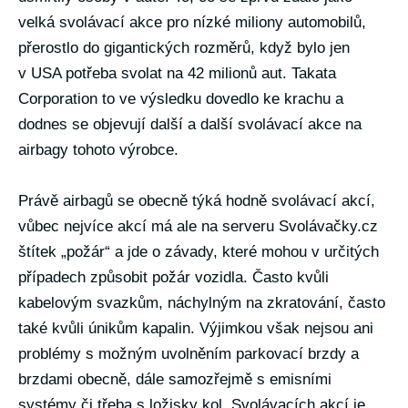
velká svolávací akce pro nízké miliony automobilů,
přerostlo do gigantických rozměrů, když bylo jen
v USA potřeba svolat na 42 milionů aut. Takata
Corporation to ve výsledku dovedlo ke krachu a
dodnes se objevují další a další svolávací akce na
airbagy tohoto výrobce.
Právě airbagů se obecně týká hodně svolávací akcí,
vůbec nejvíce akcí má ale na serveru Svolávačky.cz
štítek „požár“ a jde o závady, které mohou v určitých
případech způsobit požár vozidla. Často kvůli
kabelovým svazkům, náchylným na zkratování, často
také kvůli únikům kapalin. Výjimkou však nejsou ani
problémy s možným uvolněním parkovací brzdy a
brzdami obecně, dále samozřejmě s emisními
systémy či třeba s ložisky kol. Svolávacích akcí je