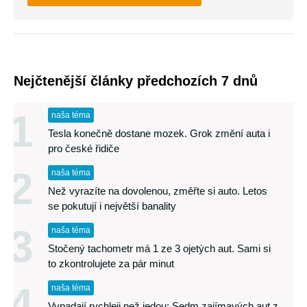
Nejčtenější články předchozích 7 dnů
1
naša téma
Tesla konečně dostane mozek. Grok změní auta i
pro české řidiče
2
naša téma
Než vyrazíte na dovolenou, změřte si auto. Letos
se pokutují i největší banality
3
naša téma
Stočený tachometr má 1 ze 3 ojetých aut. Sami si
to zkontrolujete za pár minut
4
naša téma
Vypadají rychleji než jedou: Sedm zajímavých aut z