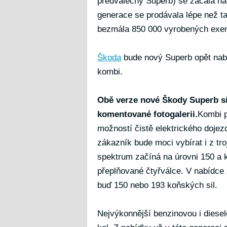
předválečný Superb) se začala na
generace se prodávala lépe než ta
bezmála 850 000 vyrobených exe
Škoda
bude nový Superb opět nabí
kombi.
Obě verze nové Škody Superb si
komentované fotogalerii.
Kombi p
možností čistě elektrického dojez
zákazník bude moci vybírat i z tr
spektrum začíná na úrovni 150 a 
přeplňované čtyřválce. V nabídce 
buď 150 nebo 193 koňských sil.
Nejvýkonnější benzinovou i diese