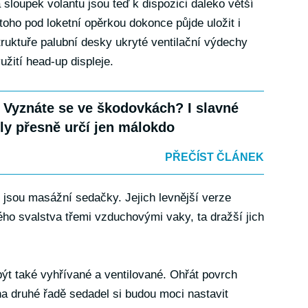
 sloupek volantu jsou teď k dispozici daleko větší
 toho pod loketní opěrkou dokonce půjde uložit i
truktuře palubní desky ukryté ventilační výdechy
žití head-up displeje.
 Vyznáte se ve škodovkách? I slavné
y přesně určí jen málokdo
PŘEČÍST ČLÁNEK
sou masážní sedačky. Jejich levnější verze
o svalstva třemi vzduchovými vaky, ta dražší jich
t také vyhřívané a ventilované. Ohřát povrch
na druhé řadě sedadel si budou moci nastavit