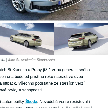
roku
|
foto: Se svolením Škoda Auto
ích Břežanech u Prahy již čtvrtou generaci svého
se i ona bude od příštího roku nabízet ve dvou
 liftback. Všechno podstatné ze starších verzí
nové prvky a schopnosti.
dí automobilky
Škoda
. Novodobá verze (existoval i