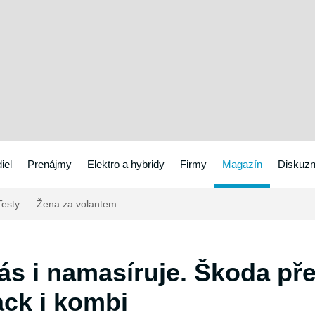
iel
Prenájmy
Elektro a hybridy
Firmy
Magazín
Diskuzn
esty
Žena za volantem
s i namasíruje. Škoda pře
ack i kombi