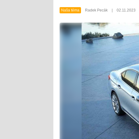
Naša téma
Radek Pecák
|
02.11.2023