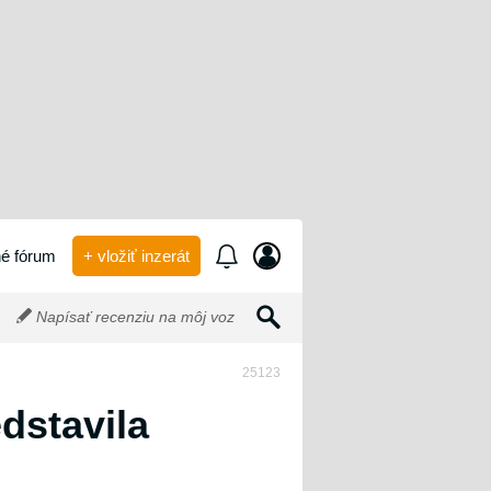
é fórum
+ vložiť inzerát
Napísať recenziu na môj voz
25123
dstavila