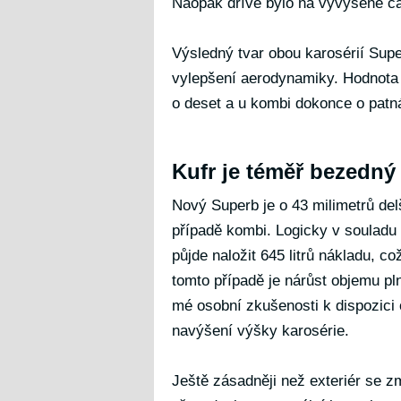
Naopak dříve bylo na vyvýšené čá
Výsledný tvar obou karosérií Supe
vylepšení aerodynamiky. Hodnota s
o deset a u kombi dokonce o patná
Kufr je téměř bezedný
Nový Superb je o 43 milimetrů del
případě kombi. Logicky v souladu 
půjde naložit 645 litrů nákladu, c
tomto případě je nárůst objemu plnýc
mé osobní zkušenosti k dispozici o
navýšení výšky karosérie.
Ještě zásadněji než exteriér se zm