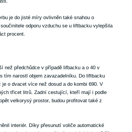
sti.
rbu je do jisté míry ovlivněn také snahou o
oučinitele odporu vzduchu se u liftbacku vylepšila
ct procent.
ší než předchůdce v případě lifbacku a o 40 v
s tím narostl objem zavazadelníku. Do liftbacku
ož je o dvacet více než dosud a do kombi 690. V
h třicet litrů. Zadní cestující, kteří mají i podle
pět velkorysý prostor, budou profitovat také z
ěnil interiér. Díky přesunutí voliče automatické