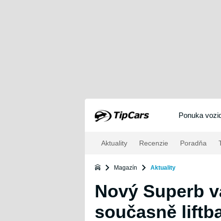
Ponuka vozid
Aktuality
Recenzie
Poradňa
T
Magazín
Aktuality
Nový Superb vá
současně liftb