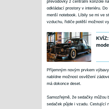
převodovky z centrální konzole na
odkládací prostory v interiéru. Do
menší notebook. Líbily se mi ve s
vzduchu, řidiče potěší možnost vyu
KVÍZ:
model
Příjemným novým prvkem výbavy j
nabídne možnost osvěžení zádovéh
má dokonce deset.
Samozřejmě, že sedačky můžou bý
sedaček půjde i vzadu. Cestující 