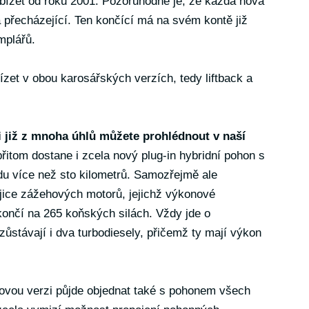
bízet od roku 2001. Pozoruhodné je, že každá nová
 přecházející. Ten končící má na svém kontě již
mplářů.
zet v obou karosářských verzích, tedy liftback a
 již z mnoha úhlů můžete prohlédnout v naší
řitom dostane i zcela nový plug-in hybridní pohon s
du více než sto kilometrů. Samozřejmě ale
ojice zážehových motorů, jejichž výkonové
končí na 265 koňských silách. Vždy jde o
zůstávají i dva turbodiesely, přičemž ty mají výkon
lovou verzi půjde objednat také s pohonem všech