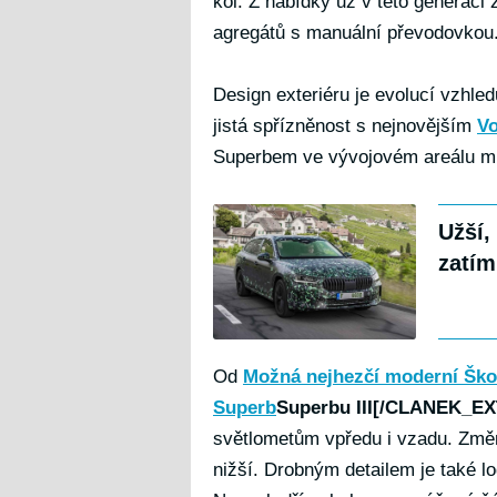
kol. Z nabídky už v této generaci
agregátů s manuální převodovko
Design exteriéru je evolucí vzhle
jistá spřízněnost s nejnovějším
V
Superbem ve vývojovém areálu m
Užší,
zatím
Od
Možná nejhezčí moderní Škod
Superb
Superbu III[/CLANEK_E
světlometům vpředu i vzadu. Změni
nižší. Drobným detailem je také l