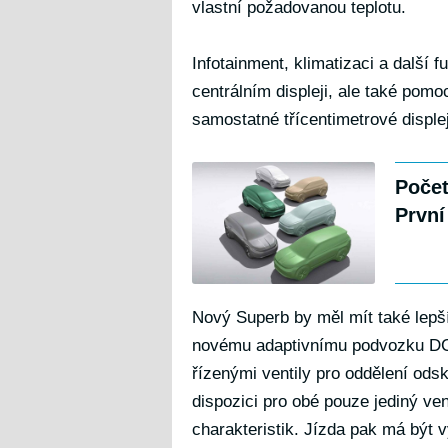
vlastní požadovanou teplotu.
Infotainment, klimatizaci a další
centrálním displeji, ale také pomo
samostatné třícentimetrové disple
Počet
První
Nový Superb by měl mít také lepší 
novému adaptivnímu podvozku DCC
řízenými ventily pro oddělení ods
dispozici pro obé pouze jediný vent
charakteristik. Jízda pak má být 