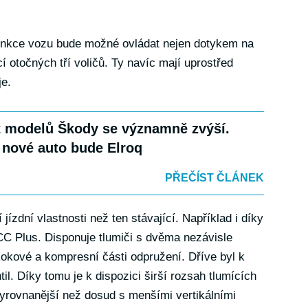
 funkce vozu bude možné ovládat nejen dotykem na
cí otočných tří voličů. Ty navíc mají uprostřed
je.
 modelů Škody se významně zvýší.
 nové auto bude Elroq
PŘEČÍST ČLÁNEK
jízdní vlastnosti než ten stávající. Například i díky
 Plus. Disponuje tlumiči s dvěma nezávisle
kokové a kompresní části odpružení. Dříve byl k
il. Díky tomu je k dispozici širší rozsah tlumících
vyrovnanější než dosud s menšími vertikálními