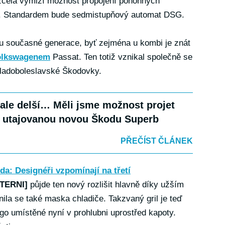
 zcela vymizí možnost propojení pohonných
u. Standardem bude sedmistupňový automat DSG.
du současné generace, byť zejména u kombi je znát
olkswagenem
Passat. Ten totiž vznikal společně se
ladoboleslavské Škodovky.
 ale delší… Měli jsme možnost projet
 utajovanou novou Škodu Superb
PŘEČÍST ČLÁNEK
a: Designéři vzpomínají na třetí
XTERNI]
půjde ten nový rozlišit hlavně díky užším
la se také maska chladiče. Takzvaný gril je teď
ogo umístěné nyní v prohlubni uprostřed kapoty.