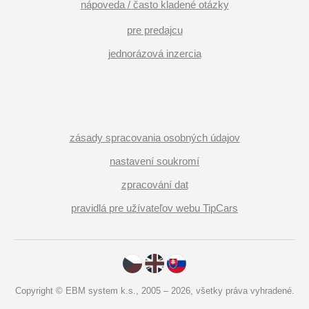
nápoveda / často kladené otázky
pre predajcu
jednorázová inzercia
zásady spracovania osobných údajov
nastavení soukromí
zpracování dat
pravidlá pre užívateľov webu TipCars
Copyright © EBM system k.s., 2005 – 2026, všetky práva vyhradené.