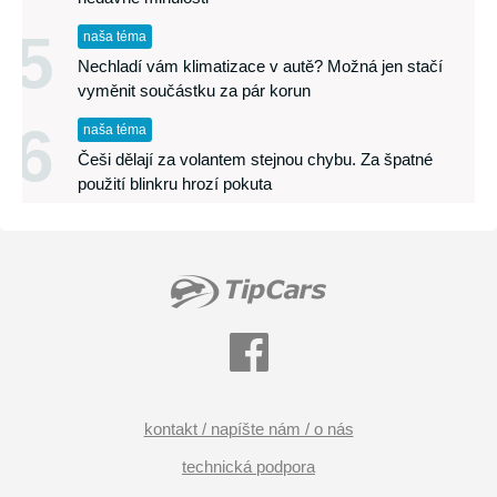
5
naša téma
Nechladí vám klimatizace v autě? Možná jen stačí
vyměnit součástku za pár korun
6
naša téma
Češi dělají za volantem stejnou chybu. Za špatné
použití blinkru hrozí pokuta
kontakt / napíšte nám / o nás
technická podpora