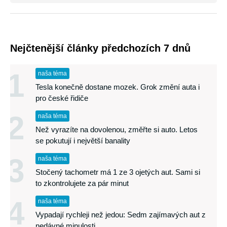
Nejčtenější články předchozích 7 dnů
1
naša téma
Tesla konečně dostane mozek. Grok změní auta i
pro české řidiče
2
naša téma
Než vyrazíte na dovolenou, změřte si auto. Letos
se pokutují i největší banality
3
naša téma
Stočený tachometr má 1 ze 3 ojetých aut. Sami si
to zkontrolujete za pár minut
4
naša téma
Vypadají rychleji než jedou: Sedm zajímavých aut z
nedávné minulosti