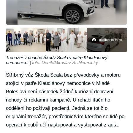
dalších 15 fotek
Trenažér v podobě Škody Scala v patře Klaudiánovy
nemocnice.
|
foto: Deník/Miroslav S. Jilemnický
Stříbrný vůz Škoda Scala bez převodovky a motoru
stojící v patře Klaudiánovy nemocnice v Mladé
Boleslavi není následek žádné kuriózní dopravní
nehody či reklamní kampaně. U rehabilitačního
oddělení ho požívají pacienti. Jedná se totiž o
originální trenažér, prostřednictvím kterého se lidé po
operaci kloubů učí nastupovat a vystupovat z auta.