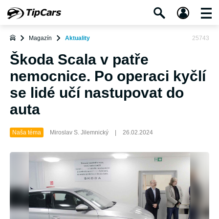
Magazín
Aktuality
25743
Škoda Scala v patře
nemocnice. Po operaci kyčlí
se lidé učí nastupovat do
auta
Naša téma
Miroslav S. Jilemnický
|
26.02.2024