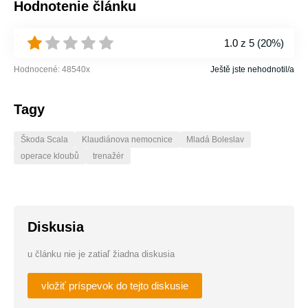
Hodnotenie článku
1.0
z 5 (
20%
)
Hodnocené:
48540
x
Ještě jste nehodnotil/a
Tagy
Škoda Scala
Klaudiánova nemocnice
Mladá Boleslav
operace kloubů
trenažér
Diskusia
u článku nie je zatiaľ žiadna diskusia
vložiť príspevok do tejto diskusie