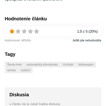
Hodnotenie článku
1.0
z 5 (
20%
)
Hodnocené:
48540
x
Ještě jste nehodnotil/a
Tagy
Škoda Auto
automatická převodovka
Vrchlabí
Volkswagen
výroba
zvýšení
Diskusia
u článku nie je zatiaľ žiadna diskusia