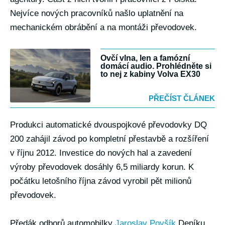
Nejvíce nových pracovníků našlo uplatnění na
mechanickém obrábění a na montáži převodovek.
Ovčí vlna, len a famózní
domácí audio. Prohlédněte si
to nej z kabiny Volva EX30
PŘEČÍST ČLÁNEK
Produkci automatické dvouspojkové převodovky DQ
200 zahájil závod po kompletní přestavbě a rozšíření
v říjnu 2012. Investice do nových hal a zavedení
výroby převodovek dosáhly 6,5 miliardy korun. K
počátku letošního října závod vyrobil pět milionů
převodovek.
Předák odborů automobilky
Jaroslav Povšík
Deníku