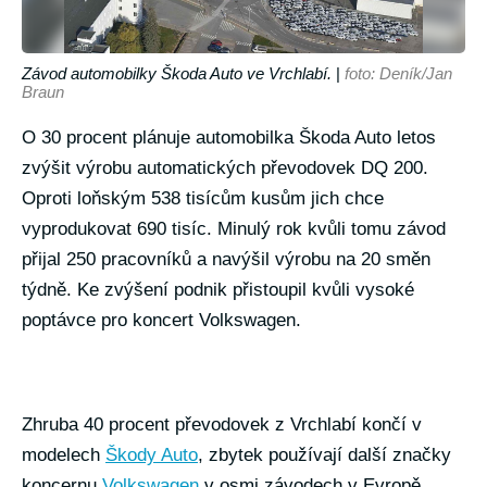
Závod automobilky Škoda Auto ve Vrchlabí.
|
foto: Deník/Jan
Braun
O 30 procent plánuje automobilka Škoda Auto letos
zvýšit výrobu automatických převodovek DQ 200.
Oproti loňským 538 tisícům kusům jich chce
vyprodukovat 690 tisíc. Minulý rok kvůli tomu závod
přijal 250 pracovníků a navýšil výrobu na 20 směn
týdně. Ke zvýšení podnik přistoupil kvůli vysoké
poptávce pro koncert Volkswagen.
Zhruba 40 procent převodovek z Vrchlabí končí v
modelech
Škody Auto
, zbytek používají další značky
koncernu
Volkswagen
v osmi závodech v Evropě,