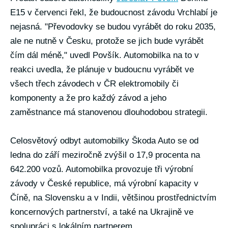
E15 v červenci řekl, že budoucnost závodu Vrchlabí je
nejasná. "Převodovky se budou vyrábět do roku 2035,
ale ne nutně v Česku, protože se jich bude vyrábět
čím dál méně," uvedl Povšík. Automobilka na to v
reakci uvedla, že plánuje v budoucnu vyrábět ve
všech třech závodech v ČR elektromobily či
komponenty a že pro každý závod a jeho
zaměstnance má stanovenou dlouhodobou strategii.
Celosvětový odbyt automobilky Škoda Auto se od
ledna do září meziročně zvýšil o 17,9 procenta na
642.200 vozů. Automobilka provozuje tři výrobní
závody v České republice, má výrobní kapacity v
Číně, na Slovensku a v Indii, většinou prostřednictvím
koncernových partnerství, a také na Ukrajině ve
spolupráci s lokálním partnerem.