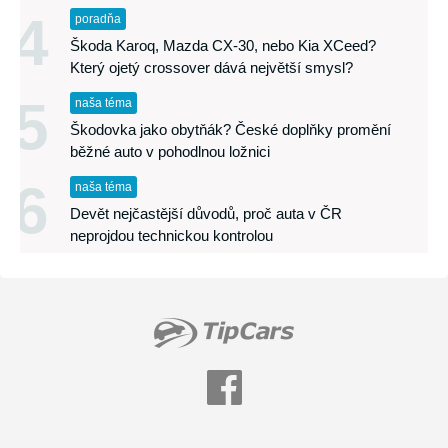
4
poradňa
Škoda Karoq, Mazda CX-30, nebo Kia XCeed?
Který ojetý crossover dává největší smysl?
5
naša téma
Škodovka jako obytňák? České doplňky promění
běžné auto v pohodlnou ložnici
6
naša téma
Devět nejčastější důvodů, proč auta v ČR
neprojdou technickou kontrolou