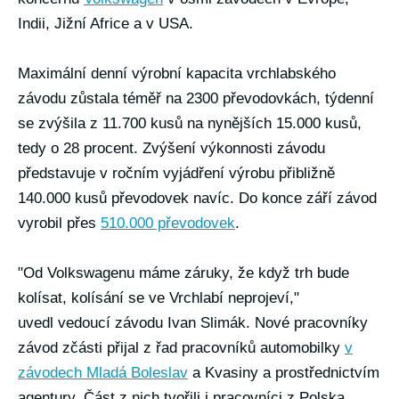
Indii, Jižní Africe a v USA.
Maximální denní výrobní kapacita vrchlabského
závodu zůstala téměř na 2300 převodovkách, týdenní
se zvýšila z 11.700 kusů na nynějších 15.000 kusů,
tedy o 28 procent. Zvýšení výkonnosti závodu
představuje v ročním vyjádření výrobu přibližně
140.000 kusů převodovek navíc. Do konce září závod
vyrobil přes
510.000 převodovek
.
"Od Volkswagenu máme záruky, že když trh bude
kolísat, kolísání se ve Vrchlabí neprojeví,"
uvedl vedoucí závodu Ivan Slimák. Nové pracovníky
závod zčásti přijal z řad pracovníků automobilky
v
závodech Mladá Boleslav
a Kvasiny a prostřednictvím
agentury. Část z nich tvořili i pracovníci z Polska.