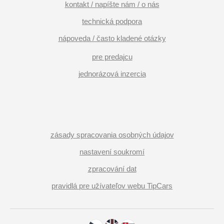
kontakt / napíšte nám / o nás
technická podpora
nápoveda / často kladené otázky
pre predajcu
jednorázová inzercia
zásady spracovania osobných údajov
nastavení soukromí
zpracování dat
pravidlá pre užívateľov webu TipCars