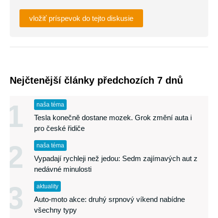
vložiť príspevok do tejto diskusie
Nejčtenější články předchozích 7 dnů
1
naša téma
Tesla konečně dostane mozek. Grok změní auta i
pro české řidiče
2
naša téma
Vypadají rychleji než jedou: Sedm zajímavých aut z
nedávné minulosti
3
aktuality
Auto-moto akce: druhý srpnový víkend nabídne
všechny typy