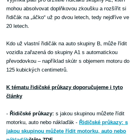
mohou absolvovat doplňkovou zkoušku a rozšířit si
řidičák na „áčko“ už po dvou letech, tedy nejdříve ve
20 letech.
Kdo už vlastní řidičák na auto skupiny B, může řídit
vozidla zařazená do skupiny A1 s automatickou
převodovkou – například skútr s objemem motoru do
125 kubických centimetrů.
K tématu řidičské průkazy doporučujeme i tyto
články
-
Řidičské průkazy:
s jakou skupinou můžete řídit
motorku, auto nebo náklaďák -
Řidičské průkazy: s
jakou skupinou můžete řídit motorku, auto nebo
náklaďák
čtěte ZDE