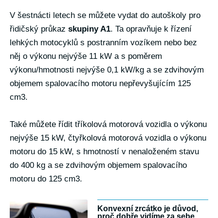
V šestnácti letech se můžete vydat do autoškoly pro
řidičský průkaz
skupiny A1
. Ta opravňuje k řízení
lehkých motocyklů s postranním vozíkem nebo bez
něj o výkonu nejvýše 11 kW a s poměrem
výkonu/hmotnosti nejvýše 0,1 kW/kg a se zdvihovým
objemem spalovacího motoru nepřevyšujícím 125
cm3.
Také můžete řídit tříkolová motorová vozidla o výkonu
nejvýše 15 kW, čtyřkolová motorová vozidla o výkonu
motoru do 15 kW, s hmotností v nenaloženém stavu
do 400 kg a se zdvihovým objemem spalovacího
motoru do 125 cm3.
Konvexní zrcátko je důvod,
proč dobře vidíme za sebe.