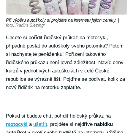
Při výběru autoškoly si projděte na internetu jejich ceníky.
|
foto: Radim Šlezingr
Chcete si pořídit řidičský průkaz na motocykl,
případně poslat do autoškoly svého potomka? Potom
si nachystejte peněženku! Pořízení takového
řidičského průkazu není levná záležitost. Navíc ceny
kurzů v jednotlivých autoškolách v celé České
republice se výrazně liší. Pojďme se podívat, kolik za
nový řidičák na motorku zaplatíte.
Pokud si budete chtít pořídit řidičský průkaz na
motocykl
a
ušetřit
, projděte si nejdříve
nabídku
autoškol
v okolí svého bydliště na internetu. Většina