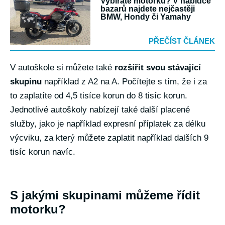
Vybíráte motorku? V nabídce
bazarů najdete nejčastěji
BMW, Hondy či Yamahy
PŘEČÍST ČLÁNEK
V autoškole si můžete také
rozšířit svou stávající
skupinu
například z A2 na A. Počítejte s tím, že i za
to zaplatíte od 4,5 tisíce korun do 8 tisíc korun.
Jednotlivé autoškoly nabízejí také další placené
služby, jako je například expresní příplatek za délku
výcviku, za který můžete zaplatit například dalších 9
tisíc korun navíc.
S jakými skupinami můžeme řídit
motorku?