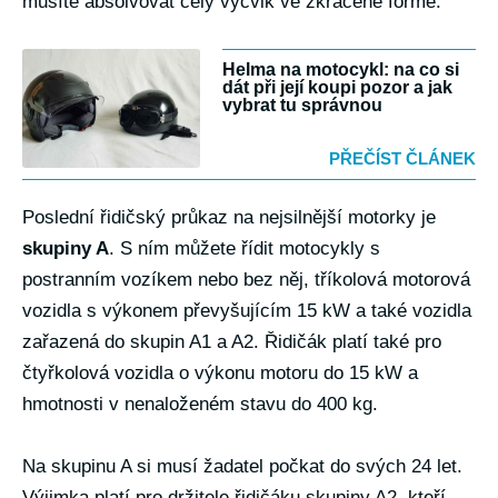
musíte absolvovat celý výcvik ve zkrácené formě.
Helma na motocykl: na co si
dát při její koupi pozor a jak
vybrat tu správnou
PŘEČÍST ČLÁNEK
Poslední řidičský průkaz na nejsilnější motorky je
skupiny A
. S ním můžete řídit motocykly s
postranním vozíkem nebo bez něj, tříkolová motorová
vozidla s výkonem převyšujícím 15 kW a také vozidla
zařazená do skupin A1 a A2. Řidičák platí také pro
čtyřkolová vozidla o výkonu motoru do 15 kW a
hmotnosti v nenaloženém stavu do 400 kg.
Na skupinu A si musí žadatel počkat do svých 24 let.
Výjimka platí pro držitele řidičáku skupiny A2, kteří