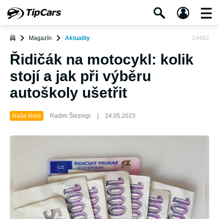
Magazín
Aktuality
24462
Řidičák na motocykl: kolik
stojí a jak při výběru
autoškoly ušetřit
Naša téma
Radim Šlezingr
|
24.05.2023