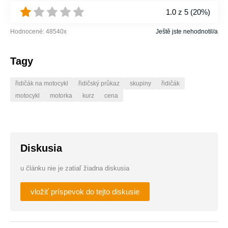
1.0
z 5 (
20%
)
Hodnocené:
48540
x
Ještě jste nehodnotil/a
Tagy
řidičák na motocykl
řidičský průkaz
skupiny
řidičák
motocykl
motorka
kurz
cena
Diskusia
u článku nie je zatiaľ žiadna diskusia
vložiť príspevok do tejto diskusie