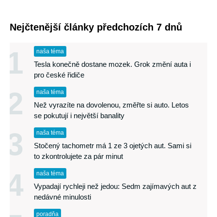
Nejčtenější články předchozích 7 dnů
1
naša téma
Tesla konečně dostane mozek. Grok změní auta i
pro české řidiče
2
naša téma
Než vyrazíte na dovolenou, změřte si auto. Letos
se pokutují i největší banality
3
naša téma
Stočený tachometr má 1 ze 3 ojetých aut. Sami si
to zkontrolujete za pár minut
4
naša téma
Vypadají rychleji než jedou: Sedm zajímavých aut z
nedávné minulosti
poradňa