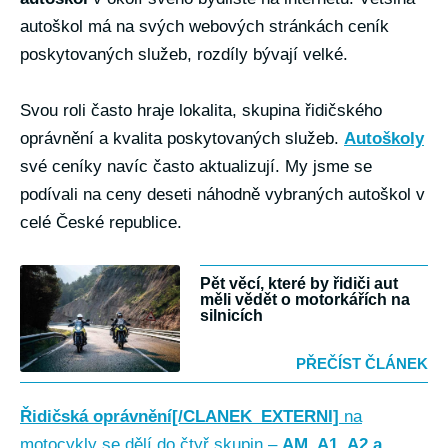
autoškol má na svých webových stránkách ceník
poskytovaných služeb, rozdíly bývají velké.
Svou roli často hraje lokalita, skupina řidičského
oprávnění a kvalita poskytovaných služeb.
Autoškoly
své ceníky navíc často aktualizují. My jsme se
podívali na ceny deseti náhodně vybraných autoškol v
celé České republice.
Pět věcí, které by řidiči aut
měli vědět o motorkářích na
silnicích
PŘEČÍST ČLÁNEK
Řidičská oprávnění[/CLANEK_EXTERNI]
na
motocykly se dělí do čtyř skupin –
AM, A1, A2 a