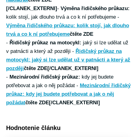
[/CLANEK_EXTERNI]
-
Výměna řidičského průkazu:
kolik stojí, jak dlouho trvá a co k ní potřebujeme -
Výměna řidičského průkazu: kolik stojí, jak dlouho
trvá a co k ní potřebujeme
čtěte ZDE
-
Řidičský průkaz na motocykl:
jaký si lze udělat už
v patnácti a který až později -
Řidičský průkaz na
motocykl: jaký si lze udělat už v patnácti a který až
později
čtěte ZDE[/CLANEK_EXTERNI]
-
Mezinárodní řidičský průkaz:
kdy jej budete
potřebovat a jak o něj požádat -
Mezinárodní řidičský
průkaz: kdy jej budete potřebovat a jak o něj
požádat
čtěte ZDE[/CLANEK_EXTERNI]
Hodnotenie článku