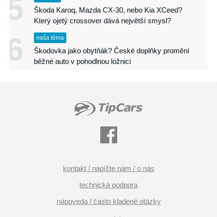
5
Škoda Karoq, Mazda CX-30, nebo Kia XCeed?
Který ojetý crossover dává největší smysl?
6
naša téma
Škodovka jako obytňák? České doplňky promění
běžné auto v pohodlnou ložnici
kontakt / napíšte nám / o nás
technická podpora
nápoveda / často kladené otázky