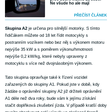
Ne všude ho ale mají
PŘEČÍST ČLÁNEK
Skupina A2
je určena pro silnější motorky. S tímto
řidičákem můžete od 18 let řídit motocykly s
postranním vozíkem nebo bez něj s výkonem motoru
nejvýše 35 kW a s poměrem výkonu/hmotnosti
nejvýše 0,2 kW/kg, které nebyly upraveny z
motocyklu s více než dvojnásobným výkonem.
Tato skupina opravňuje také k řízení vozidel
zařazených do skupiny A1. Pokud jste v době, kdy
žádáte o oprávnění skupiny A2 již držiteli oprávnění
A1 déle než dva roky, bude vám k jejímu získání
stačit doplňková zkušební jízda. V případě kratší doby