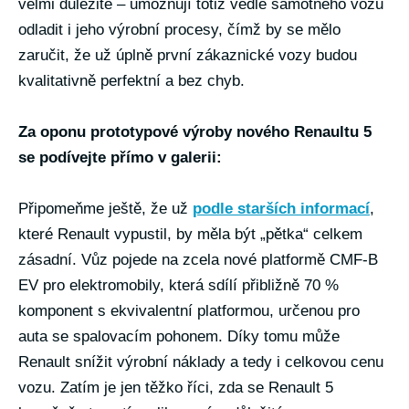
velmi důležité – umožňují totiž vedle samotného vozu
odladit i jeho výrobní procesy, čímž by se mělo
zaručit, že už úplně první zákaznické vozy budou
kvalitativně perfektní a bez chyb.
Za oponu prototypové výroby nového Renaultu 5
se podívejte přímo v galerii:
Připomeňme ještě, že už
podle starších informací
,
které Renault vypustil, by měla být „pětka“ celkem
zásadní. Vůz pojede na zcela nové platformě CMF-B
EV pro elektromobily, která sdílí přibližně 70 %
komponent s ekvivalentní platformou, určenou pro
auta se spalovacím pohonem. Díky tomu může
Renault snížit výrobní náklady a tedy i celkovou cenu
vozu. Zatím je jen těžko říci, zda se Renault 5