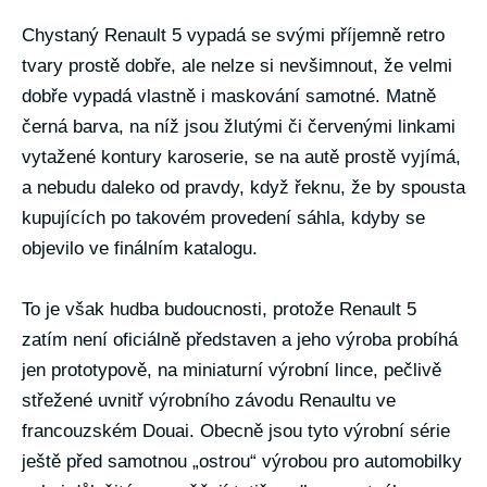
Chystaný Renault 5 vypadá se svými příjemně retro
tvary prostě dobře, ale nelze si nevšimnout, že velmi
dobře vypadá vlastně i maskování samotné. Matně
černá barva, na níž jsou žlutými či červenými linkami
vytažené kontury karoserie, se na autě prostě vyjímá,
a nebudu daleko od pravdy, když řeknu, že by spousta
kupujících po takovém provedení sáhla, kdyby se
objevilo ve finálním katalogu.
To je však hudba budoucnosti, protože Renault 5
zatím není oficiálně představen a jeho výroba probíhá
jen prototypově, na miniaturní výrobní lince, pečlivě
střežené uvnitř výrobního závodu Renaultu ve
francouzském Douai. Obecně jsou tyto výrobní série
ještě před samotnou „ostrou“ výrobou pro automobilky