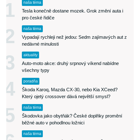
1
naša téma
Tesla konečně dostane mozek. Grok změní auta i
pro české řidiče
2
naša téma
Vypadají rychleji než jedou: Sedm zajímavých aut z
nedávné minulosti
3
aktuality
Auto-moto akce: druhý srpnový víkend nabídne
všechny typy
4
poradňa
Škoda Karoq, Mazda CX-30, nebo Kia XCeed?
Který ojetý crossover dává největší smysl?
5
naša téma
Škodovka jako obytňák? České doplňky promění
běžné auto v pohodlnou ložnici
naša téma