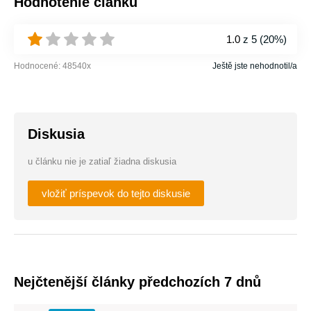
Hodnotenie článku
1.0
z 5 (
20%
)
Hodnocené:
48540
x
Ještě jste nehodnotil/a
Diskusia
u článku nie je zatiaľ žiadna diskusia
vložiť príspevok do tejto diskusie
Nejčtenější články předchozích 7 dnů