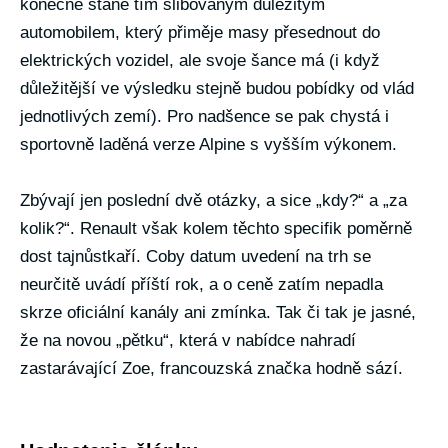
konečně stane tím slibovaným důležitým
automobilem, který přiměje masy přesednout do
elektrických vozidel, ale svoje šance má (i když
důležitější ve výsledku stejně budou pobídky od vlád
jednotlivých zemí). Pro nadšence se pak chystá i
sportovně laděná verze Alpine s vyšším výkonem.
Zbývají jen poslední dvě otázky, a sice „kdy?“ a „za
kolik?“. Renault však kolem těchto specifik poměrně
dost tajnůstkaří. Coby datum uvedení na trh se
neurčitě uvádí příští rok, a o ceně zatím nepadla
skrze oficiální kanály ani zmínka. Tak či tak je jasné,
že na novou „pětku“, která v nabídce nahradí
zastarávající Zoe, francouzská značka hodně sází.