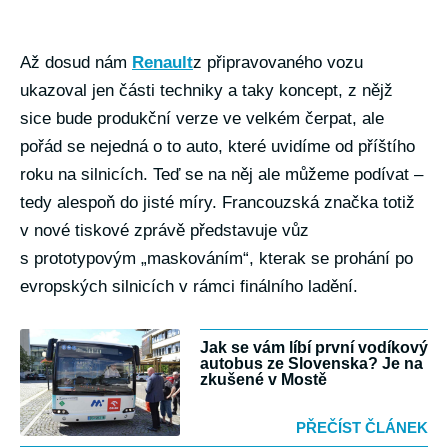
Až dosud nám
Renault
z připravovaného vozu
ukazoval jen části techniky a taky koncept, z nějž
sice bude produkční verze ve velkém čerpat, ale
pořád se nejedná o to auto, které uvidíme od příštího
roku na silnicích. Teď se na něj ale můžeme podívat –
tedy alespoň do jisté míry. Francouzská značka totiž
v nové tiskové zprávě představuje vůz
s prototypovým „maskováním“, kterak se prohání po
evropských silnicích v rámci finálního ladění.
Jak se vám líbí první vodíkový
autobus ze Slovenska? Je na
zkušené v Mostě
PŘEČÍST ČLÁNEK