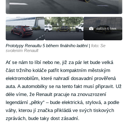
dalších 6 fotek
Prototypy Renaultu 5 během finálního ladění
|
foto: Se
svolením Renault
Ať se nám to líbí nebo ne, již za pár let bude velká
část tržního koláče patřit kompaktním městským
elektromobilům, které nahradí dosavadní prověřená
auta. A automobilky se na tento fakt musí připravit. Už
déle víme, že Renault pracuje na znovuzrození
legendární „pětky“ – bude elektrická, stylová, a podle
váhy, kterou jí značka přikládá ve svých tiskových
zprávách, bude taky dost zásadní.