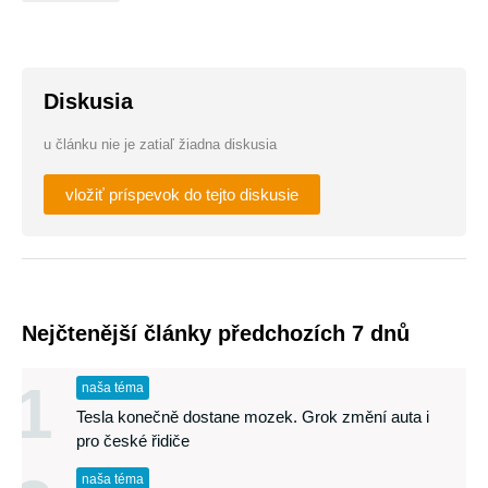
Diskusia
u článku nie je zatiaľ žiadna diskusia
vložiť príspevok do tejto diskusie
Nejčtenější články předchozích 7 dnů
1
naša téma
Tesla konečně dostane mozek. Grok změní auta i
pro české řidiče
naša téma