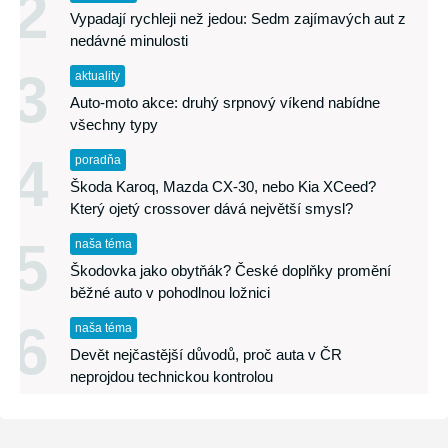
2
Vypadají rychleji než jedou: Sedm zajímavých aut z
nedávné minulosti
3
aktuality
Auto-moto akce: druhý srpnový víkend nabídne
všechny typy
4
poradňa
Škoda Karoq, Mazda CX-30, nebo Kia XCeed?
Který ojetý crossover dává největší smysl?
5
naša téma
Škodovka jako obytňák? České doplňky promění
běžné auto v pohodlnou ložnici
6
naša téma
Devět nejčastější důvodů, proč auta v ČR
neprojdou technickou kontrolou