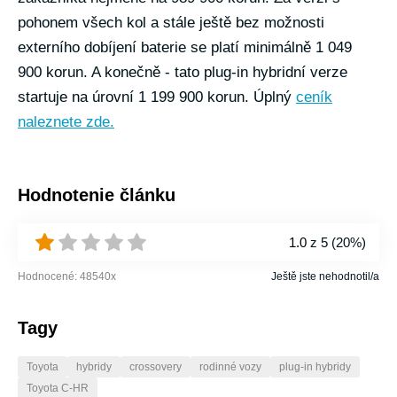
pohonem všech kol a stále ještě bez možnosti
externího dobíjení baterie se platí minimálně 1 049
900 korun. A konečně - tato plug-in hybridní verze
startuje na úrovní 1 199 900 korun. Úplný
ceník
naleznete zde.
Hodnotenie článku
1.0
z 5 (
20%
)
Hodnocené:
48540
x
Ještě jste nehodnotil/a
Tagy
Toyota
hybridy
crossovery
rodinné vozy
plug-in hybridy
Toyota C-HR