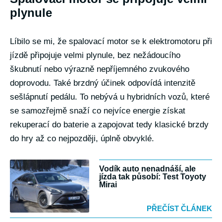
plynule
Líbilo se mi, že spalovací motor se k elektromotoru při
jízdě připojuje velmi plynule, bez nežádoucího
škubnutí nebo výrazně nepříjemného zvukového
doprovodu. Také brzdný účinek odpovídá intenzitě
sešlápnutí pedálu. To nebývá u hybridních vozů, které
se samozřejmě snaží co nejvíce energie získat
rekuperací do baterie a zapojovat tedy klasické brzdy
do hry až co nejpozději, úplně obvyklé.
Vodík auto nenadnáší, ale
jízda tak působí: Test Toyoty
Mirai
PŘEČÍST ČLÁNEK