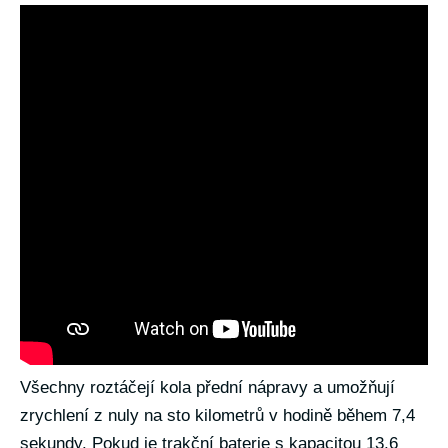
Všechny roztáčejí kola přední nápravy a umožňují
zrychlení z nuly na sto kilometrů v hodině během 7,4
sekundy. Pokud je trakční baterie s kapacitou 13,6