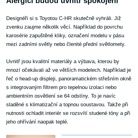
Alergici budou uvnitř spokojeni
Designéři si s Toyotou C-HR skutečně vyhráli. Již
zvenku zaujme několik věcí. Například do povrchu
karosérie zapuštěné kliky, označení modelu v pásu
mezi zadními světly nebo členité přední světlomety.
Uvnitř jsou kvalitní materiály a výbava, kterou by
mnozí očekávali až ve větších modelech. Například je
řeč o head-up displeji, panoramatickém střešním okně
s integrovaným filtrem pro tepelnou izolaci nebo
ambientním osvětlení se 64 odstíny. To je navíc
sladěné s klimatizační a topnou soustavou. Takže při
nutnosti ochladit interiér se rozsvítí studené tóny a při
jeho ohřívání naopak teplé.