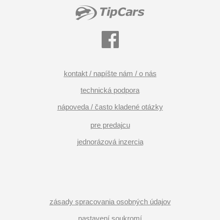
kontakt / napíšte nám / o nás
technická podpora
nápoveda / často kladené otázky
pre predajcu
jednorázová inzercia
zásady spracovania osobných údajov
nastavení soukromí