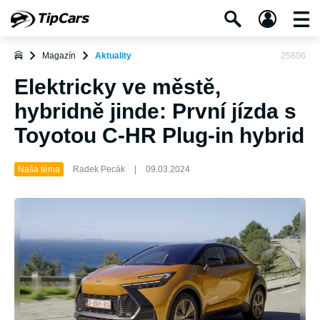
Magazín
Aktuality
25806
Elektricky ve městě,
hybridně jinde: První jízda s
Toyotou C-HR Plug-in hybrid
Naša téma
Radek Pecák
|
09.03.2024