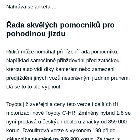
Nahrává se anketa ...
Řada skvělých pomocníků pro
pohodlnou jízdu
Řidiči může pomáhat při řízení řada pomocníků.
Například samočinné přibžďování před zatáčkou,
kterou auto vidí díky kamerám nebo zamezení
předjíždění jiných vozů nesprávným jízdním pruhem.
Dá se to to ale vypnout.
Toyota již zveřejnila ceny této verze i dalších tří
motorizací nové Toyoty C-HR. Zmíněný hybrid 1,8 se
nyní prodává u českých dealerů značky od 859 000
korun. Dvoulitrová verze s výkonem 198 přijde
zákazníka nejméně na 989 900 korun. Za verzi s