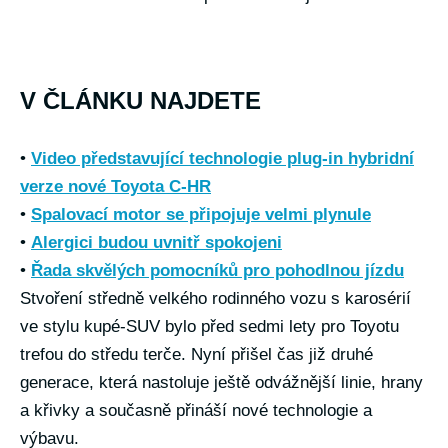
V ČLÁNKU NAJDETE
•
Video představující technologie plug-in hybridní
verze nové Toyota C-HR
•
Spalovací motor se připojuje velmi plynule
•
Alergici budou uvnitř spokojeni
•
Řada skvělých pomocníků pro pohodlnou jízdu
Stvoření středně velkého rodinného vozu s karosérií
ve stylu kupé-SUV bylo před sedmi lety pro Toyotu
trefou do středu terče. Nyní přišel čas již druhé
generace, která nastoluje ještě odvážnější linie, hrany
a křivky a současně přináší nové technologie a
výbavu.