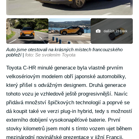
dalších 15 fotek
Auto jsme otestovali na krásných místech francouzského
pobřeží
|
foto: Se svolením Toyota
Toyota C-HR minulé generace byla vlastně prvním
velkosériovým modelem obří japonské automobilky,
který přišel s odvážným designem. Druhá generace
tohoto vozu je vzhledově ještě progresivnější. Navíc
přidává množství špičkových technologií a poprvé se
dá koupit také ve verzi plug-in hybrid, tedy s možností
externího dobíjení vysokonapěťové baterie. První
stovky kilometrů jsem mohl s tímto vozem ujet během
mezinárodní novinářské prezentace v jižní Francii.