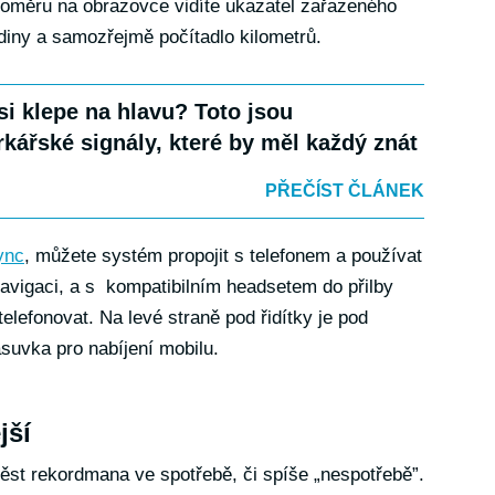
hloměru na obrazovce vidíte ukazatel zařazeného
diny a samozřejmě počítadlo kilometrů.
si klepe na hlavu? Toto jsou
kářské signály, které by měl každý znát
PŘEČÍST ČLÁNEK
ync
, můžete systém propojit s telefonem a používat
navigaci, a s kompatibilním headsetem do přilby
elefonovat. Na levé straně pod řidítky je pod
suvka pro nabíjení mobilu.
jší
st rekordmana ve spotřebě, či spíše „nespotřebě”.