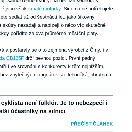
mají samozřejmě skútry, na něž lze sednout s
né jsou však i
malé motorky
. Sice na ně potřebujete
te sedlat už od šestnácti let, jako šikovný
 skútry nezadají a nabízejí o něco víc skutečné
ckdy pořídíte za dva průměrné měsíční platy.
ká a postaraly se o to zejména výrobci z Číny, i v
da CB125F
drží pevnou pozici. První pádný
atří i ve srovnání s konkurenty k těm nejnižším,
bez zbytečných cingrlátek. Je lehoučká, obratná a
 cyklista není folklór. Je to nebezpečí i
alší účastníky na silnici
PŘEČÍST ČLÁNEK