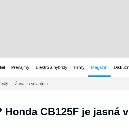
iel
Prenájmy
Elektro a hybridy
Firmy
Magazín
Diskuzn
esty
Žena za volantem
 Honda CB125F je jasná v