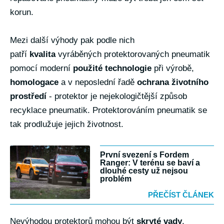
korun.
Mezi další výhody pak podle nich
patří
kvalita
vyráběných protektorovaných pneumatik
pomocí moderní
použité technologie
při výrobě,
homologace
a v neposlední řadě
ochrana životního
prostředí
- protektor je nejekologičtější způsob
recyklace pneumatik. Protektorováním pneumatik se
tak prodlužuje jejich životnost.
První svezení s Fordem
Ranger: V terénu se baví a
dlouhé cesty už nejsou
problém
PŘEČÍST ČLÁNEK
Nevýhodou protektorů mohou být
skryté vady
.