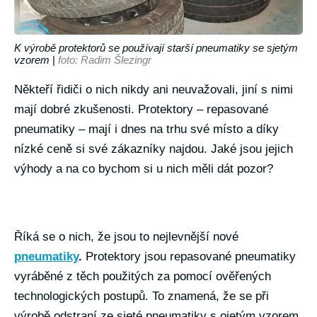
K výrobě protektorů se používají starší pneumatiky se sjetým
vzorem
|
foto: Radim Šlezingr
Někteří řidiči o nich nikdy ani neuvažovali, jiní s nimi
mají dobré zkušenosti. Protektory – repasované
pneumatiky – mají i dnes na trhu své místo a díky
nízké ceně si své zákazníky najdou. Jaké jsou jejich
výhody a na co bychom si u nich měli dát pozor?
Říká se o nich, že jsou to nejlevnější nové
pneumatiky
.
Protektory jsou repasované pneumatiky
vyráběné z těch použitých za pomocí ověřených
technologických postupů. To znamená, že se při
výrobě odstraní ze sjeté pneumatiky s ojetým vzorem