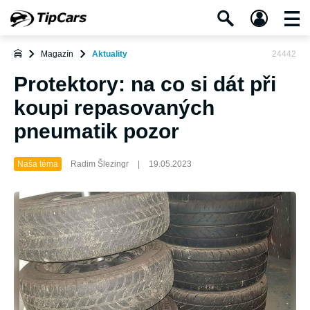
Magazín
Aktuality
24442
Protektory: na co si dát při
koupi repasovaných
pneumatik pozor
Naša téma
Radim Šlezingr
|
19.05.2023