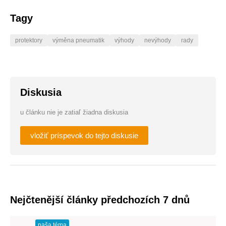
Tagy
protektory
výměna pneumatik
výhody
nevýhody
rady
Diskusia
u článku nie je zatiaľ žiadna diskusia
vložiť príspevok do tejto diskusie
Nejčtenější články předchozích 7 dnů
naša téma