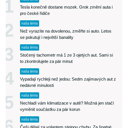
1
Tesla konečně dostane mozek. Grok změní auta i
pro české řidiče
2
naša téma
Než vyrazíte na dovolenou, změřte si auto. Letos
se pokutují i největší banality
3
naša téma
Stočený tachometr má 1 ze 3 ojetých aut. Sami si
to zkontrolujete za pár minut
4
naša téma
Vypadají rychleji než jedou: Sedm zajímavých aut z
nedávné minulosti
5
naša téma
Nechladí vám klimatizace v autě? Možná jen stačí
vyměnit součástku za pár korun
6
naša téma
Češi dělají za volantem stejnou chybu. Za špatné