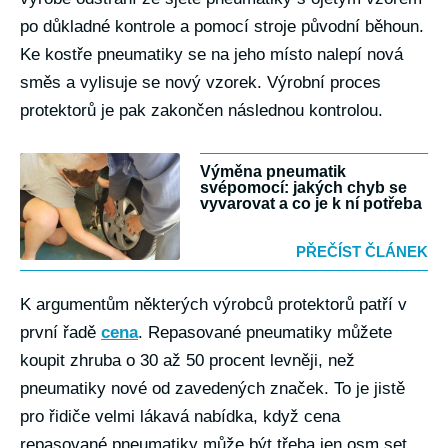
po důkladné kontrole a pomocí stroje původní běhoun.
Ke kostře pneumatiky se na jeho místo nalepí nová
směs a vylisuje se nový vzorek. Výrobní proces
protektorů je pak zakončen následnou kontrolou.
Výměna pneumatik
svépomocí: jakých chyb se
vyvarovat a co je k ní potřeba
PŘEČÍST ČLÁNEK
K argumentům některých výrobců protektorů patří v
první řadě
cena
. Repasované pneumatiky můžete
koupit zhruba o 30 až 50 procent levněji, než
pneumatiky nové od zavedených značek. To je jistě
pro řidiče velmi lákavá nabídka, když cena
repasované pneumatiky může být třeba jen osm set