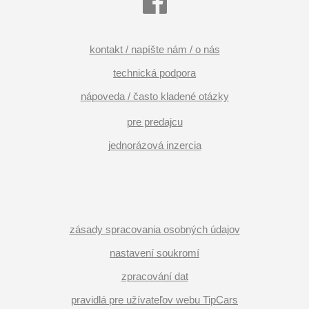
kontakt / napíšte nám / o nás
technická podpora
nápoveda / často kladené otázky
pre predajcu
jednorázová inzercia
zásady spracovania osobných údajov
nastavení soukromí
zpracování dat
pravidlá pre užívateľov webu TipCars