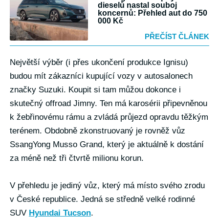
dieselů nastal souboj
koncernů: Přehled aut do 750
000 Kč
PŘEČÍST ČLÁNEK
Největší výběr (i přes ukončení produkce Ignisu)
budou mít zákazníci kupující vozy v autosalonech
značky Suzuki. Koupit si tam můžou dokonce i
skutečný offroad Jimny. Ten má karosérii připevněnou
k žebřinovému rámu a zvládá průjezd opravdu těžkým
terénem. Obdobně zkonstruovaný je rovněž vůz
SsangYong Musso Grand, který je aktuálně k dostání
za méně než tři čtvrtě milionu korun.
V přehledu je jediný vůz, který má místo svého zrodu
v České republice. Jedná se středně velké rodinné
SUV
Hyundai Tucson
.