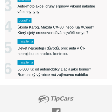
3
Auto-moto akce: druhý srpnový víkend nabídne
všechny typy
4
poradňa
Škoda Karoq, Mazda CX-30, nebo Kia XCeed?
Který ojetý crossover dává největší smysl?
5
naša téma
Devět nejčastější důvodů, proč auta v ČR
neprojdou technickou kontrolou
6
naša téma
55 000 Kč od automobilky Dacia jako bonus?
Rumunský výrobce má zajímavou nabídku