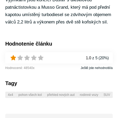
patnáctistovkou a Musso Grand, který má pod přední
kapotou umístěný turbodiesel se zdvihovým objemem
válců 2,2 litrů a výkonem přes dvě stě koňských sil.
Hodnotenie článku
1.0
z 5 (
20%
)
Hodnocené:
48540
x
Ještě jste nehodnotil/a
Tagy
4x4
pohon všech kol
přehled nových aut
rodinné vozy
SUV