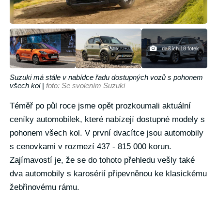
dalších 18 fotek
Suzuki má stále v nabídce řadu dostupných vozů s pohonem
všech kol
|
foto: Se svolením Suzuki
Téměř po půl roce jsme opět prozkoumali aktuální
ceníky automobilek, které nabízejí dostupné modely s
pohonem všech kol. V první dvacítce jsou automobily
s cenovkami v rozmezí 437 - 815 000 korun.
Zajímavostí je, že se do tohoto přehledu vešly také
dva automobily s karosérií připevněnou ke klasickému
žebřinovému rámu.