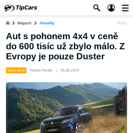
Magazín
Aktuality
26291
Aut s pohonem 4x4 v ceně
do 600 tisíc už zbylo málo. Z
Evropy je pouze Duster
Naša téma
Radek Pecák
|
05.06.2024