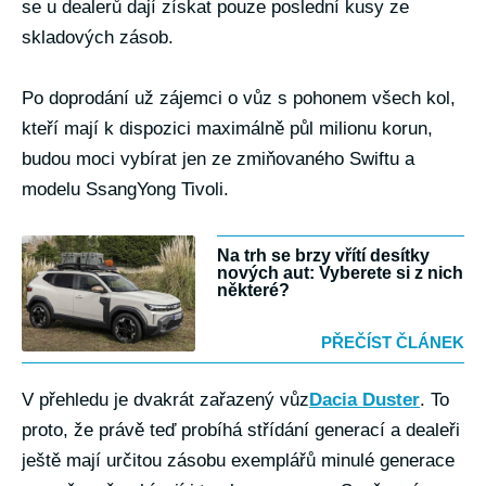
se u dealerů dají získat pouze poslední kusy ze
skladových zásob.
Po doprodání už zájemci o vůz s pohonem všech kol,
kteří mají k dispozici maximálně půl milionu korun,
budou moci vybírat jen ze zmiňovaného Swiftu a
modelu SsangYong Tivoli.
Na trh se brzy vřítí desítky
nových aut: Vyberete si z nich
některé?
PŘEČÍST ČLÁNEK
V přehledu je dvakrát zařazený vůz
Dacia Duster
. To
proto, že právě teď probíhá střídání generací a dealeři
ještě mají určitou zásobu exemplářů minulé generace