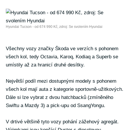
Hyundai Tucson - od 674 990 Kč, zdroj: Se svolením Hyundai
Všechny vozy značky Škoda ve verzích s pohonem
všech kol, tedy Octavia, Karoq, Kodiaq a Superb se
umístily až za hranicí druhé desítky.
Největší podíl mezi dostupnými modely s pohonem
všech kol mají auta z kategorie sportovně-užitkových.
Dále si lze vybrat z dvou hatchbacků (zmíněného
Swiftu a Mazdy 3) a pick-upu od SsangYongu.
V drtivé většině tyto vozy pohání zážehový agregát.
Výjimkami jsou končící Duster s dieselovou