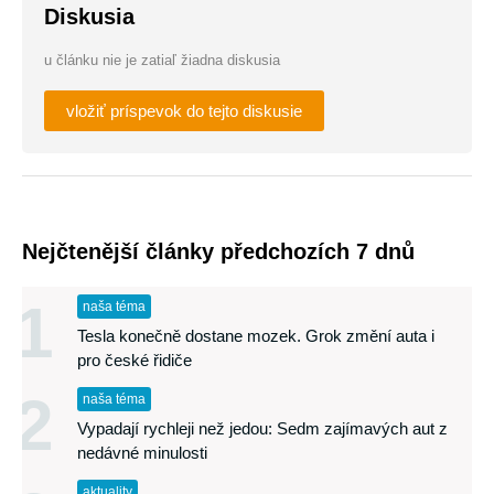
Diskusia
u článku nie je zatiaľ žiadna diskusia
vložiť príspevok do tejto diskusie
Nejčtenější články předchozích 7 dnů
1
naša téma
Tesla konečně dostane mozek. Grok změní auta i
pro české řidiče
2
naša téma
Vypadají rychleji než jedou: Sedm zajímavých aut z
nedávné minulosti
aktuality