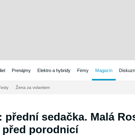
iel
Prenájmy
Elektro a hybridy
Firmy
Magazín
Diskuzn
esty
Žena za volantem
: přední sedačka. Malá Ros
ě před porodnicí