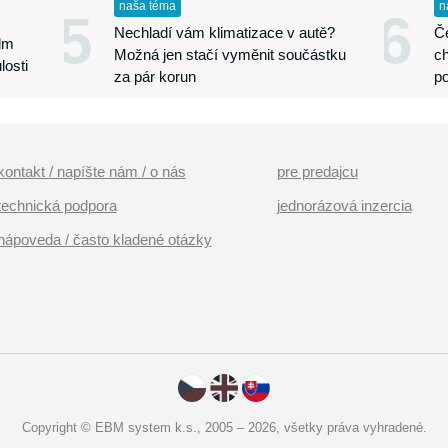
naša téma
n
5
6
Nechladí vám klimatizace v autě?
Če
edm
Možná jen stačí vyměnit součástku
ch
losti
za pár korun
p
kontakt / napíšte nám / o nás
pre predajcu
technická podpora
jednorázová inzercia
nápoveda / často kladené otázky
Copyright © EBM system k.s., 2005 – 2026, všetky práva vyhradené.