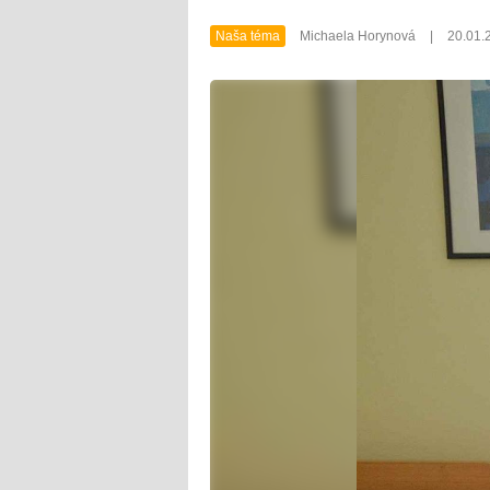
Naša téma
Michaela Horynová
|
20.01.