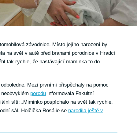
tomobilová závodnice. Místo jejího narození by
šla na svět v autě před branami porodnice v Hradci
hl tak rychle, že nastávající maminka to do
a odpoledne. Mezi prvními přispěchaly na pomoc
 O neobvyklém
porodu
informovala Fakultní
lní síti: „Miminko pospíchalo na svět tak rychle,
odní sál. Holčička Rosálie se
narodila ještě v