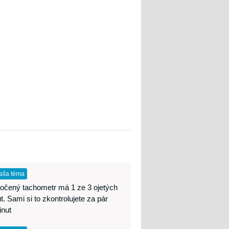
aša téma
očený tachometr má 1 ze 3 ojetých
t. Sami si to zkontrolujete za pár
inut