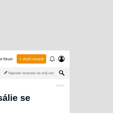
é fórum
+ vložiť inzerát
Napísať recenziu na môj voz
25545
álie se