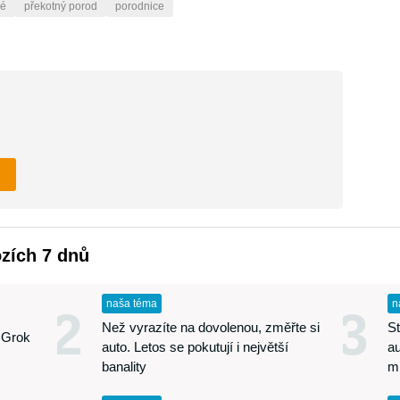
vé
překotný porod
porodnice
ozích 7 dnů
naša téma
n
2
3
Než vyrazíte na dovolenou, změřte si
St
 Grok
auto. Letos se pokutují i největší
au
banality
m