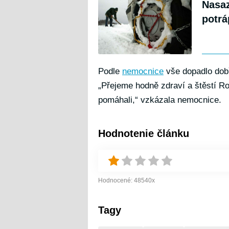
Nasaz
potrá
Podle
nemocnice
vše dopadlo dobř
„Přejeme hodně zdraví a štěstí Ro
pomáhali,“ vzkázala nemocnice.
Hodnotenie článku
Hodnocené:
48540
x
Tagy