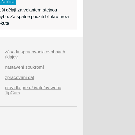
aša téma
ši dělají za volantem stejnou
ybu. Za špatné použití blinkru hrozí
okuta
zásady spracovania osobných
údajov
nastavení soukromí
zpracování dat
pravidlá pre užívateľov webu
TipCars