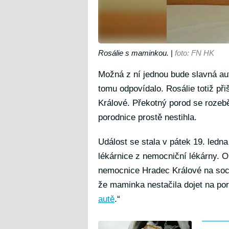
Rosálie s maminkou.
|
foto: FN HK
Možná z ní jednou bude slavná au
tomu odpovídalo. Rosálie totiž při
Králové. Překotný porod se rozebě
porodnice prostě nestihla.
Událost se stala v pátek 19. ledn
lékárnice z nemocniční lékárny.
nemocnice Hradec Králové na sociá
že maminka nestačila dojet na por
autě
.“