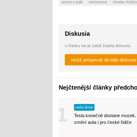
porod v autě
nemocnice
Hradec Králo
Diskusia
u článku nie je zatiaľ žiadna diskusia
vložiť príspevok do tejto diskusie
Nejčtenější články předch
1
naša téma
Tesla konečně dostane mozek.
změní auta i pro české řidiče