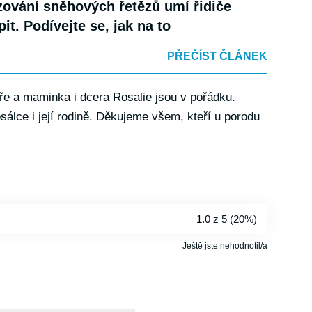
ování sněhových řetězů umí řidiče
pit. Podívejte se, jak na to
PŘEČÍST ČLÁNEK
e a maminka i dcera Rosalie jsou v pořádku.
sálce i její rodině. Děkujeme všem, kteří u porodu
1.0
z 5 (
20%
)
Ještě jste nehodnotil/a