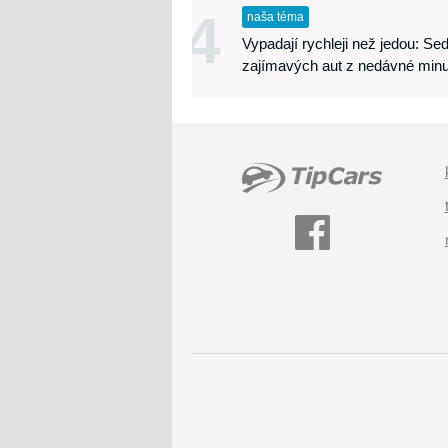
4
naša téma
Vypadají rychleji než jedou: S
zajímavých aut z nedávné minu