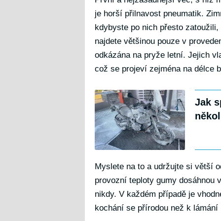
je horší přilnavost pneumatik. Z
kdybyste po nich přesto zatoužili,
najdete většinou pouze v proveden
odkázána na pryže letní. Jejich vl
což se projeví zejména na délce b
Jak s
někol
Myslete na to a udržujte si větší 
provozní teploty gumy dosáhnou v
nikdy. V každém případě je vhodné
kochání se přírodou než k lámání