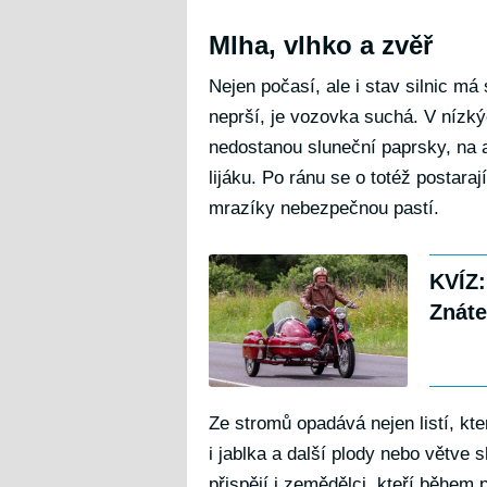
Mlha, vlhko a zvěř
Nejen počasí, ale i stav silnic má
neprší, je vozovka suchá. V nízk
nedostanou sluneční paprsky, na as
lijáku. Po ránu se o totéž postara
mrazíky nebezpečnou pastí.
KVÍZ:
Znáte
Ze stromů opadává nejen listí, kte
i jablka a další plody nebo větve
přispějí i zemědělci, kteří během 