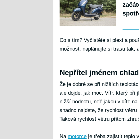
začát
spot
Co s tím? Vyčistěte si plexi a pou
možnost, naplánujte si trasu tak,
Nepřítel jménem chlad
Že je dobré se při nižších teplot
ale dojde, jak moc. Vítr, který při
nižší hodnotu, než jakou vidíte n
snadno najdete, že rychlost větru 
Taková rychlost větru přitom zhrub
Na
motorce
je třeba zajistit tepl