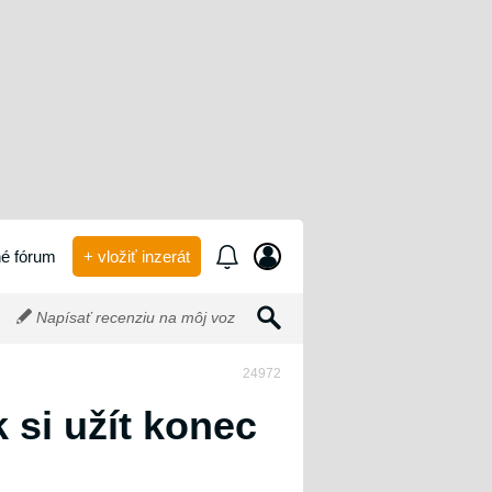
é fórum
+ vložiť inzerát
Napísať recenziu na môj voz
24972
 si užít konec