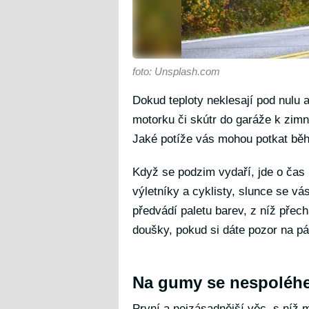
foto: Unsplash.com
Dokud teploty neklesají pod nulu 
motorku či skútr do garáže k zimn
Jaké potíže vás mohou potkat bě
Když se podzim vydaří, jde o čas
výletníky a cyklisty, slunce se v
předvádí paletu barev, z níž přec
doušky, pokud si dáte pozor na pá
Na gumy se nespoléhe
První a nejzásadnější věc, s níž m