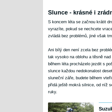
Slunce - krásné i zrád
S koncem léta se začnou krátit dn
vyrazíte, pokud se nechcete vrac
zvládá bez problémů, jiné však t
Ani bílý den není zcela bez probl
tak vysoko na oblohu a těsně nad 
během léta procházelo jezdit s p
slunce každou nedokonalost deset
sluneční záře, budete během vteř
přidá ještě mokrá silnice, od níž 
ruky.
Suzuk