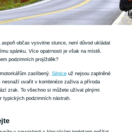
a aspoň občas vysvitne slunce, není důvod ukládat
ímu spánku. Více opatrnosti je však na místě.
hem podzimních projížděk?
 motorkářům zaslíbený.
Silnice
už nejsou zaplněné
ás nesnaží uvařit v kombinéze zaživa a příroda
hází zrak. To všechno si můžete užívat plnými
r typických podzimních nástrah.
jte
usíte v souvislosti s klesajícími teplotami počítat,