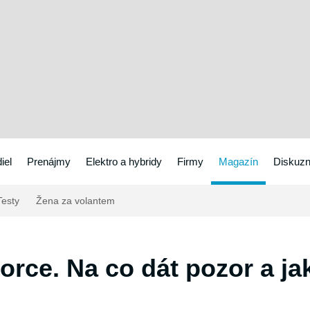
iel
Prenájmy
Elektro a hybridy
Firmy
Magazín
Diskuzn
esty
Žena za volantem
rce. Na co dát pozor a jak