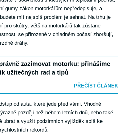
imní gumy zákon motorkářům nepředepisuje, a
 budete mít nejspíš problém je sehnat. Na trhu je
í pro skútry, většina motorkářů tak zůstane
astnosti se přirozeně v chladném počasí zhoršují,
rzdné dráhy.
právně zazimovat motorku: přinášíme
ik užitečných rad a tipů
PŘEČÍST ČLÁNEK
odstup od auta, které jede před vámi. Vhodné
ýrazně později než během letních dnů, nebo také
 ubrat a využít podzimních vyjížděk spíš ke
 rychlostních rekordů.