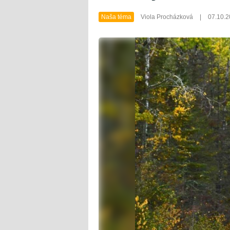
Naša téma
Viola Procházková
|
07.10.