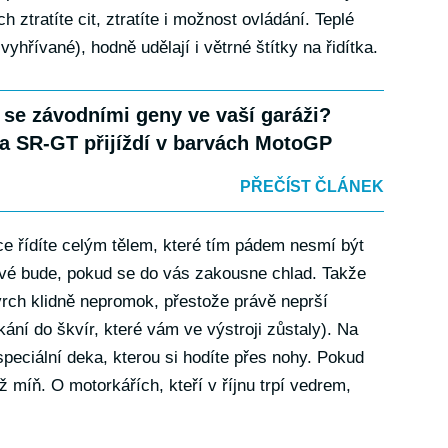
h ztratíte cit, ztratíte i možnost ovládání. Teplé
yhřívané), hodně udělají i větrné štítky na řidítka.
 se závodními geny ve vaší garáži?
ia SR-GT přijíždí v barvách MotoGP
PŘEČÍST ČLÁNEK
e řídíte celým tělem, které tím pádem nesmí být
kové bude, pokud se do vás zakousne chlad. Takže
vrch klidně nepromok, přestože právě neprší
ukání do škvír, které vám ve výstroji zůstaly). Na
peciální deka, kterou si hodíte přes nohy. Pokud
ž míň. O motorkářích, kteří v říjnu trpí vedrem,