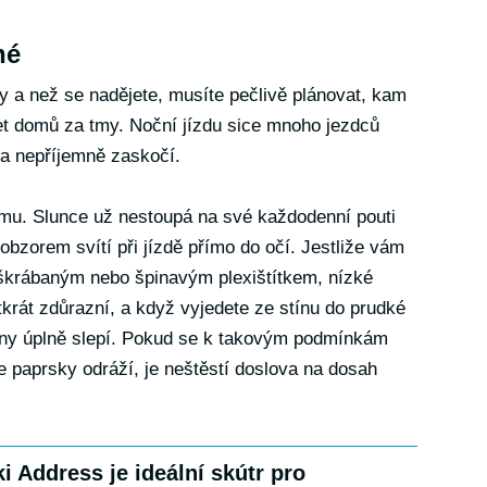
né
y a než se nadějete, musíte pečlivě plánovat, kam
et domů za tmy. Noční jízdu sice mnoho jezdců
ma nepříjemně zaskočí.
ému. Slunce už nestoupá na své každodenní pouti
obzorem svítí při jízdě přímo do očí. Jestliže vám
oškrábaným nebo špinavým plexištítkem, nízké
krát zdůrazní, a když vyjedete ze stínu do prudké
iny úplně slepí. Pokud se k takovým podmínkám
se paprsky odráží, je neštěstí doslova na dosah
i Address je ideální skútr pro