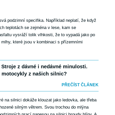
 svá podzimní specifika. Například neplatí, že když
ých teplotách se zejména v lese, kam se
faltu vysráží tolik vlhkosti, že to vypadá jako po
jí mlhy, které jsou v kombinaci s přízemními
 Stroje z dávné i nedávné minulosti.
 motocykly z našich silnic?
PŘEČÍST ČLÁNEK
ré na silnici dokáže klouzat jako ledovka, ale třeba
 shozené silným větrem. Svou trochou do mlýna
podzimních prací nanesou na silnici hroudy hlíny. A