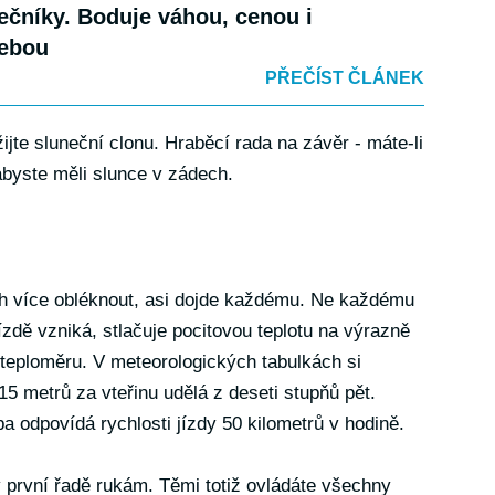
ečníky. Boduje váhou, cenou i
řebou
PŘEČÍST ČLÁNEK
žijte sluneční clonu. Hraběcí rada na závěr - máte-li
 abyste měli slunce v zádech.
ách více obléknout, asi dojde každému. Ne každému
 jízdě vzniká, stlačuje pocitovou teplotu na výrazně
a teploměru. V meteorologických tabulkách si
15 metrů za vteřinu udělá z deseti stupňů pět.
a odpovídá rychlosti jízdy 50 kilometrů v hodině.
o v první řadě rukám. Těmi totiž ovládáte všechny