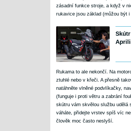
zásadní funkce stroje, a když v nic
rukavice jsou základ (můžou být i v
Skútr
April
Rukama to ale nekončí. Na motorc
ztuhlé nebo v křeči. A přesně ta
natáhněte vlněné podvlíkačky, na
(funguje i proti větru a zabrání fo
skútru vám skvělou službu udělá s
váháte, přidejte vrstev spíš víc ne
člověk moc často neslyší.