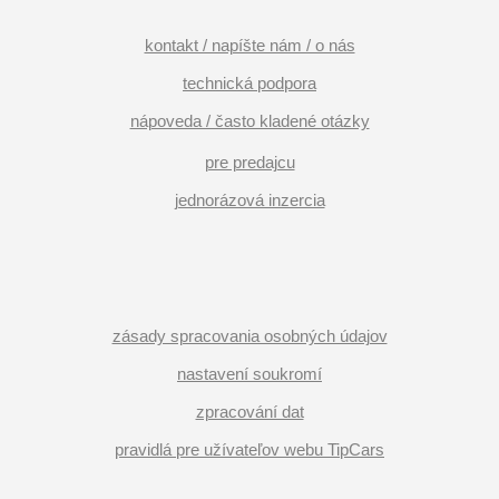
kontakt / napíšte nám / o nás
technická podpora
nápoveda / často kladené otázky
pre predajcu
jednorázová inzercia
zásady spracovania osobných údajov
nastavení soukromí
zpracování dat
pravidlá pre užívateľov webu TipCars