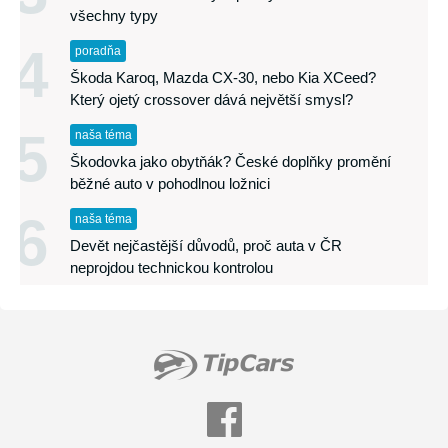
všechny typy
4
poradňa
Škoda Karoq, Mazda CX-30, nebo Kia XCeed?
Který ojetý crossover dává největší smysl?
5
naša téma
Škodovka jako obytňák? České doplňky promění
běžné auto v pohodlnou ložnici
6
naša téma
Devět nejčastější důvodů, proč auta v ČR
neprojdou technickou kontrolou