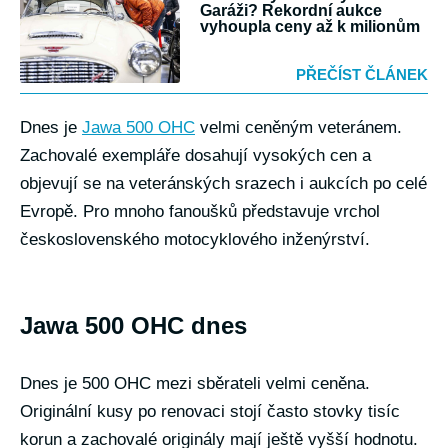
Garáži? Rekordní aukce
vyhoupla ceny až k milionům
PŘEČÍST ČLÁNEK
Dnes je
Jawa 500 OHC
velmi ceněným veteránem.
Zachovalé exempláře dosahují vysokých cen a
objevují se na veteránských srazech i aukcích po celé
Evropě. Pro mnoho fanoušků představuje vrchol
československého motocyklového inženýrství.
Jawa 500 OHC dnes
Dnes je 500 OHC mezi sběrateli velmi ceněna.
Originální kusy po renovaci stojí často stovky tisíc
korun a zachovalé originály mají ještě vyšší hodnotu.