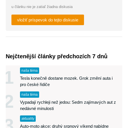
u článku nie je zatiaľ žiadna diskusia
vložiť príspevok do tejto diskusie
Nejčtenější články předchozích 7 dnů
1
naša téma
Tesla konečně dostane mozek. Grok změní auta i
pro české řidiče
2
naša téma
Vypadají rychleji než jedou: Sedm zajímavých aut z
nedávné minulosti
3
aktuality
Auto-moto akce: druhý srpnový víkend nabídne