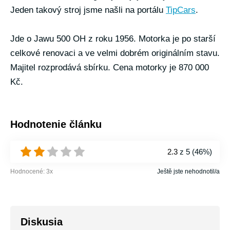
Jeden takový stroj jsme našli na portálu
TipCars
.
Jde o Jawu 500 OH z roku 1956. Motorka je po starší
celkové renovaci a ve velmi dobrém originálním stavu.
Majitel rozprodává sbírku. Cena motorky je 870 000
Kč.
Hodnotenie článku
2.3
z 5 (
46%
)
Hodnocené:
3
x
Ještě jste nehodnotil/a
Diskusia