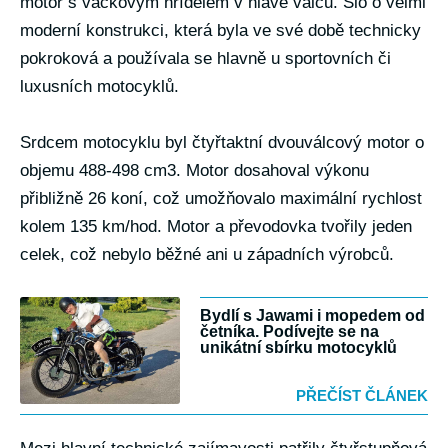
motor s vačkovým hřídelem v hlavě válců. Šlo o velmi
moderní konstrukci, která byla ve své době technicky
pokroková a používala se hlavně u sportovních či
luxusních motocyklů.
Srdcem motocyklu byl čtyřtaktní dvouválcový motor o
objemu 488-498 cm3. Motor dosahoval výkonu
přibližně 26 koní, což umožňovalo maximální rychlost
kolem 135 km/hod. Motor a převodovka tvořily jeden
celek, což nebylo běžné ani u západních výrobců.
Bydlí s Jawami i mopedem od
četníka. Podívejte se na
unikátní sbírku motocyklů
PŘEČÍST ČLÁNEK