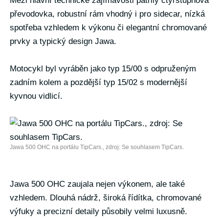
Mezi hlavní technické zajímavosti patřily čtyřstupňová
převodovka, robustní rám vhodný i pro sidecar, nízká
spotřeba vzhledem k výkonu či elegantní chromované
prvky a typický design Jawa.
Motocykl byl vyráběn jako typ 15/00 s odpruženým
zadním kolem a pozdější typ 15/02 s modernější
kyvnou vidlicí.
Jawa 500 OHC na portálu TipCars., zdroj: Se souhlasem TipCars.
Jawa 500 OHC zaujala nejen výkonem, ale také
vzhledem. Dlouhá nádrž, široká řídítka, chromované
výfuky a precizní detaily působily velmi luxusně.