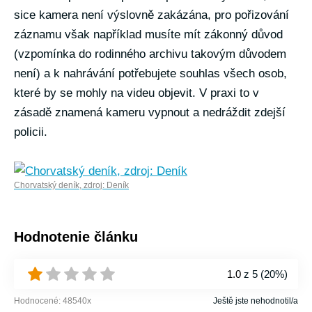
sice kamera není výslovně zakázána, pro pořizování
záznamu však například musíte mít zákonný důvod
(vzpomínka do rodinného archivu takovým důvodem
není) a k nahrávání potřebujete souhlas všech osob,
které by se mohly na videu objevit. V praxi to v
zásadě znamená kameru vypnout a nedráždit zdejší
policii.
Chorvatský deník, zdroj: Deník
Hodnotenie článku
1.0
z 5 (
20%
)
Hodnocené:
48540
x
Ještě jste nehodnotil/a