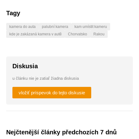
Tagy
kamera do auta
palubní kamera
kam umístit kameru
kde je zakázaná kamera v autě
Chorvatsko
Rakou
Diskusia
u článku nie je zatiaľ žiadna diskusia
vložiť príspevok do tejto diskusie
Nejčtenější články předchozích 7 dnů