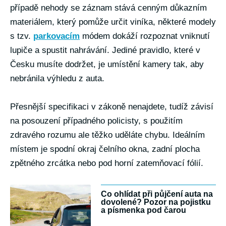
případě nehody se záznam stává cenným důkazním
materiálem, který pomůže určit viníka, některé modely
s tzv.
parkovacím
módem dokáží rozpoznat vniknutí
lupiče a spustit nahrávání. Jediné pravidlo, které v
Česku musíte dodržet, je umístění kamery tak, aby
nebránila výhledu z auta.
Přesnější specifikaci v zákoně nenajdete, tudíž závisí
na posouzení případného policisty, s použitím
zdravého rozumu ale těžko uděláte chybu. Ideálním
místem je spodní okraj čelního okna, zadní plocha
zpětného zrcátka nebo pod horní zatemňovací fólií.
Co ohlídat při půjčení auta na
dovolené? Pozor na pojistku
a písmenka pod čarou