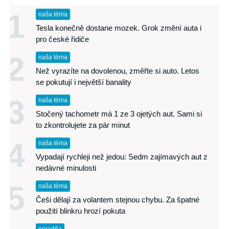
1
naša téma
Tesla konečně dostane mozek. Grok změní auta i
pro české řidiče
2
naša téma
Než vyrazíte na dovolenou, změřte si auto. Letos
se pokutují i největší banality
3
naša téma
Stočený tachometr má 1 ze 3 ojetých aut. Sami si
to zkontrolujete za pár minut
4
naša téma
Vypadají rychleji než jedou: Sedm zajímavých aut z
nedávné minulosti
5
naša téma
Češi dělají za volantem stejnou chybu. Za špatné
použití blinkru hrozí pokuta