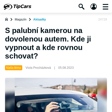
Magazín
Aktuality
24729
S palubní kamerou na
dovolenou autem. Kde ji
vypnout a kde rovnou
schovat?
Naša téma
Viola Procházková
|
05.08.2023