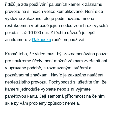
řidičů je zde používání palubních kamer k záznamu
provozu na silnicích velice komplikované. Není sice
výslovně zakázáno, ale je podmiňováno mnoha
restrikcemi a v případě jejich nedodržení hrozí vysoká
pokuta – až 10 000 eur. Z těchto důvodů je lepší
autokameru v
Rakousku
raději nepoužívat.
Kromě toho, že video musí být zaznamenáváno pouze
pro soukromé účely, není možné záznam zveřejnit ani
v upravené podobě, s rozmazanými tvářemi a
poznávacími značkami. Navíc je zakázáno natáčení
nepřetržitého provozu. Pochybnosti si ušetříte tím, že
kameru jednoduše vypnete nebo z ní vyjmete
paměťovou kartu. Její samotná přítomnost na čelním
skle by vám problémy způsobit neměla.