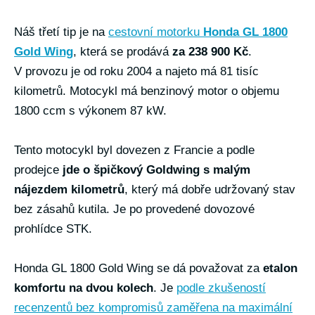
Náš třetí tip je na
cestovní motorku
Honda GL 1800
Gold Wing
, která se prodává
za 238 900 Kč
.
V provozu je od roku 2004 a najeto má 81 tisíc
kilometrů. Motocykl má benzinový motor o objemu
1800 ccm s výkonem 87 kW.
Tento motocykl byl dovezen z Francie a podle
prodejce
jde o špičkový Goldwing s malým
nájezdem kilometrů
, který má dobře udržovaný stav
bez zásahů kutila. Je po provedené dovozové
prohlídce STK.
Honda GL 1800 Gold Wing se dá považovat za
etalon
komfortu na dvou kolech
. Je
podle zkušeností
recenzentů bez kompromisů zaměřena na maximální