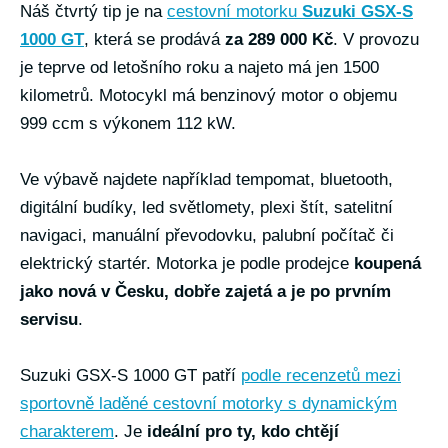
Náš čtvrtý tip je na
cestovní motorku
Suzuki GSX-S
1000 GT
, která se prodává
za 289 000 Kč
. V provozu
je teprve od letošního roku a najeto má jen 1500
kilometrů. Motocykl má benzinový motor o objemu
999 ccm s výkonem 112 kW.
Ve výbavě najdete například tempomat, bluetooth,
digitální budíky, led světlomety, plexi štít, satelitní
navigaci, manuální převodovku, palubní počítač či
elektrický startér. Motorka je podle prodejce
koupená
jako nová v Česku, dobře zajetá a je po prvním
servisu
.
Suzuki GSX-S 1000 GT patří
podle recenzetů mezi
sportovně laděné cestovní motorky s dynamickým
charakterem
. Je
ideální pro ty, kdo chtějí