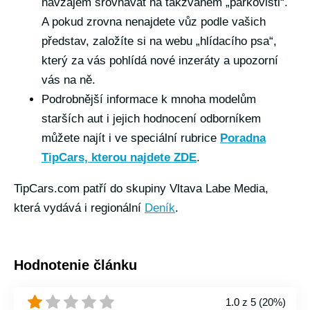
navzájem srovnávat na takzvaném „parkovišti“.
A pokud zrovna nenajdete vůz podle vašich
představ, založíte si na webu „hlídacího psa“,
který za vás pohlídá nové inzeráty a upozorní
vás na ně.
Podrobnější informace k mnoha modelům
starších aut i jejich hodnocení odborníkem
můžete najít i ve speciální rubrice
Poradna
TipCars, kterou najdete ZDE
.
TipCars.com patří do skupiny Vltava Labe Media,
která vydává i regionální
Deník
.
Hodnotenie článku
1.0
z 5 (
20%
)