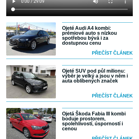
Ojeté Audi A4 kombi:
prémiové auto s nízkou
spotřebou bývá i za
dostupnou cenu
PŘEČÍST ČLÁNEK
Ojeté SUV pod půl milionu:
výběr je velký a jsou v něm i
auta oblíbených značek
PŘEČÍST ČLÁNEK
Ojetá Škoda Fabia III kombi
boduje prostorem,
spolehlivostí, úsporností i
cenou
PŘEČÍST ČLÁNEK