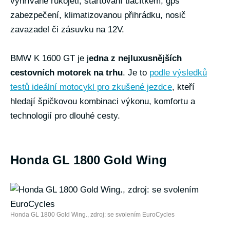
vyhřívané rukojeti, startování tlačítkem, gps
zabezpečení, klimatizovanou přihrádku, nosič
zavazadel či zásuvku na 12V.
BMW K 1600 GT je j
edna z nejluxusnějších
cestovních motorek na trhu
. Je to
podle výsledků
testů ideální motocykl pro zkušené jezdce
, kteří
hledají špičkovou kombinaci výkonu, komfortu a
technologií pro dlouhé cesty.
Honda GL 1800 Gold Wing
Honda GL 1800 Gold Wing., zdroj: se svolením EuroCycles