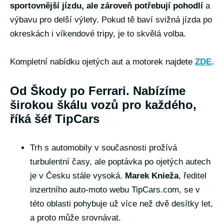
sportovnější jízdu, ale zároveň potřebují pohodlí
a
výbavu pro delší výlety. Pokud tě baví svižná jízda po
okreskách i víkendové tripy, je to skvělá volba.
Kompletní nabídku ojetých aut a motorek najdete
ZDE
.
Od Škody po Ferrari. Nabízíme
širokou škálu vozů pro každého,
říká šéf TipCars
Trh s automobily v současnosti prožívá
turbulentní časy, ale poptávka po ojetých autech
je v Česku stále vysoká.
Marek Knieža
, ředitel
inzertního auto-moto webu TipCars.com, se v
této oblasti pohybuje už více než dvě desítky let,
a proto může srovnávat.