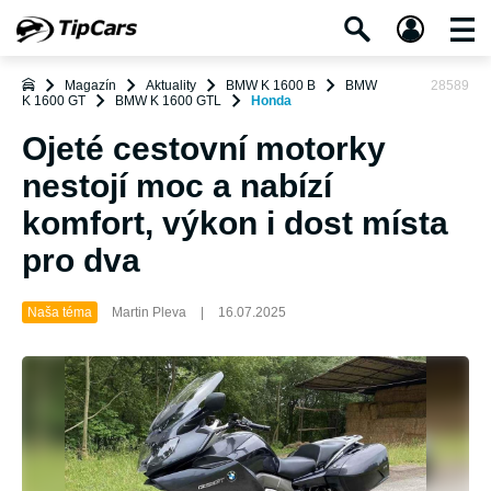
Magazín
Aktuality
BMW K 1600 B
BMW
28589
K 1600 GT
BMW K 1600 GTL
Honda
Ojeté cestovní motorky
nestojí moc a nabízí
komfort, výkon i dost místa
pro dva
Naša téma
Martin Pleva
|
16.07.2025