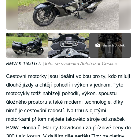
dalších 8 fotek
BMW K 1600 GT.
|
foto: se svolením Autobazar Čestice
Cestovní motorky jsou ideální volbou pro ty, kdo milují
dlouhé jízdy a chtějí pohodlí i výkon v jednom. Tyto
motocykly totiž nabízejí pohodlí, výkon, spoustu
úložného prostoru a také moderní technologie, díky
nimž je cestování radostí. Na trhu s ojetými
motorkami přitom najdete takovéto stroje od značek
BMW, Honda či Harley-Davidson i za příznivé ceny do
300 tisíc korun. V dalším díle seriálu Tipy na ojetiny