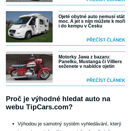
Ojeté obytné auto nemusí stát
moc. A jet s ním můžete k moři
i do kempu v Česku
PŘEČÍST ČLÁNEK
Motorky Jawa z bazaru:
Panelku, Mustanga či Villiers
seženete v nabídce ojetin
PŘEČÍST ČLÁNEK
Proč je výhodné hledat auto na
webu TipCars.com?
Výhodou je samotný systém vyhledávání, který