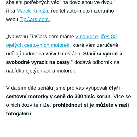
sbalení potřebných věcí na dovolenou ve dvou,“
říká
Marek Knieža
, ředitel auto-moto inzertního
webu
TipCars.com.
„Na webu TipCars.com máme
v nabídce přes 80
ojetých cestovních motorek
, které vám zaručeně
udělají radost na vašich cestách.
Stačí si vybrat a
svobodně vyrazit na cesty
,“ dodává odborník na
nabídku ojetých aut a motorek.
V dalším díle seriálu jsme pro vás vytipovali
čtyři
cestovní motorky v ceně do 300 tisíc korun
. Více se
o nich dozvíte níže,
prohlédnout si je můžete v naší
fotogalerii
.