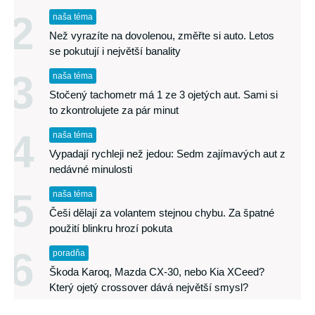
2
naša téma
Než vyrazíte na dovolenou, změřte si auto. Letos
se pokutují i největší banality
3
naša téma
Stočený tachometr má 1 ze 3 ojetých aut. Sami si
to zkontrolujete za pár minut
4
naša téma
Vypadají rychleji než jedou: Sedm zajímavých aut z
nedávné minulosti
5
naša téma
Češi dělají za volantem stejnou chybu. Za špatné
použití blinkru hrozí pokuta
6
poradňa
Škoda Karoq, Mazda CX-30, nebo Kia XCeed?
Který ojetý crossover dává největší smysl?