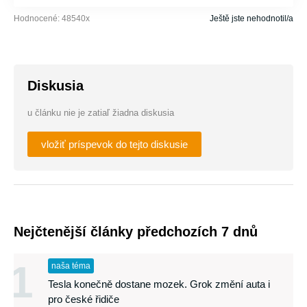
Hodnocené:
48540
x
Ještě jste nehodnotil/a
Diskusia
u článku nie je zatiaľ žiadna diskusia
vložiť príspevok do tejto diskusie
Nejčtenější články předchozích 7 dnů
1
naša téma
Tesla konečně dostane mozek. Grok změní auta i
pro české řidiče