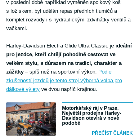
v poslední době například vyměněn spojkový koš
s ložiskem, byl udělán repas předních tlumičů a
komplet rozvody i s hydraulickými zdvihátky ventilů a
vačkami.
Harley-Davidson Electra Glide Ultra Classic je
ideální
pro jezdce, kteří chtějí pohodlně cestovat ve
velkém stylu, s důrazem na tradici, charakter a
zážitky
– spíš než na sportovní výkon.
Podle
zkušeností jezdců je tento stroj výborná volba pro
dálkové výlety
ve dvou napříč krajinou.
Motorkářský ráj v Praze.
Největší prodejna Harley-
Davidson otevírá v nové
podobě
PŘEČÍST ČLÁNEK