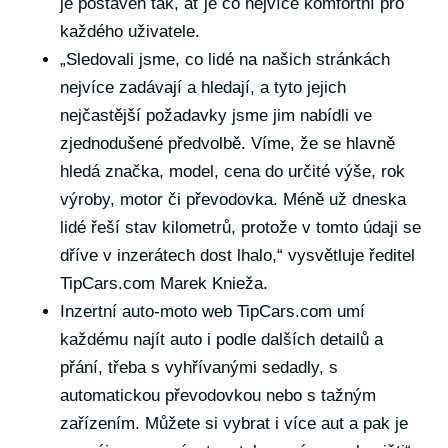
je postaven tak, ať je co nejvíce komfortní pro
každého uživatele.
„Sledovali jsme, co lidé na našich stránkách
nejvíce zadávají a hledají, a tyto jejich
nejčastější požadavky jsme jim nabídli ve
zjednodušené předvolbě. Víme, že se hlavně
hledá značka, model, cena do určité výše, rok
výroby, motor či převodovka. Méně už dneska
lidé řeší stav kilometrů, protože v tomto údaji se
dříve v inzerátech dost lhalo,“ vysvětluje ředitel
TipCars.com Marek Knieža.
Inzertní auto-moto web TipCars.com umí
každému najít auto i podle dalších detailů a
přání, třeba s vyhřívanými sedadly, s
automatickou převodovkou nebo s tažným
zařízením. Můžete si vybrat i více aut a pak je