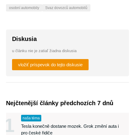
osobní automobily
Svaz dovozců automobilů
Diskusia
u článku nie je zatiaľ žiadna diskusia
vložiť príspevok do tejto diskusie
Nejčtenější články předchozích 7 dnů
1
naša téma
Tesla konečně dostane mozek. Grok změní auta i
pro české řidiče