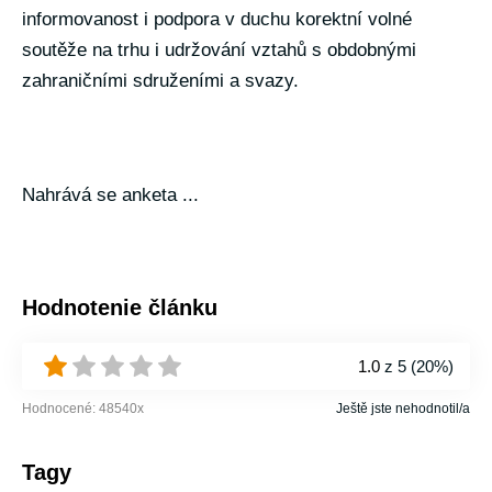
informovanost i podpora v duchu korektní volné
soutěže na trhu i udržování vztahů s obdobnými
zahraničními sdruženími a svazy.
Nahrává se anketa ...
Hodnotenie článku
1.0
z 5 (
20%
)
Hodnocené:
48540
x
Ještě jste nehodnotil/a
Tagy