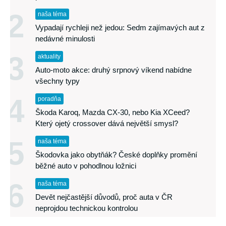
2
naša téma
Vypadají rychleji než jedou: Sedm zajímavých aut z
nedávné minulosti
3
aktuality
Auto-moto akce: druhý srpnový víkend nabídne
všechny typy
4
poradňa
Škoda Karoq, Mazda CX-30, nebo Kia XCeed?
Který ojetý crossover dává největší smysl?
5
naša téma
Škodovka jako obytňák? České doplňky promění
běžné auto v pohodlnou ložnici
6
naša téma
Devět nejčastější důvodů, proč auta v ČR
neprojdou technickou kontrolou