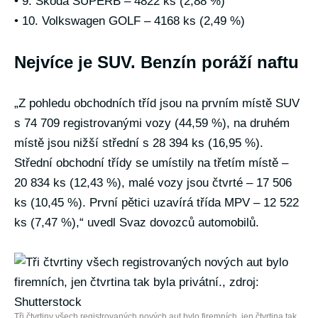
• 9. Škoda SUPERB – 4822 ks (2,88 %)
• 10. Volkswagen GOLF – 4168 ks (2,49 %)
Nejvíce je SUV. Benzín poráží naftu
„Z pohledu obchodních tříd jsou na prvním místě SUV
s 74 709 registrovanými vozy (44,59 %), na druhém
místě jsou nižší střední s 28 394 ks (16,95 %).
Střední obchodní třídy se umístily na třetím místě –
20 834 ks (12,43 %), malé vozy jsou čtvrté – 17 506
ks (10,45 %). První pětici uzavírá třída MPV – 12 522
ks (7,47 %),“ uvedl Svaz dovozců automobilů.
Tři čtvrtiny všech registrovaných nových aut bylo firemních, jen čtvrtina tak