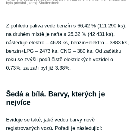
byla privátní., zdroj: Shutterstock
Z pohledu paliva vede benzín s 66,42 % (111 290 ks),
na druhém místě je nafta s 25,32 % (42 431 ks),
následuje elektro – 4628 ks, benzin+elektro – 3883 ks,
benzin+LPG – 2473 ks, CNG – 380 ks. Od začátku
roku se zvýšil podíl čistě elektrických vozidel o
0,73%, za září byl již 3,38%.
Šedá a bílá. Barvy, kterých je
nejvíce
Eviduje se také, jaké vedou barvy nově
registrovaných vozů. Pořadí je následující: