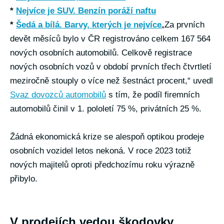
*
Nejvíce je SUV. Benzín poráží naftu
*
Šedá a bílá. Barvy, kterých je nejvíce
„Za prvních
devět měsíců bylo v ČR registrováno celkem 167 564
nových osobních automobilů. Celkově registrace
nových osobních vozů v období prvních třech čtvrtletí
meziročně stouply o více než šestnáct procent,“ uvedl
Svaz dovozců automobilů
s tím, že podíl firemních
automobilů činil v 1. pololetí 75 %, privátních 25 %.
Žádná ekonomická krize se alespoň optikou prodeje
osobních vozidel letos nekoná. V roce 2023 totiž
nových majitelů oproti předchozímu roku výrazně
přibylo.
V prodejích vedou škodovky