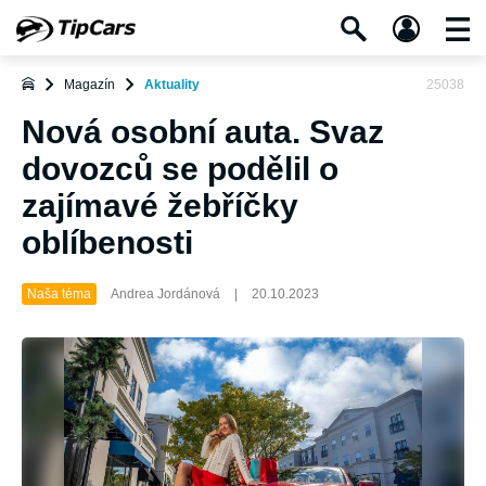
Magazín
Aktuality
25038
Nová osobní auta. Svaz
dovozců se podělil o
zajímavé žebříčky
oblíbenosti
Naša téma
Andrea Jordánová
|
20.10.2023