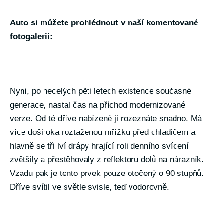
Auto si můžete prohlédnout v naší komentované
fotogalerii:
Nyní, po necelých pěti letech existence současné
generace, nastal čas na příchod modernizované
verze. Od té dříve nabízené ji rozeznáte snadno. Má
více doširoka roztaženou mřížku před chladičem a
hlavně se tři lví drápy hrající roli denního svícení
zvětšily a přestěhovaly z reflektoru dolů na nárazník.
Vzadu pak je tento prvek pouze otočený o 90 stupňů.
Dříve svítil ve světle svisle, teď vodorovně.