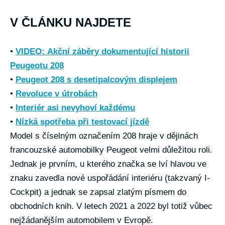
V ČLÁNKU NAJDETE
•
VIDEO: Akční záběry dokumentující historii
Peugeotu 208
•
Peugeot 208 s desetipalcovým displejem
•
Revoluce v útrobách
•
Interiér asi nevyhoví každému
•
Nízká spotřeba při testovací jízdě
Model s číselným označením 208 hraje v dějinách
francouzské automobilky Peugeot velmi důležitou roli.
Jednak je prvním, u kterého značka se lví hlavou ve
znaku zavedla nové uspořádání interiéru (takzvaný I-
Cockpit) a jednak se zapsal zlatým písmem do
obchodních knih. V letech 2021 a 2022 byl totiž vůbec
nejžádanějším automobilem v Evropě.