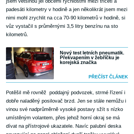
jsem většinou jel obcemi rychlostmi mezi třiceti a
padesáti kilometry v hodině a jen několikrát jsem mezi
nimi mohl zrychlit na cca 70-90 kilometrů v hodině, si
vůz vystačil s průměrnými 3,5 litry benzínu na sto
kilometrů.
Nový test letních pneumatik.
Překvapením v žebříčku je
korejská značka
PŘEČÍST ČLÁNEK
Potěšil mě rovněž poddajný podvozek, strmé řízení i
dobře naladěný posilovač brzd. Jen se stále nemůžu i
vinou své nadprůměrně vysoké postavy sžít s nízko
umístěným volantem, přes jehož horní okraj se má
dívat na přístrojové ukazatele. Navíc palubní deska