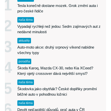
1
Tesla konečně dostane mozek. Grok změní auta i
pro české řidiče
2
naša téma
Vypadají rychleji než jedou: Sedm zajímavých aut z
nedávné minulosti
3
aktuality
Auto-moto akce: druhý srpnový víkend nabídne
všechny typy
4
poradňa
Škoda Karoq, Mazda CX-30, nebo Kia XCeed?
Který ojetý crossover dává největší smysl?
5
naša téma
Škodovka jako obytňák? České doplňky promění
běžné auto v pohodlnou ložnici
6
naša téma
Devět nejčastější důvodů, proč auta v ČR