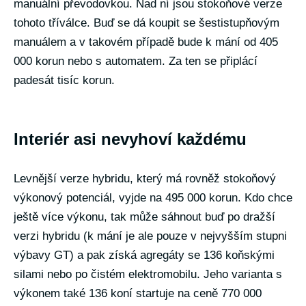
manuální převodovkou. Nad ní jsou stokoňové verze
tohoto tříválce. Buď se dá koupit se šestistupňovým
manuálem a v takovém případě bude k mání od 405
000 korun nebo s automatem. Za ten se připlácí
padesát tisíc korun.
Interiér asi nevyhoví každému
Levnější verze hybridu, který má rovněž stokoňový
výkonový potenciál, vyjde na 495 000 korun. Kdo chce
ještě více výkonu, tak může sáhnout buď po dražší
verzi hybridu (k mání je ale pouze v nejvyšším stupni
výbavy GT) a pak získá agregáty se 136 koňskými
silami nebo po čistém elektromobilu. Jeho varianta s
výkonem také 136 koní startuje na ceně 770 000