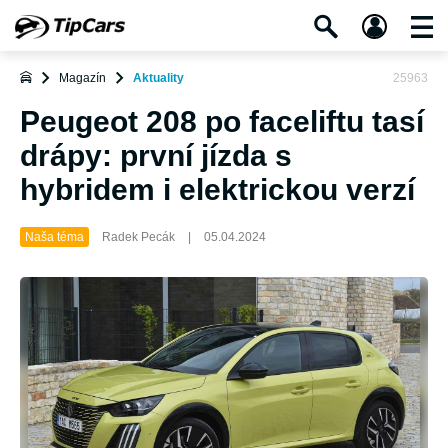
Magazín
Aktuality
25963
Peugeot 208 po faceliftu tasí
drápy: první jízda s
hybridem i elektrickou verzí
Naša téma
Radek Pecák
|
05.04.2024