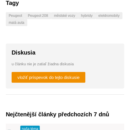
Tagy
Peugeot
Peugeot 208
městské vozy
hybridy
elektromobily
malá auta
Diskusia
u článku nie je zatiaľ žiadna diskusia
vložiť príspevok do tejto diskusie
Nejčtenější články předchozích 7 dnů
naša téma