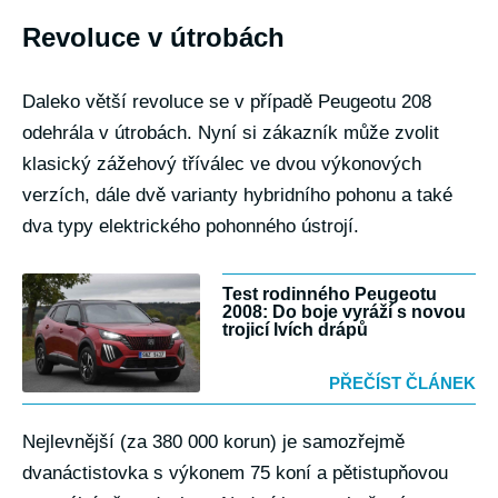
Revoluce v útrobách
Daleko větší revoluce se v případě Peugeotu 208
odehrála v útrobách. Nyní si zákazník může zvolit
klasický zážehový tříválec ve dvou výkonových
verzích, dále dvě varianty hybridního pohonu a také
dva typy elektrického pohonného ústrojí.
Test rodinného Peugeotu
2008: Do boje vyráží s novou
trojicí lvích drápů
PŘEČÍST ČLÁNEK
Nejlevnější (za 380 000 korun) je samozřejmě
dvanáctistovka s výkonem 75 koní a pětistupňovou