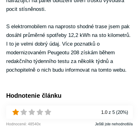
navazující na panel obložení dveří trošku vyvolává
pocit stísněnosti.
S elektromobilem na naprosto shodné trase jsem pak
dosáhl průměrné spotřeby 12,2 kWh na sto kilometrů.
I to je velmi dobrý údaj. Více poznatků o
modernizovaném Peugeotu 208 získám během
redakčního týdenního testu za několik týdnů a
pochopitelně o nich budu informovat na tomto webu.
Hodnotenie článku
1.0
z 5 (
20%
)
Hodnocené:
48540
x
Ještě jste nehodnotil/a