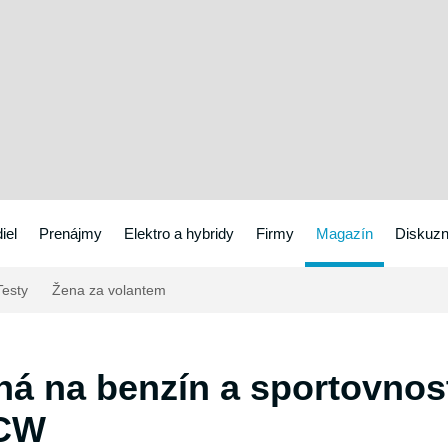
iel
Prenájmy
Elektro a hybridy
Firmy
Magazín
Diskuzn
esty
Žena za volantem
á na benzín a sportovnost
JCW