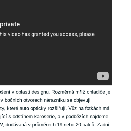
šení v oblasti designu. Rozměrná mříž chladiče je
 bočních otvorech nárazníku se objevují
šty, které auto opticky rozšiřují. Vůz na fotkách má
ující s odstínem karoserie, a v podbězích najdeme
CW, dodávaná v průměrech 19 nebo 20 palců. Zadní