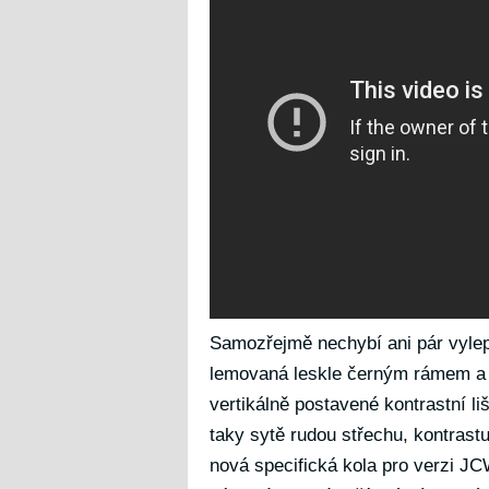
Samozřejmě nechybí ani pár vylep
lemovaná leskle černým rámem a v
vertikálně postavené kontrastní li
taky sytě rudou střechu, kontrast
nová specifická kola pro verzi J