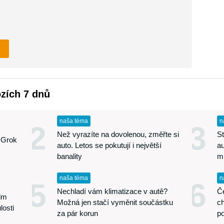
ozích 7 dnů
naša téma
n
2
3
Než vyrazíte na dovolenou, změřte si
St
 Grok
auto. Letos se pokutují i největší
au
banality
m
naša téma
n
5
6
Nechladí vám klimatizace v autě?
Če
edm
Možná jen stačí vyměnit součástku
ch
losti
za pár korun
p