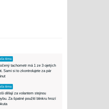
aša téma
očený tachometr má 1 ze 3 ojetých
t. Sami si to zkontrolujete za pár
inut
aša téma
ši dělají za volantem stejnou
ybu. Za špatné použití blinkru hrozí
okuta