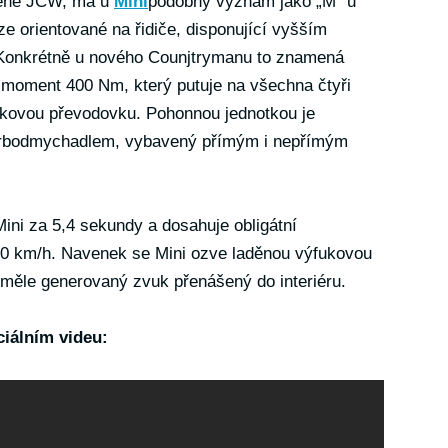
ceně JCW, má u
Mini
podobný význam jako „M“ u
e orientované na řidiče, disponující vyšším
 Konkrétně u nového Counjtrymanu to znamená
 moment 400 Nm, který putuje na všechna čtyři
jkovou převodovku. Pohonnou jednotkou je
turbodmychadlem, vybavený přímým i nepřímým
Mini za 5,4 sekundy a dosahuje obligátní
50 km/h. Navenek se Mini ozve laděnou výfukovou
uměle generovaný zvuk přenášený do interiéru.
ciálním videu: