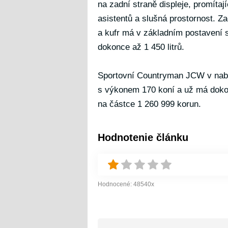
na zadní straně displeje, promítají
asistentů a slušná prostornost. Z
a kufr má v základním postavení s
dokonce až 1 450 litrů.
Sportovní Countryman JCW v nabíd
s výkonem 170 koní a už má dokon
na částce 1 260 999 korun.
Hodnotenie článku
Hodnocené:
48540
x