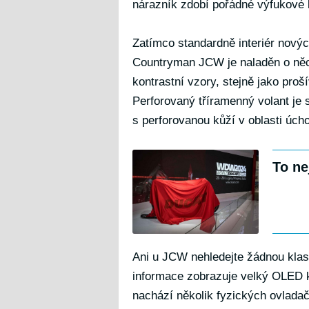
nárazník zdobí pořádné výfukové
Zatímco standardně interiér novýc
Countryman JCW je naladěn o něc
kontrastní vzory, stejně jako pro
Perforovaný tříramenný volant je 
s perforovanou kůží v oblasti úch
To ne
Ani u JCW nehledejte žádnou klas
informace zobrazuje velký OLED k
nachází několik fyzických ovladačů