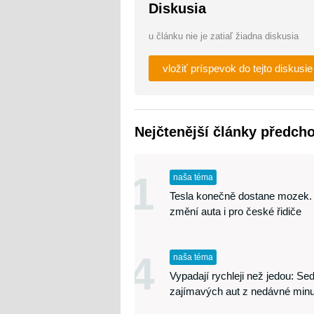
Diskusia
u článku nie je zatiaľ žiadna diskusia
vložiť príspevok do tejto diskusie
Nejčtenější články předch
1
naša téma
Tesla konečně dostane mozek.
změní auta i pro české řidiče
4
naša téma
Vypadají rychleji než jedou: S
zajímavých aut z nedávné minu