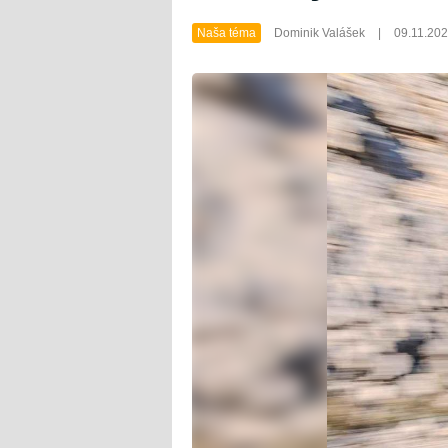
Naša téma
Dominik Valášek
|
09.11.20