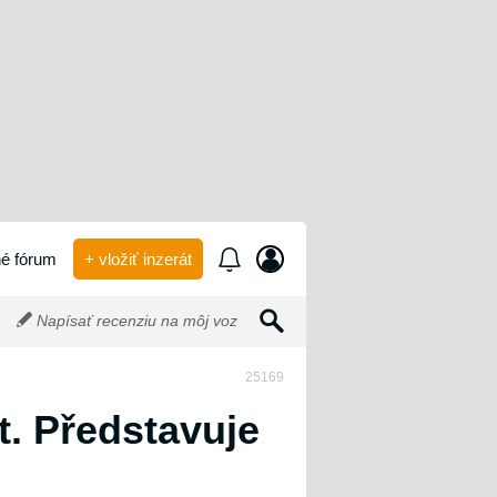
é fórum
+ vložiť inzerát
Napísať recenziu na môj voz
25169
. Představuje