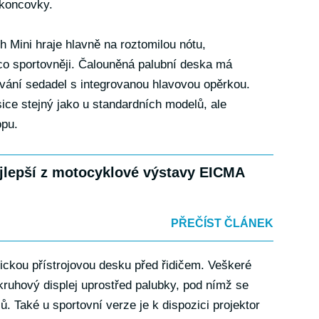
 koncovky.
h Mini hraje hlavně na roztomilou nótu,
o sportovněji. Čalouněná palubní deska má
šívání sedadel s integrovanou hlavovou opěrkou.
sice stejný jako u standardních modelů, ale
opu.
jlepší z motocyklové výstavy EICMA
PŘEČÍST ČLÁNEK
ickou přístrojovou desku před řidičem. Veškeré
ruhový displej uprostřed palubky, pod nímž se
. Také u sportovní verze je k dispozici projektor