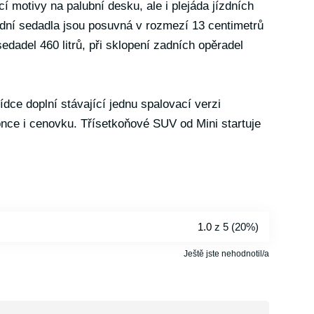
cí motivy na palubní desku, ale i plejáda jízdních
adní sedadla jsou posuvná v rozmezí 13 centimetrů
edadel 460 litrů, při sklopení zadních opěradel
ce doplní stávající jednu spalovací verzi
ce i cenovku. Třísetkoňové SUV od Mini startuje
1.0
z 5 (
20%
)
Ještě jste nehodnotil/a