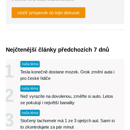
vložiť príspevok do tejto diskusie
Nejčtenější články předchozích 7 dnů
1
naša téma
Tesla konečně dostane mozek. Grok změní auta i
pro české řidiče
2
naša téma
Než vyrazíte na dovolenou, změřte si auto. Letos
se pokutují i největší banality
3
naša téma
Stočený tachometr má 1 ze 3 ojetých aut. Sami si
to zkontrolujete za pár minut