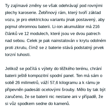
Ty zajímavé změny se však odehrávají pod rovnými
plechy karoserie. Žebřinový rám, který tvoří základ
vozu, je pro elektrickou variantu jinak postavený, aby
pojmul ohromnou baterii. Li-ion akumulátor má 216
článků ve 12 modulech, které jsou ve dvou patrech
nad sebou. Celek je pak nainstalován v krytu odolném
proti zkrutu, čímž se z baterie stává podstatný prvek
torzní tuhosti.
Jelikož se počítá s výlety do těžkého terénu, chrání
baterii ještě kompozitní spodní panel. Ten má sám o
sobě 26 milimetrů, váží 57,6 kilogramu a k rámu je
připevněn padesáti ocelovými šrouby. Mělo by tak být
zaručeno, že se baterii nic nestane ani v případě, že
si vůz spodkem sedne do kamenů.