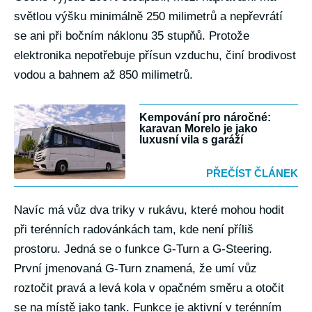
světlou výšku minimálně 250 milimetrů a nepřevrátí
se ani při bočním náklonu 35 stupňů. Protože
elektronika nepotřebuje přísun vzduchu, činí brodivost
vodou a bahnem až 850 milimetrů.
Kempování pro náročné:
karavan Morelo je jako
luxusní vila s garáží
PŘEČÍST ČLÁNEK
Navíc má vůz dva triky v rukávu, které mohou hodit
při terénních radovánkách tam, kde není příliš
prostoru. Jedná se o funkce G-Turn a G-Steering.
První jmenovaná G-Turn znamená, že umí vůz
roztočit pravá a levá kola v opačném směru a otočit
se na místě jako tank. Funkce je aktivní v terénním