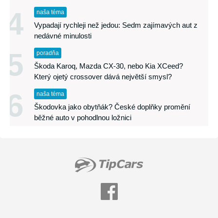
4
naša téma
Vypadají rychleji než jedou: Sedm zajímavých aut z
nedávné minulosti
5
poradňa
Škoda Karoq, Mazda CX-30, nebo Kia XCeed?
Který ojetý crossover dává největší smysl?
6
naša téma
Škodovka jako obytňák? České doplňky promění
běžné auto v pohodlnou ložnici