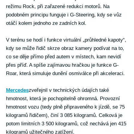
režimu Rock, při zařazené redukci motorů. Na
podobném principu funguje i G-Steering, kdy se vůz
otáčí kolem jednoho ze zadních kol.
V terénu se hodí i funkce virtuální „průhledné kapoty“,
kdy se může řidič skrze obraz kamery podívat na to,
co se děje přímo před autem v místech, kam nevidí
přes příď. A spíše zajímavou hračkou je funkce G-
Roar, která simuluje dunění osmiválce při akceleraci.
Mercedes
zveřejnil v technických údajích také
hmotnost, která je pochopitelně ohromná. Provozní
hmotnost vozu (tedy plně připraveného k jízdě, se 75
kilogramů řidičem), činí 3 085 kilogramů. Celková je
potom limitních 3 500 kilogramů, což nechává jen 415
kilogramů užitečného zatížení.