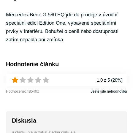
Mercedes-Benz G 580 EQ jde do prodeje v úvodní
speciální edici Edition One, vybavené speciálními
prvky v interiéru. Bohužel o ceně nebo dostupnosti
zatím nepadla ani zmínka.
Hodnotenie článku
1.0
z 5 (
20%
)
Hodnocené:
48540
x
Ještě jste nehodnotil/a
Diskusia
u článku nie je zatiaľ žiadna diskusia