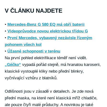
V ČLÁNKU NAJDETE
•
Mercedes-Benz G 580 EQ má obří baterii
•
Videoprůvodce novou elektrickou třídou G
•
První Mercedes, vybavený nezávisle řízeným
pohonem všech kol
•
Úžasné schopnosti v terénu
Na první pohled elektrifikace téměř není vidět.
„Géčko“
vypadá pořád stejně, má hranatou karoserii,
klasické vystouplé kliky nebo přední blinkry,
vyčnívající vzhůru z blatníků.
Odlišnosti jsou v zásadě v detailech. Je zde nová
přední maska, na které není klasická mříž chladiče,
ale pouze čtyři malé průduchy. A novinkou je také