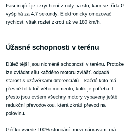
Fascinující je i zrychlení z nuly na sto, kam se třída G
vyšplhá za 4,7 sekundy. Elektronický omezovač
rychlosti však rozlet zkrotí už ve 180 km/h.
Úžasné schopnosti v terénu
Důležitější jsou nicméně schopnosti v terénu. Protože
lze ovládat sílu každého motoru zvlášť, odpadá
starost s uzávěrkami diferenciálů – každé kolo má
přesně tolik točivého momentu, kolik je potřeba. I
přesto jsou ovšem všechny motory vybaveny ještě
redukční převodovkou, která zkrátí převod na
polovinu.
Géčko vyjede 100% stoupání, mezi nápravami má