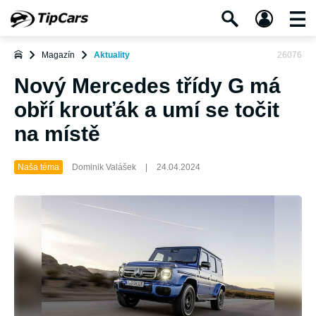
Magazín
Aktuality
26076
Nový Mercedes třídy G má
obří krouťák a umí se točit
na místě
Naša téma
Dominik Valášek
|
24.04.2024