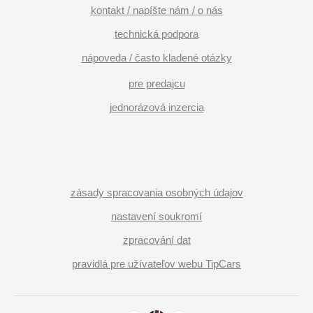
kontakt / napíšte nám / o nás
technická podpora
nápoveda / často kladené otázky
pre predajcu
jednorázová inzercia
zásady spracovania osobných údajov
nastavení soukromí
zpracování dat
pravidlá pre užívateľov webu TipCars