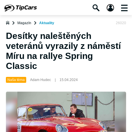
Magazín
Aktuality
26020
Desítky naleštěných
veteránů vyrazily z náměstí
Míru na rallye Spring
Classic
Naša téma
Adam Hudec
|
15.04.2024