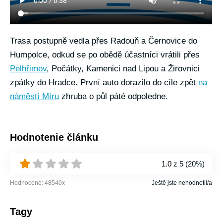
Trasa postupně vedla přes Radouň a Černovice do
Humpolce, odkud se po obědě účastníci vrátili přes
Pelhřimov
, Počátky, Kamenici nad Lipou a Žirovnici
zpátky do Hradce. První auto dorazilo do cíle zpět
na
náměstí Míru
zhruba o půl páté odpoledne.
Hodnotenie článku
1.0
z 5 (
20%
)
Hodnocené:
48540
x
Ještě jste nehodnotil/a
Tagy