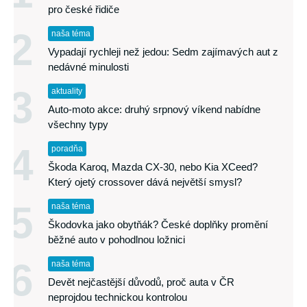
pro české řidiče
2
naša téma
Vypadají rychleji než jedou: Sedm zajímavých aut z
nedávné minulosti
3
aktuality
Auto-moto akce: druhý srpnový víkend nabídne
všechny typy
4
poradňa
Škoda Karoq, Mazda CX-30, nebo Kia XCeed?
Který ojetý crossover dává největší smysl?
5
naša téma
Škodovka jako obytňák? České doplňky promění
běžné auto v pohodlnou ložnici
6
naša téma
Devět nejčastější důvodů, proč auta v ČR
neprojdou technickou kontrolou