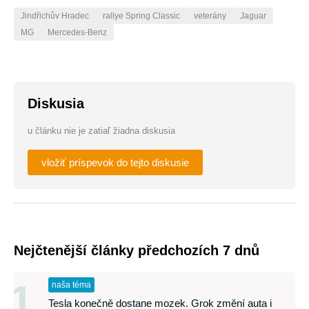
Jindřichův Hradec
rallye Spring Classic
veterány
Jaguar
MG
Mercedes-Benz
Diskusia
u článku nie je zatiaľ žiadna diskusia
vložiť príspevok do tejto diskusie
Nejčtenější články předchozích 7 dnů
1
naša téma
Tesla konečně dostane mozek. Grok změní auta i