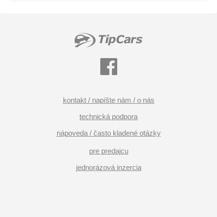
kontakt / napíšte nám / o nás
technická podpora
nápoveda / často kladené otázky
pre predajcu
jednorázová inzercia