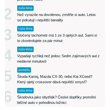
2
naša téma
Než vyrazíte na dovolenou, změřte si auto. Letos
se pokutují i největší banality
3
naša téma
Stočený tachometr má 1 ze 3 ojetých aut. Sami si
to zkontrolujete za pár minut
4
naša téma
Vypadají rychleji než jedou: Sedm zajímavých aut z
nedávné minulosti
5
poradňa
Škoda Karoq, Mazda CX-30, nebo Kia XCeed?
Který ojetý crossover dává největší smysl?
6
naša téma
Škodovka jako obytňák? České doplňky promění
běžné auto v pohodlnou ložnici