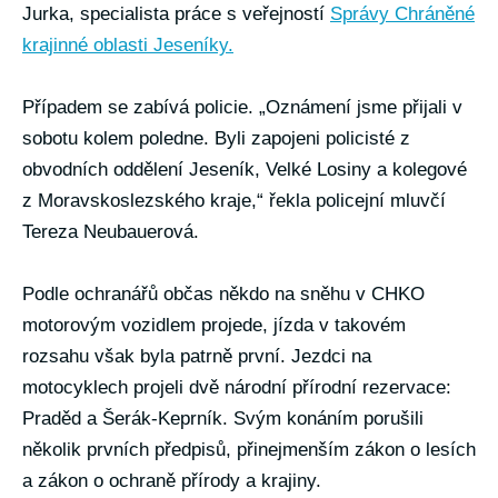
Jurka, specialista práce s veřejností
Správy Chráněné
krajinné oblasti Jeseníky.
Případem se zabívá policie. „Oznámení jsme přijali v
sobotu kolem poledne. Byli zapojeni policisté z
obvodních oddělení Jeseník, Velké Losiny a kolegové
z Moravskoslezského kraje,“ řekla policejní mluvčí
Tereza Neubauerová.
Podle ochranářů občas někdo na sněhu v CHKO
motorovým vozidlem projede, jízda v takovém
rozsahu však byla patrně první. Jezdci na
motocyklech projeli dvě národní přírodní rezervace:
Praděd a Šerák-Keprník. Svým konáním porušili
několik prvních předpisů, přinejmenším zákon o lesích
a zákon o ochraně přírody a krajiny.