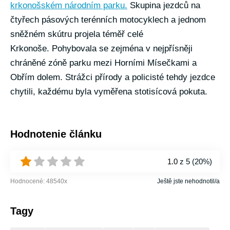
krkonošském národním parku.
Skupina jezdců na
čtyřech pásových terénních motocyklech a jednom
sněžném skútru projela téměř celé
Krkonoše. Pohybovala se zejména v nejpřísněji
chráněné zóně parku mezi Horními Mísečkami a
Obřím dolem. Strážci přírody a policisté tehdy jezdce
chytili, každému byla vyměřena stotisícová pokuta.
Hodnotenie článku
1.0
z 5 (
20%
)
Hodnocené:
48540
x
Ještě jste nehodnotil/a
Tagy