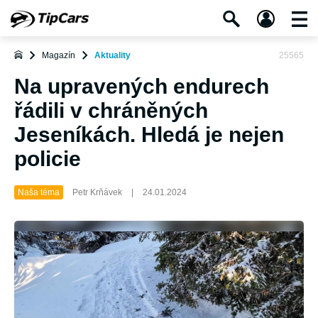
Magazín
Aktuality
25565
Na upravených endurech
řádili v chráněných
Jeseníkách. Hledá je nejen
policie
Naša téma
Petr Krňávek
|
24.01.2024