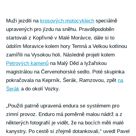
Muži jezdili na
krosových motocyklech
speciálně
upravených pro jízdu na sněhu. Pravděpodoběn
startovali z Kopřivné v Malé Morávce, dále si to
údolím Moravice kolem hory Temná a Velkou kotlinou
zamířili na Vysokou holi. Následně projeli kolem
Petrových kamenů
na Malý Děd a lyžařskou
magistrálou na Červenohorské sedlo. Poté skupinka
pokračovala na Keprník, Šerák, Ramzovou, zpět
na
Šerák
a do okolí Vozky.
„Použili patrně upravená endura se systémem pro
zimní provoz. Enduro má poměrně malou nádrž a z
některých fotografií je vidět, že na bocích měli malé
kanystry. Po cestě si zřejmě dotankovali,“ uvedl Pavel