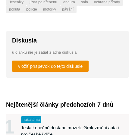
Jeseníky
jízda po hřebenu
enduro
sníh
ochrana přírody
pokuta
policie
motorky
pátrání
Diskusia
u článku nie je zatiaľ žiadna diskusia
vložiť príspevok do tejto diskusie
Nejčtenější články předchozích 7 dnů
1
naša téma
Tesla konečně dostane mozek. Grok změní auta i
pro české řidiče