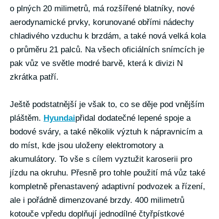
o plných 20 milimetrů, má rozšířené blatníky, nové
aerodynamické prvky, korunované obřími nádechy
chladivého vzduchu k brzdám, a také nová velká kola
o průměru 21 palců. Na všech oficiálních snímcích je
pak vůz ve světle modré barvě, která k divizi N
zkrátka patří.
Ještě podstatnější je však to, co se děje pod vnějším
pláštěm.
Hyundai
přidal dodatečné lepené spoje a
bodové sváry, a také několik výztuh k nápravnicím a
do míst, kde jsou uloženy elektromotory a
akumulátory. To vše s cílem vyztužit karoserii pro
jízdu na okruhu. Přesně pro tohle použití má vůz také
kompletně přenastavený adaptivní podvozek a řízení,
ale i pořádně dimenzované brzdy. 400 milimetrů
kotouče vpředu doplňují jednodílné čtyřpístkové