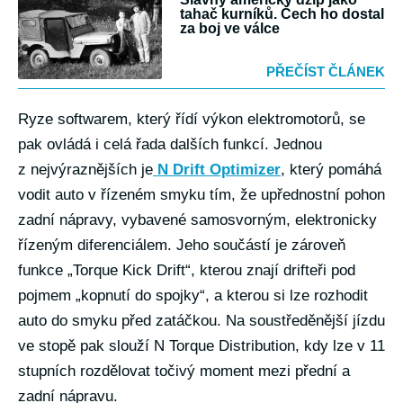
tahač kurníků. Čech ho dostal
za boj ve válce
PŘEČÍST ČLÁNEK
Ryze softwarem, který řídí výkon elektromotorů, se
pak ovládá i celá řada dalších funkcí. Jednou
z nejvýraznějších je
N Drift Optimizer
, který pomáhá
vodit auto v řízeném smyku tím, že upřednostní pohon
zadní nápravy, vybavené samosvorným, elektronicky
řízeným diferenciálem. Jeho součástí je zároveň
funkce „Torque Kick Drift“, kterou znají drifteři pod
pojmem „kopnutí do spojky“, a kterou si lze rozhodit
auto do smyku před zatáčkou. Na soustředěnější jízdu
ve stopě pak slouží N Torque Distribution, kdy lze v 11
stupních rozdělovat točivý moment mezi přední a
zadní nápravu.