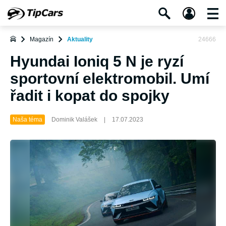
Magazín
Aktuality
24666
Hyundai Ioniq 5 N je ryzí
sportovní elektromobil. Umí
řadit i kopat do spojky
Naša téma
Dominik Valášek
|
17.07.2023