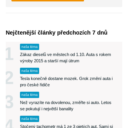
Nejčtenější články předchozích 7 dnů
1
naša téma
Zákaz dieselů ve městech od 1.10. Auta s rokem
výroby 2015 a starší mají útrum
2
naša téma
Tesla konečně dostane mozek. Grok změní auta i
pro české řidiče
3
naša téma
Než vyrazíte na dovolenou, změřte si auto. Letos
se pokutují i největší banality
4
naša téma
Stočený tachometr má 1 ze 3 ojetých aut. Sami si