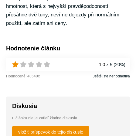
hmotnost, která s nejvyšší pravděpodobností
přesáhne dvě tuny, nevíme dojezdy při normálním
použití, ale zatím ani ceny.
Hodnotenie článku
1.0
z 5 (
20%
)
Hodnocené:
48540
x
Ještě jste nehodnotil/a
Diskusia
u článku nie je zatiaľ žiadna diskusia
vložiť príspevok do tejto diskusie