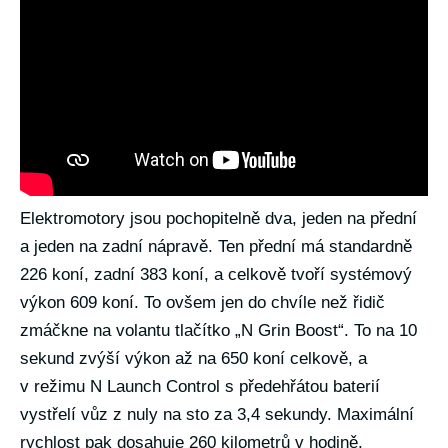
Elektromotory jsou pochopitelně dva, jeden na přední
a jeden na zadní nápravě. Ten přední má standardně
226 koní, zadní 383 koní, a celkově tvoří systémový
výkon 609 koní. To ovšem jen do chvíle než řidič
zmáčkne na volantu tlačítko „N Grin Boost“. To na 10
sekund zvýší výkon až na 650 koní celkově, a
v režimu N Launch Control s předehřátou baterií
vystřelí vůz z nuly na sto za 3,4 sekundy. Maximální
rychlost pak dosahuje 260 kilometrů v hodině.