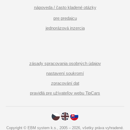
nápoveda / často kladené otázky
pre predajcu
jednorázová inzercia
zásady spracovania osobných údajov
nastavení soukromí
zpracování dat
pravidlá pre užívateľov webu TipCars
Copyright © EBM system k.s., 2005 – 2026, všetky práva vyhradené.