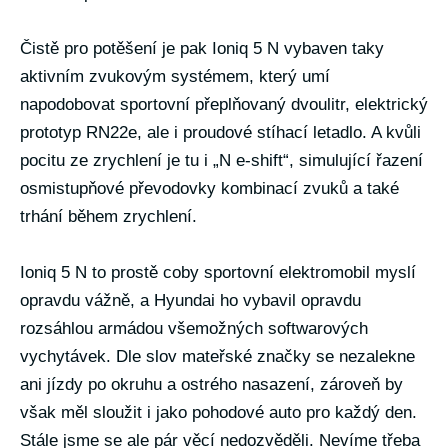
Čistě pro potěšení je pak Ioniq 5 N vybaven taky
aktivním zvukovým systémem, který umí
napodobovat sportovní přeplňovaný dvoulitr, elektrický
prototyp RN22e, ale i proudové stíhací letadlo. A kvůli
pocitu ze zrychlení je tu i „N e-shift“, simulující řazení
osmistupňové převodovky kombinací zvuků a také
trhání během zrychlení.
Ioniq 5 N to prostě coby sportovní elektromobil myslí
opravdu vážně, a Hyundai ho vybavil opravdu
rozsáhlou armádou všemožných softwarových
vychytávek. Dle slov mateřské značky se nezalekne
ani jízdy po okruhu a ostrého nasazení, zároveň by
však měl sloužit i jako pohodové auto pro každý den.
Stále jsme se ale pár věcí nedozvěděli. Nevíme třeba