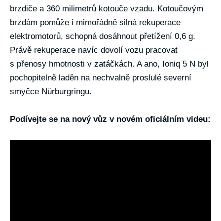
brzdiče a 360 milimetrů kotouče vzadu. Kotoučovým
brzdám pomůže i mimořádně silná rekuperace
elektromotorů, schopná dosáhnout přetížení 0,6 g.
Právě rekuperace navíc dovolí vozu pracovat
s přenosy hmotnosti v zatáčkách. A ano, Ioniq 5 N byl
pochopitelně laděn na nechvalně proslulé severní
smyčce Nürburgringu.
Podívejte se na nový vůz v novém oficiálním videu: