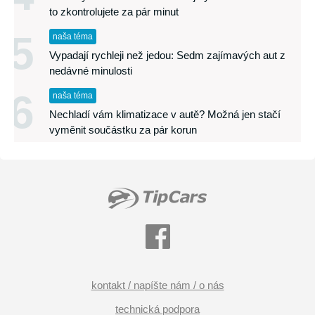
to zkontrolujete za pár minut
5
naša téma
Vypadají rychleji než jedou: Sedm zajímavých aut z
nedávné minulosti
6
naša téma
Nechladí vám klimatizace v autě? Možná jen stačí
vyměnit součástku za pár korun
kontakt / napíšte nám / o nás
technická podpora