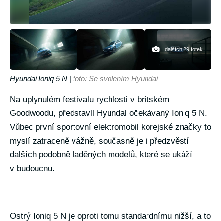
dalších 29 fotek
Hyundai Ioniq 5 N
|
foto: Se svolením Hyundai
Na uplynulém festivalu rychlosti v britském
Goodwoodu, představil Hyundai očekávaný Ioniq 5 N.
Vůbec první sportovní elektromobil korejské značky to
myslí zatraceně vážně, současně je i předzvěstí
dalších podobně laděných modelů, které se ukáží
v budoucnu.
Ostrý Ioniq 5 N je oproti tomu standardnímu nižší, a to