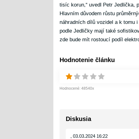
tisíc korun,“ uvedl Petr Jedlička,
Hlavním důvodem růstu průměrnýc
náhradních dílů vozidel a k tomu i
podle Jedličky mají také sofistiko
zde bude mít rostoucí podíl elektr
Hodnotenie článku
Hodnocené:
48540
x
Diskusia
, 03.03.2024 16:22