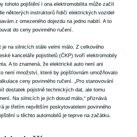
y tohoto pojištění i ona elektromobilita může začít
e některých instruktorů řidiči elektrických vozidel
 obavám z omezeného dojezdu na jedno nabití. A to
ouvat do ceny povinného ručení.
t je na silnicích stále velmi málo. Z celkového
eské kanceláře pojistitelů (ČKP) tvoří elektromobily
ta. A to znamená, že elektrické auto není ani
A to není množství, které by pojišťovnám umožňovalo
kalkulace ceny povinného ručení. „Pro stanovování
mít dostatek pojistně technických dat, ale tomu
není. Na silnicích je jich dosud málo,“ přiznává
á je třetím největším poskytovatelem povinného
pojištění u těchto automobilů je teprve na začátku.