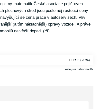
 pojistný matematik České asociace pojišťoven.
h plechových škod jsou podle něj rostoucí ceny
 navyšující se cena práce v autoservisech. Vliv
vanější (a tím nákladnější) opravy vozidel. A právě
omobilů největší dopad. (rš)
1.0
z 5 (
20%
)
Ještě jste nehodnotil/a