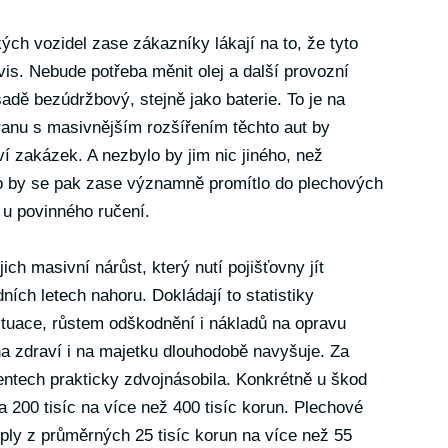
ých vozidel zase zákazníky lákají na to, že tyto
vis. Nebude potřeba měnit olej a další provozní
sadě bezúdržbový, stejně jako baterie. To je na
ranu s masivnějším rozšířením těchto aut by
í zakázek. A nezbylo by jim nic jiného, než
o by se pak zase významně promítlo do plechových
 u povinného ručení.
ich masivní nárůst, který nutí pojišťovny jít
ích letech nahoru. Dokládají to statistiky
ituace, růstem odškodnění i nákladů na opravu
a zdraví i na majetku dlouhodobě navyšuje. Za
entech prakticky zdvojnásobila. Konkrétně u škod
a 200 tisíc na více než 400 tisíc korun. Plechové
ply z průměrných 25 tisíc korun na více než 55