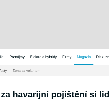
iel
Prenájmy
Elektro a hybridy
Firmy
Magazín
Diskuzn
esty
Žena za volantem
a havarijní pojištění si lid