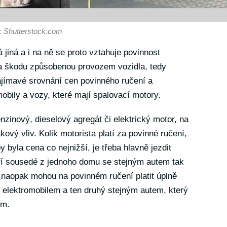
o: Shutterstock.com
 jiná a i na ně se proto vztahuje povinnost
za škodu způsobenou provozem vozidla, tedy
ajímavé srovnání cen povinného ručení a
mobily a vozy, které mají spalovací motory.
enzinový, dieselový agregát či elektrický motor, na
ový vliv. Kolik motorista platí za povinné ručení,
by byla cena co nejnižší, je třeba hlavně jezdit
aří sousedé z jednoho domu se stejným autem tak
A naopak mohou na povinném ručení platit úplně
dí elektromobilem a ten druhý stejným autem, který
em.