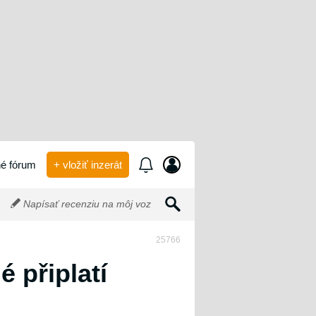
é fórum
+ vložiť inzerát
Napísať recenziu na môj voz
25766
é připlatí