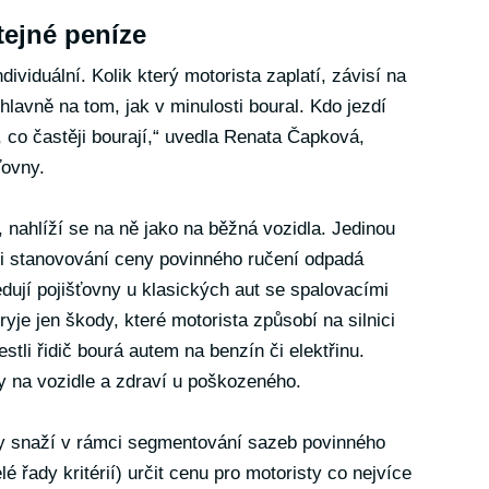
tejné peníze
ividuální. Kolik který motorista zaplatí, závisí na
a hlavně na tom, jak v minulosti boural. Kdo jezdí
, co častěji bourají,“ uvedla Renata Čapková,
ťovny.
, nahlíží se na ně jako na běžná vozidla. Jedinou
 při stanovování ceny povinného ručení odpadá
dují pojišťovny u klasických aut se spalovacími
ryje jen škody, které motorista způsobí na silnici
estli řidič bourá autem na benzín či elektřinu.
dy na vozidle a zdraví u poškozeného.
ny snaží v rámci segmentování sazeb povinného
é řady kritérií) určit cenu pro motoristy co nejvíce