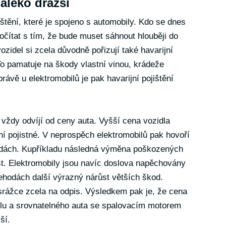
daleko dražší
ištění, které je spojeno s automobily. Kdo se dnes
očítat s tím, že bude muset sáhnout hlouběji do
ozidel si zcela důvodně pořizují také havarijní
. To pamatuje na škody vlastní vinou, krádeže
právě u elektromobilů je pak havarijní pojištění
ž vždy odvíjí od ceny auta. Vyšší cena vozidla
ní pojistné. V neprospěch elektromobilů pak hovoří
hodách. Kupříkladu následná výměna poškozených
ost. Elektromobily jsou navíc doslova napěchovány
ehodách další výrazný nárůst větších škod.
srážce zcela na odpis. Výsledkem pak je, že cena
bilu a srovnatelného auta se spalovacím motorem
ší.