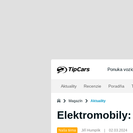
Ponuka vozid
Aktuality
Recenzie
Poradňa
T
Magazín
Aktuality
Elektromobily: z
Naša téma
Jiří Humplík
|
02.03.2024