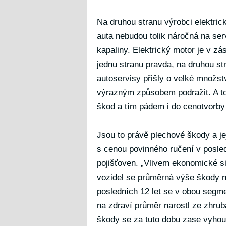
Na druhou stranu výrobci elektrick
auta nebudou tolik náročná na ser
kapaliny. Elektrický motor je v zá
jednu stranu pravda, na druhou st
autoservisy přišly o velké množstv
výrazným způsobem podražit. A t
škod a tím pádem i do cenotvorby
Jsou to právě plechové škody a jej
s cenou povinného ručení v posledn
pojišťoven. „Vlivem ekonomické s
vozidel se průměrná výše škody n
posledních 12 let se v obou segm
na zdraví průměr narostl ze zhrub
škody se za tuto dobu zase vyhou