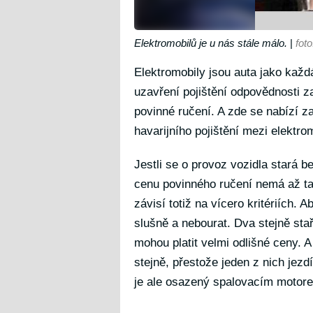
Elektromobilů je u nás stále málo.
|
fot
Elektromobily jsou auta jako každá
uzavření pojištění odpovědnosti 
povinné ručení. A zde se nabízí z
havarijního pojištění mezi elektro
Jestli se o provoz vozidla stará b
cenu povinného ručení nemá až tak
závisí totiž na vícero kritériích. A
slušně a nebourat. Dva stejně st
mohou platit velmi odlišné ceny. 
stejně, přestože jeden z nich jez
je ale osazený spalovacím motor