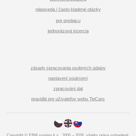
nápoveda / často kladené otázky
pre predajcu
jednorázová inzercia
zásady spracovania osobných údajov
nastavení soukromí
zpracování dat
pravidlá pre užívateľov webu TipCars
Copyright © EBM system k.s., 2005 – 2026, všetky práva vyhradené.