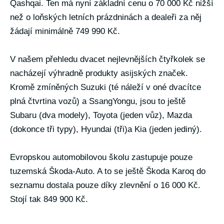
Qashqai. Ten má nyní základní cenu o 70 000 Kč nižší
než o loňských letních prázdninách a dealeři za něj
žádají minimálně 749 990 Kč.
V našem přehledu dvacet nejlevnějších čtyřkolek se
nacházejí výhradně produkty asijských značek.
Kromě zmíněných Suzuki (té náleží v oné dvacítce
plná čtvrtina vozů) a SsangYongu, jsou to ještě
Subaru (dva modely), Toyota (jeden vůz), Mazda
(dokonce tři typy), Hyundai (tři)a Kia (jeden jediný).
Evropskou automobilovou školu zastupuje pouze
tuzemská Škoda-Auto. A to se ještě Škoda Karoq do
seznamu dostala pouze díky zlevnění o 16 000 Kč.
Stojí tak 849 900 Kč.