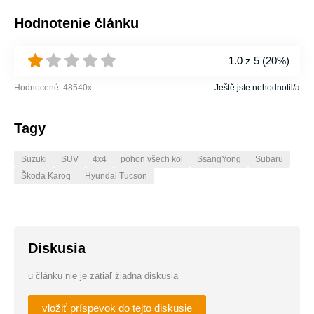
Hodnotenie článku
1.0
z 5 (
20%
)
Hodnocené:
48540
x
Ještě jste nehodnotil/a
Tagy
Suzuki
SUV
4x4
pohon všech kol
SsangYong
Subaru
Škoda Karoq
Hyundai Tucson
Diskusia
u článku nie je zatiaľ žiadna diskusia
vložiť príspevok do tejto diskusie