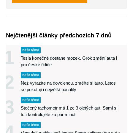
Nejčtenější články předchozích 7 dnů
1
naša téma
Tesla konečně dostane mozek. Grok změní auta i
pro české řidiče
2
naša téma
Než vyrazíte na dovolenou, změřte si auto. Letos
se pokutují i největší banality
3
naša téma
Stočený tachometr má 1 ze 3 ojetých aut. Sami si
to zkontrolujete za pár minut
4
naša téma
Vypadají rychleji než jedou: Sedm zajímavých aut z