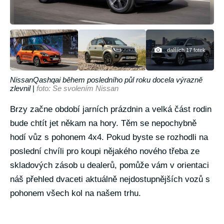
dalších 17 fotek
NissanQashqai během posledního půl roku docela výrazně
zlevnil
|
foto: Se svolením Nissan
Brzy začne období jarních prázdnin a velká část rodin
bude chtít jet někam na hory. Těm se nepochybně
hodí vůz s pohonem 4x4. Pokud byste se rozhodli na
poslední chvíli pro koupi nějakého nového třeba ze
skladových zásob u dealerů, pomůže vám v orientaci
náš přehled dvaceti aktuálně nejdostupnějších vozů s
pohonem všech kol na našem trhu.