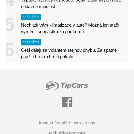
nedávné minulosti
5
naša téma
Nechladí vám klimatizace v autě? Možná jen stačí
vyměnit součástku za pár korun
6
naša téma
Češi dělají za volantem stejnou chybu. Za špatné
použití blinkru hrozí pokuta
kontakt / napíšte nám / o nás
technická podpora