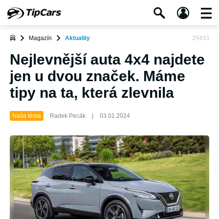
Magazín
Aktuality
25433
Nejlevnější auta 4x4 najdete
jen u dvou značek. Máme
tipy na ta, která zlevnila
Naša téma
Radek Pecák
|
03.01.2024