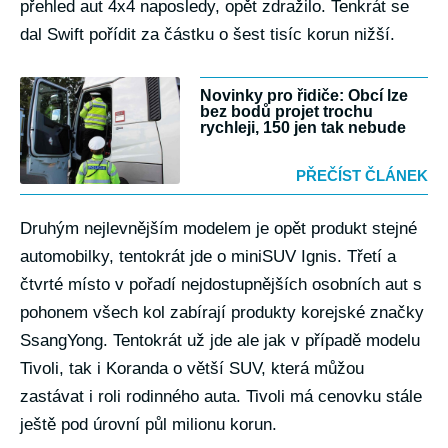
přehled aut 4x4 naposledy, opět zdražilo. Tenkrát se
dal Swift pořídit za částku o šest tisíc korun nižší.
Novinky pro řidiče: Obcí lze
bez bodů projet trochu
rychleji, 150 jen tak nebude
PŘEČÍST ČLÁNEK
Druhým nejlevnějším modelem je opět produkt stejné
automobilky, tentokrát jde o miniSUV Ignis. Třetí a
čtvrté místo v pořadí nejdostupnějších osobních aut s
pohonem všech kol zabírají produkty korejské značky
SsangYong. Tentokrát už jde ale jak v případě modelu
Tivoli, tak i Koranda o větší SUV, která můžou
zastávat i roli rodinného auta. Tivoli má cenovku stále
ještě pod úrovní půl milionu korun.