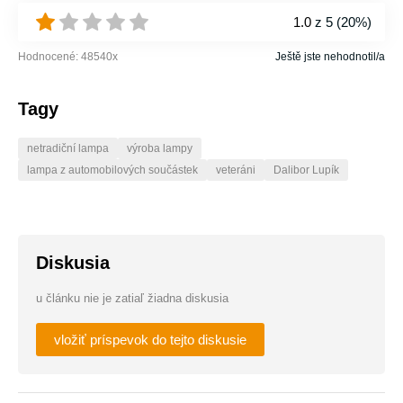
1.0
z 5 (
20%
)
Hodnocené:
48540
x
Ještě jste nehodnotil/a
Tagy
netradiční lampa
výroba lampy
lampa z automobilových součástek
veteráni
Dalibor Lupík
Diskusia
u článku nie je zatiaľ žiadna diskusia
vložiť príspevok do tejto diskusie