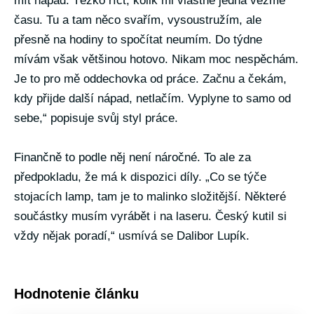
mít nápad. Těžko říct, kolik mi vlastně jedna vezme
času. Tu a tam něco svařím, vysoustružím, ale
přesně na hodiny to spočítat neumím. Do týdne
mívám však většinou hotovo. Nikam moc nespěchám.
Je to pro mě oddechovka od práce. Začnu a čekám,
kdy přijde další nápad, netlačím. Vyplyne to samo od
sebe,“ popisuje svůj styl práce.
Finančně to podle něj není náročné. To ale za
předpokladu, že má k dispozici díly. „Co se týče
stojacích lamp, tam je to malinko složitější. Některé
součástky musím vyrábět i na laseru. Český kutil si
vždy nějak poradí,“ usmívá se Dalibor Lupík.
Hodnotenie článku