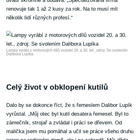
uvádí skromně a dodává: „Specializovaná firma
renovuje tak 1 až 2 kusy za rok. Na to musí mít
několik lidí různých profesí.“
Lampy vyrábí z motorových dílů vozidel 20. a 30. let., zdroj: Se svolením
Dalibora Lupíka
Celý život v obklopení kutilů
Dalo by se dokonce říct, že s řemeslem Dalibor Lupík
vyrůstal. „Můj otec byl kutil desatera řemesel. Byl to
zámečník, strojař a zvládal i práci se dřevem. Od
malička jsem mu pomáhal a učil se práce všeho druhu