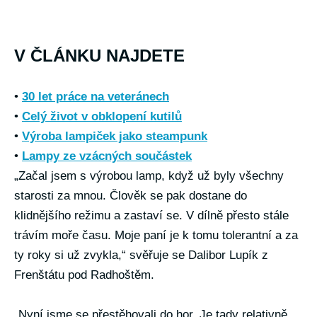
V ČLÁNKU NAJDETE
•
30 let práce na veteránech
•
Celý život v obklopení kutilů
•
Výroba lampiček jako steampunk
•
Lampy ze vzácných součástek
„Začal jsem s výrobou lamp, když už byly všechny
starosti za mnou. Člověk se pak dostane do
klidnějšího režimu a zastaví se. V dílně přesto stále
trávím moře času. Moje paní je k tomu tolerantní a za
ty roky si už zvykla,“ svěřuje se Dalibor Lupík z
Frenštátu pod Radhoštěm.
„Nyní jsme se přestěhovali do hor. Je tady relativně