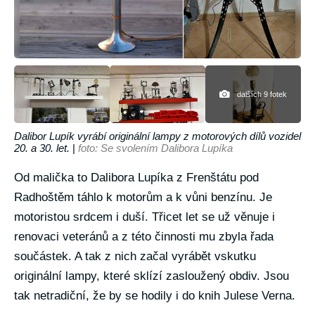
dalších 9 fotek
Dalibor Lupík vyrábí originální lampy z motorových dílů vozidel
20. a 30. let.
|
foto: Se svolením Dalibora Lupíka
Od malička to Dalibora Lupíka z Frenštátu pod
Radhoštěm táhlo k motorům a k vůni benzínu. Je
motoristou srdcem i duší. Třicet let se už věnuje i
renovaci veteránů a z této činnosti mu zbyla řada
součástek. A tak z nich začal vyrábět vskutku
originální lampy, které sklízí zasloužený obdiv. Jsou
tak netradiční, že by se hodily i do knih Julese Verna.