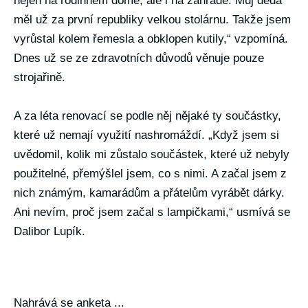
nejen na rodinném domě, ale i na zahradě. Můj děda
měl už za první republiky velkou stolárnu. Takže jsem
vyrůstal kolem řemesla a obklopen kutily,“ vzpomíná.
Dnes už se ze zdravotních důvodů věnuje pouze
strojařině.
A za léta renovací se podle něj nějaké ty součástky,
které už nemají využití nashromáždí. „Když jsem si
uvědomil, kolik mi zůstalo součástek, které už nebyly
použitelné, přemýšlel jsem, co s nimi. A začal jsem z
nich známým, kamarádům a přátelům vyrábět dárky.
Ani nevím, proč jsem začal s lampičkami,“ usmívá se
Dalibor Lupík.
Nahrává se anketa ...