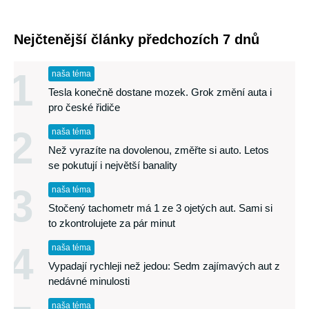
Nejčtenější články předchozích 7 dnů
1
naša téma
Tesla konečně dostane mozek. Grok změní auta i
pro české řidiče
2
naša téma
Než vyrazíte na dovolenou, změřte si auto. Letos
se pokutují i největší banality
3
naša téma
Stočený tachometr má 1 ze 3 ojetých aut. Sami si
to zkontrolujete za pár minut
4
naša téma
Vypadají rychleji než jedou: Sedm zajímavých aut z
nedávné minulosti
naša téma