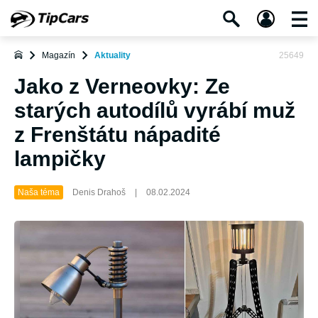
Magazín
Aktuality
25649
Jako z Verneovky: Ze
starých autodílů vyrábí muž
z Frenštátu nápadité
lampičky
Naša téma
Denis Drahoš
|
08.02.2024