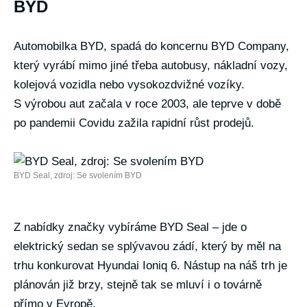
BYD
Automobilka BYD, spadá do koncernu BYD Company,
který vyrábí mimo jiné třeba autobusy, nákladní vozy,
kolejová vozidla nebo vysokozdvižné vozíky.
S výrobou aut začala v roce 2003, ale teprve v době
po pandemii Covidu zažila rapidní růst prodejů.
BYD Seal, zdroj: Se svolením BYD
Z nabídky značky vybíráme BYD Seal – jde o
elektrický sedan se splývavou zádí, který by měl na
trhu konkurovat Hyundai Ioniq 6. Nástup na náš trh je
plánován již brzy, stejně tak se mluví i o továrně
přímo v Evropě.