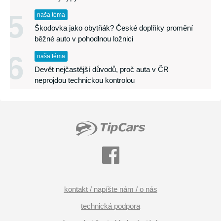
5
naša téma
Škodovka jako obytňák? České doplňky promění
běžné auto v pohodlnou ložnici
6
naša téma
Devět nejčastější důvodů, proč auta v ČR
neprojdou technickou kontrolou
kontakt / napíšte nám / o nás
technická podpora