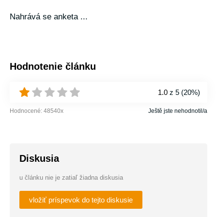
Nahrává se anketa ...
Hodnotenie článku
1.0
z 5 (
20%
)
Hodnocené:
48540
x
Ještě jste nehodnotil/a
Diskusia
u článku nie je zatiaľ žiadna diskusia
vložiť príspevok do tejto diskusie