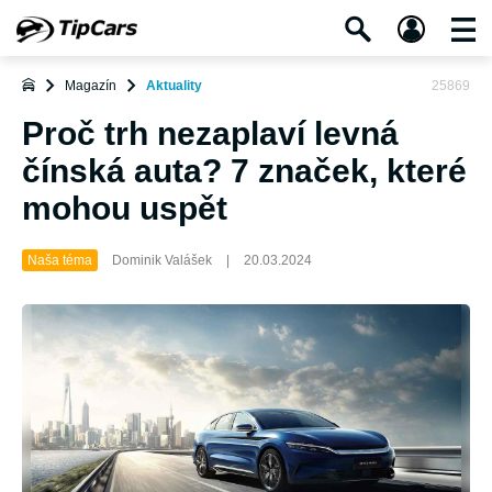
Magazín
Aktuality
25869
Proč trh nezaplaví levná
čínská auta? 7 značek, které
mohou uspět
Naša téma
Dominik Valášek
|
20.03.2024