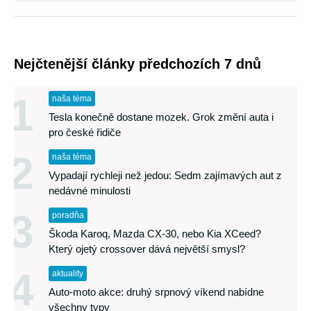
Nejčtenější články předchozích 7 dnů
1
naša téma
Tesla konečně dostane mozek. Grok změní auta i
pro české řidiče
2
naša téma
Vypadají rychleji než jedou: Sedm zajímavých aut z
nedávné minulosti
3
poradňa
Škoda Karoq, Mazda CX-30, nebo Kia XCeed?
Který ojetý crossover dává největší smysl?
4
aktuality
Auto-moto akce: druhý srpnový víkend nabídne
všechny typy