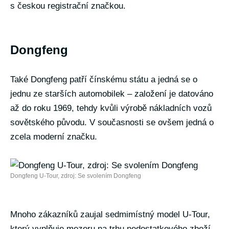
s českou registrační značkou.
Dongfeng
Také Dongfeng patří čínskému státu a jedná se o
jednu ze starších automobilek – založení je datováno
až do roku 1969, tehdy kvůli výrobě nákladních vozů
sovětského původu. V současnosti se ovšem jedná o
zcela moderní značku.
Dongfeng U-Tour, zdroj: Se svolením Dongfeng
Mnoho zákazníků zaujal sedmimístný model U-Tour,
který vyplňuje mezeru na trhu nedostatkového zboží –