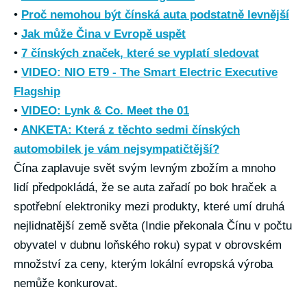
•
Proč nemohou být čínská auta podstatně levnější
•
Jak může Čina v Evropě uspět
•
7 čínských značek, které se vyplatí sledovat
•
VIDEO: NIO ET9 - The Smart Electric Executive
Flagship
•
VIDEO: Lynk & Co. Meet the 01
•
ANKETA: Která z těchto sedmi čínských
automobilek je vám nejsympatičtější?
Čína zaplavuje svět svým levným zbožím a mnoho
lidí předpokládá, že se auta zařadí po bok hraček a
spotřební elektroniky mezi produkty, které umí druhá
nejlidnatější země světa (Indie překonala Čínu v počtu
obyvatel v dubnu loňského roku) sypat v obrovském
množství za ceny, kterým lokální evropská výroba
nemůže konkurovat.