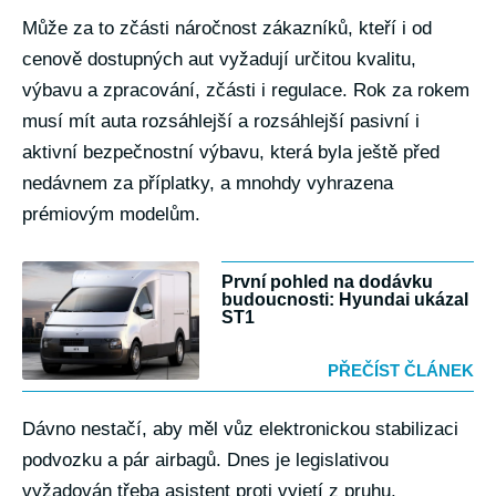
Může za to zčásti náročnost zákazníků, kteří i od
cenově dostupných aut vyžadují určitou kvalitu,
výbavu a zpracování, zčásti i regulace. Rok za rokem
musí mít auta rozsáhlejší a rozsáhlejší pasivní i
aktivní bezpečnostní výbavu, která byla ještě před
nedávnem za příplatky, a mnohdy vyhrazena
prémiovým modelům.
První pohled na dodávku
budoucnosti: Hyundai ukázal
ST1
PŘEČÍST ČLÁNEK
Dávno nestačí, aby měl vůz elektronickou stabilizaci
podvozku a pár airbagů. Dnes je legislativou
vyžadován třeba asistent proti vyjetí z pruhu,