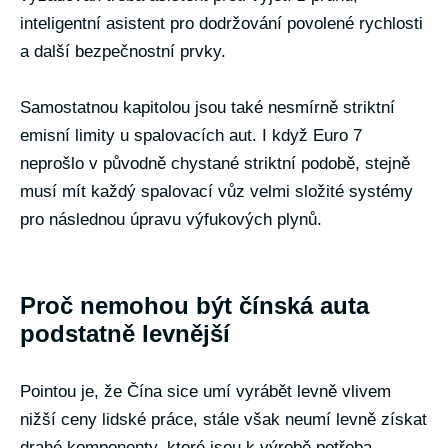
inteligentní asistent pro dodržování povolené rychlosti
a další bezpečnostní prvky.
Samostatnou kapitolou jsou také nesmírně striktní
emisní limity u spalovacích aut. I když Euro 7
neprošlo v původně chystané striktní podobě, stejně
musí mít každý spalovací vůz velmi složité systémy
pro následnou úpravu výfukových plynů.
Proč nemohou být čínská auta
podstatně levnější
Pointou je, že Čína sice umí vyrábět levně vlivem
nižší ceny lidské práce, stále však neumí levně získat
drahé komponenty, které jsou k výrobě potřeba.