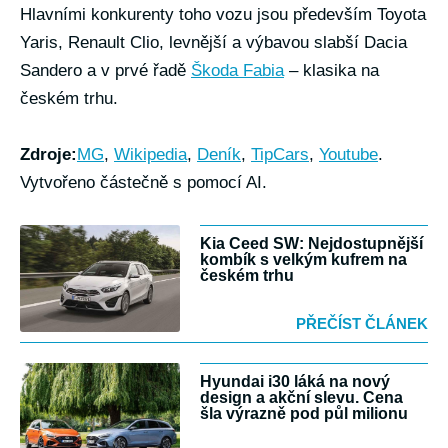
Hlavními konkurenty toho vozu jsou především Toyota
Yaris, Renault Clio, levnější a výbavou slabší Dacia
Sandero a v prvé řadě
Škoda Fabia
– klasika na
českém trhu.
Zdroje:
MG
,
Wikipedia
,
Deník
,
TipCars
,
Youtube
.
Vytvořeno částečně s pomocí AI.
Kia Ceed SW: Nejdostupnější
kombík s velkým kufrem na
českém trhu
PŘEČÍST ČLÁNEK
Hyundai i30 láká na nový
design a akční slevu. Cena
šla výrazně pod půl milionu