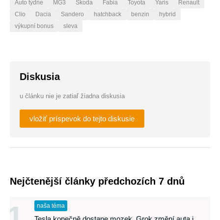
Auto týdne
MG3
Škoda
Fabia
Toyota
Yaris
Renault
Clio
Dacia
Sandero
hatchback
benzin
hybrid
výkupní bonus
sleva
Diskusia
u článku nie je zatiaľ žiadna diskusia
vložiť príspevok do tejto diskusie
Nejčtenější články předchozích 7 dnů
1
naša téma
Tesla konečně dostane mozek. Grok změní auta i