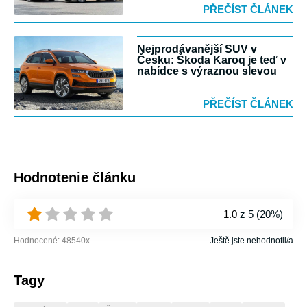
PŘEČÍST ČLÁNEK
Nejprodávanější SUV v
Česku: Škoda Karoq je teď v
nabídce s výraznou slevou
PŘEČÍST ČLÁNEK
Hodnotenie článku
1.0
z 5 (
20%
)
Hodnocené:
48540
x
Ještě jste nehodnotil/a
Tagy