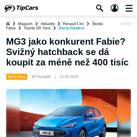
Magazín
Aktuality
Renault Clio
Škoda
28268
Fabia
Toyota GR Yaris
Dacia Sandero
MG3 jako konkurent Fabie?
Svižný hatchback se dá
koupit za méně než 400 tisíc
Naša téma
Jiří Humplík
|
22.05.2025