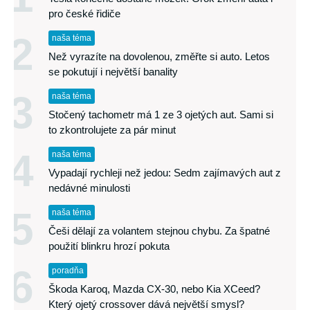
pro české řidiče
2
naša téma
Než vyrazíte na dovolenou, změřte si auto. Letos
se pokutují i největší banality
3
naša téma
Stočený tachometr má 1 ze 3 ojetých aut. Sami si
to zkontrolujete za pár minut
4
naša téma
Vypadají rychleji než jedou: Sedm zajímavých aut z
nedávné minulosti
5
naša téma
Češi dělají za volantem stejnou chybu. Za špatné
použití blinkru hrozí pokuta
6
poradňa
Škoda Karoq, Mazda CX-30, nebo Kia XCeed?
Který ojetý crossover dává největší smysl?