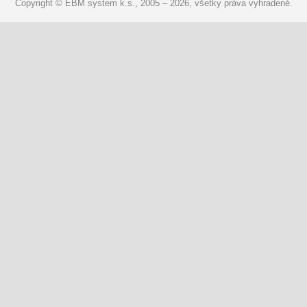
Copyright © EBM system k.s., 2005 – 2026, všetky práva vyhradené.