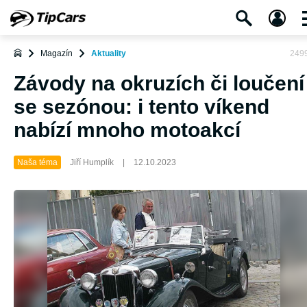
Magazín
Aktuality
249
Závody na okruzích či loučení
se sezónou: i tento víkend
nabízí mnoho motoakcí
Naša téma
Jiří Humplík
|
12.10.2023