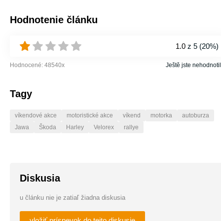
Hodnotenie článku
1.0
z 5 (
20%
)
Hodnocené:
48540
x
Ještě jste nehodnotil
Tagy
víkendové akce
motoristické akce
víkend
motorka
autoburza
Jawa
Škoda
Harley
Velorex
rallye
Diskusia
u článku nie je zatiaľ žiadna diskusia
vložiť príspevok do tejto diskusie