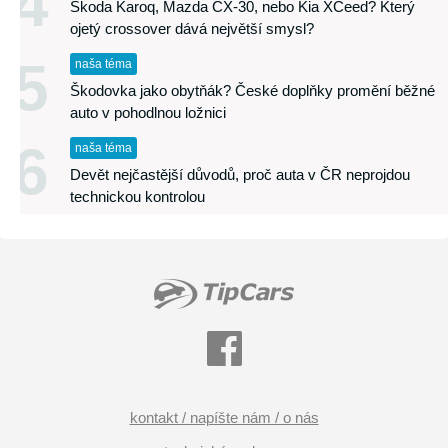
4
Škoda Karoq, Mazda CX-30, nebo Kia XCeed? Který
ojetý crossover dává největší smysl?
5
naša téma
Škodovka jako obytňák? České doplňky promění běžné
auto v pohodlnou ložnici
6
naša téma
Devět nejčastější důvodů, proč auta v ČR neprojdou
technickou kontrolou
kontakt / napíšte nám / o nás