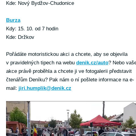
Kde: Nový Bydžov-Chudonice
Burza
Kdy: 15. 10. od 7 hodin
Kde: Držkov
Pořádáte motoristickou akci a chcete, aby se objevila
v pravidelných tipech na webu
denik.cz/auto
? Nebo vaš
akce právě proběhla a chcete ji ve fotogalerii představit
čtenářům Deníku? Pak nám o ní pošlete informace na e-
mail:
jiri.humplik@denik.cz