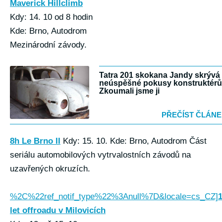
Maverick Hillclimb
Kdy: 14. 10 od 8 hodin
Kde: Brno, Autodrom
Mezinárodní závody.
Tatra 201 skokana Jandy skrývá 
neúspěšné pokusy konstruktérů
Zkoumali jsme ji
PŘEČÍST ČLÁN
8h Le Brno II
Kdy: 15. 10. Kde: Brno, Autodrom Část
seriálu automobilových vytrvalostních závodů na
uzavřených okruzích.
%2C%22ref_notif_type%22%3Anull%7D&locale=cs_CZ]
let offroadu v Milovicích