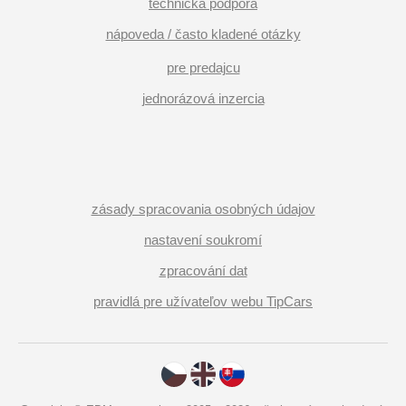
technická podpora
nápoveda / často kladené otázky
pre predajcu
jednorázová inzercia
zásady spracovania osobných údajov
nastavení soukromí
zpracování dat
pravidlá pre užívateľov webu TipCars