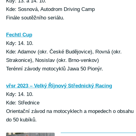
Kdy: 13. a 14. 10.
Kde: Sosnová, Autodrom Driving Camp
Finále soutěžního seriálu.
Fechtl Cup
Kdy: 14. 10.
Kde: Adamov (okr. České Budějovice), Rovná (okr.
Strakonice), Nosislav (okr. Brno-venkov)
Terénní závody motocyklů Jawa 50 Pionýr.
vřsr 2023 – Velký Říjnový Střednický Racing
Kdy: 14. 10.
Kde: Střednice
Orientační závod na motocyklech a mopedech o obsahu
do 50 kubíků.