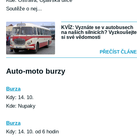
Kde: Ostrava, Opavská ulice
Soutěže o nej...
KVÍZ: Vyznáte se v autobusech
na našich silnicích? Vyzkoušejte
si své vědomosti
PŘEČÍST ČLÁN
Auto-moto burzy
Burza
Kdy: 14. 10.
Kde: Nupaky
Burza
Kdy: 14. 10. od 6 hodin