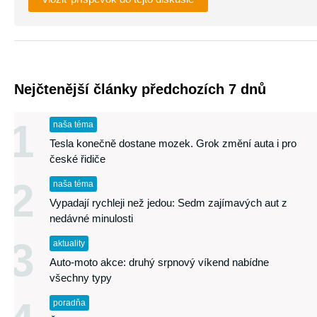
Nejčtenější články předchozích 7 dnů
1
naša téma
Tesla konečně dostane mozek. Grok změní auta i pro
české řidiče
2
naša téma
Vypadají rychleji než jedou: Sedm zajímavých aut z
nedávné minulosti
3
aktuality
Auto-moto akce: druhý srpnový víkend nabídne
všechny typy
poradňa