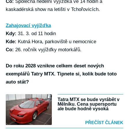
Co:
Společná nedělní vyjížďka ve 14 hodin a
kaskadérská show na letišti v Tchořovicích.
Zahajovací vyjížďka
Kdy:
31. 3. od 11 hodin
Kde:
Kutná Hora, parkoviště u nemocnice
Co:
26. ročník vyjížďky motorkářů.
Do roku 2028 vznikne celkem deset nových
exemplářů Tatry MTX. Tipnete si, kolik bude toto
auto stát?
Tatra MTX se bude vyrábět v
Mělníku. Cena supersportu
ale bude hodně vysoká
PŘEČÍST ČLÁNEK