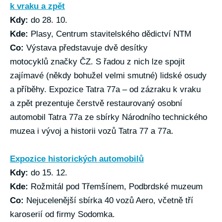
k vraku a zpět
Kdy:
do 28. 10.
Kde:
Plasy, Centrum stavitelského dědictví NTM
Co:
Výstava představuje dvě desítky
motocyklů značky ČZ. S řadou z nich lze spojit
zajímavé (někdy bohužel velmi smutné) lidské osudy
a příběhy. Expozice Tatra 77a – od zázraku k vraku
a zpět prezentuje čerstvě restaurovaný osobní
automobil Tatra 77a ze sbírky Národního technického
muzea i vývoj a historii vozů Tatra 77 a 77a.
Expozice historických automobilů
Kdy:
do 15. 12.
Kde:
Rožmitál pod Třemšínem, Podbrdské muzeum
Co:
Nejucelenější sbírka 40 vozů Aero, včetně tří
karoserií od firmy Sodomka.