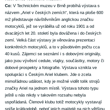
Co:
V Technickém muzeu v Brně probíhá výstava s
názvem „Ariel v českých zemích“, která na ploše 600
m2 představuje návštěvníkům anglickou značku
motocyklů, jež se vyráběla už od roku 1901 a od
dvacátých let 20. století byla dovážena i do českých
zemí. Velká část výstavy je věnována prezentaci
konkrétních motocyklů, a to v působivém počtu cca
40 kusů. Zájemci se seznámí i s dobovými originály,
jako jsou vývěsní cedule, vlajky, součástky, motory či
dobové prospekty a fotografie. Výstava vznikla ve
spolupráci s Českým Ariel klubem. Jde o zcela
mimořádnou událost, kdy je možné vidět tolik strojů
značky Ariel na jednom místě. Výstava tohoto typu
ještě u nás nikdy v takovém rozsahu nebyla
uspořádaná. Členové klubu totiž motocykly vystavují
spíše krátkodobě, neboť jejich majitelé na nich většinu