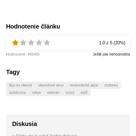
Hodnotenie článku
1.0
z 5 (
20%
)
Hodnocené:
48540
x
Ještě jste nehodnotil/a
Tagy
tipy na víkend
víkendové akce
motoristické akce
motorka
autoburza
rallye
veterán
srazy
vyjíž
Diskusia
u článku nie je zatiaľ žiadna diskusia