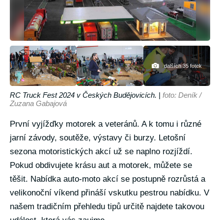
dalších 35 fotek
RC Truck Fest 2024 v Českých Budějovicích.
|
foto: Deník /
Zuzana Gabajová
První vyjížďky motorek a veteránů. A k tomu i různé
jarní závody, soutěže, výstavy či burzy. Letošní
sezona motoristických akcí už se naplno rozjíždí.
Pokud obdivujete krásu aut a motorek, můžete se
těšit. Nabídka auto-moto akcí se postupně rozrůstá a
velikonoční víkend přináší vskutku pestrou nabídku. V
našem tradičním přehledu tipů určitě najdete takovou