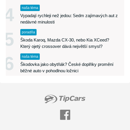
4
naša téma
Vypadají rychleji než jedou: Sedm zajímavých aut z
nedávné minulosti
5
poradňa
Škoda Karoq, Mazda CX-30, nebo Kia XCeed?
Který ojetý crossover dává největší smysl?
6
naša téma
Škodovka jako obytňák? České doplňky promění
běžné auto v pohodlnou ložnici