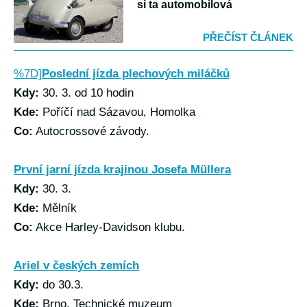
si ta automobilová
PŘEČÍST ČLÁNEK
%7D]
Poslední jízda plechových miláčků
Kdy:
30. 3. od 10 hodin
Kde:
Poříčí nad Sázavou, Homolka
Co:
Autocrossové závody.
První jarní jízda krajinou Josefa Müllera
Kdy:
30. 3.
Kde:
Mělník
Co:
Akce Harley-Davidson klubu.
Ariel v českých zemích
Kdy:
do 30.3.
Kde:
Brno, Technické muzeum