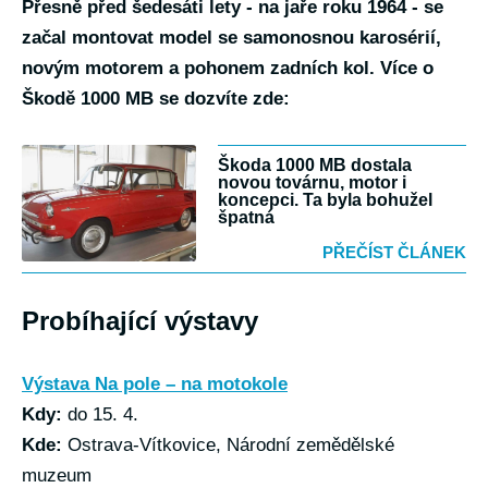
Přesně před šedesáti lety - na jaře roku 1964 - se
začal montovat model se samonosnou karosérií,
novým motorem a pohonem zadních kol. Více o
Škodě 1000 MB se dozvíte zde:
Škoda 1000 MB dostala
novou továrnu, motor i
koncepci. Ta byla bohužel
špatná
PŘEČÍST ČLÁNEK
Probíhající výstavy
Výstava Na pole – na motokole
Kdy:
do 15. 4.
Kde:
Ostrava-Vítkovice, Národní zemědělské
muzeum