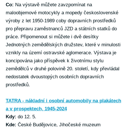
Co:
Na výstavě můžete zavzpomínat na
maloobjemové motocykly a mopedy československé
výroby z let 1950-1989 coby dopravních prostředků
pro přepravu zaměstnanců JZD a státních statků do
práce. Připomenout si můžete i dvě desítky
Jednotných zemědělských družstev, které v minulosti
vznikly na území ostravské aglomerace. Výstava je
koncipována jako příspěvek k životnímu stylu
zemědělců v druhé polovině 20. století, kdy převládal
nedostatek dvoustopých osobních dopravních
prostředků.
TATRA - nákladní i osobní automobily na plakátech
a v prospektech, 1945-2024
Kdy:
do 12. 5.
Kde:
České Budějovice, Jihočeské muzeum