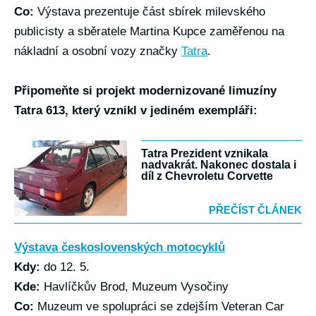
Co:
Výstava prezentuje část sbírek milevského
publicisty a sběratele Martina Kupce zaměřenou na
nákladní a osobní vozy značky
Tatra
.
Připomeňte si projekt modernizované limuzíny
Tatra 613, který vznikl v jediném exempláři:
Tatra Prezident vznikala
nadvakrát. Nakonec dostala i
díl z Chevroletu Corvette
PŘEČÍST ČLÁNEK
Výstava československých motocyklů
Kdy:
do 12. 5.
Kde:
Havlíčkův Brod, Muzeum Vysočiny
Co:
Muzeum ve spolupráci se zdejším Veteran Car