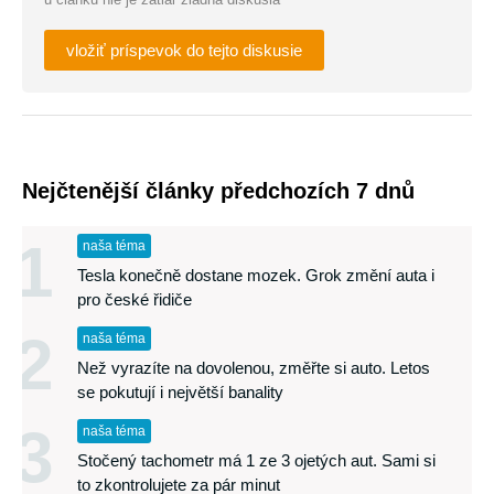
vložiť príspevok do tejto diskusie
Nejčtenější články předchozích 7 dnů
1
naša téma
Tesla konečně dostane mozek. Grok změní auta i
pro české řidiče
2
naša téma
Než vyrazíte na dovolenou, změřte si auto. Letos
se pokutují i největší banality
3
naša téma
Stočený tachometr má 1 ze 3 ojetých aut. Sami si
to zkontrolujete za pár minut