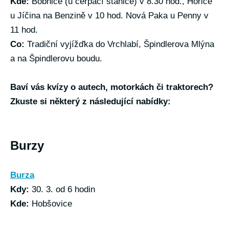
Kde:
Bobnice (u čerpací stanice) v 8.30 hod., Hořice
u Jíčina na Benzině v 10 hod. Nová Paka u Penny v
11 hod.
Co:
Tradiční vyjížďka do Vrchlabí, Špindlerova Mlýna
a na Špindlerovu boudu.
Baví vás kvízy o autech, motorkách či traktorech?
Zkuste si některý z následující nabídky:
Burzy
Burza
Kdy:
30. 3. od 6 hodin
Kde:
Hobšovice