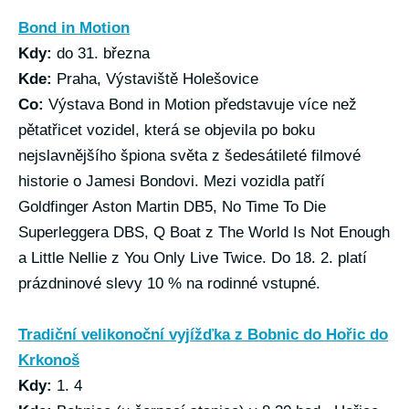
Bond in Motion
Kdy:
do 31. března
Kde:
Praha, Výstaviště Holešovice
Co:
Výstava Bond in Motion představuje více než
pětatřicet vozidel, která se objevila po boku
nejslavnějšího špiona světa z šedesátileté filmové
historie o Jamesi Bondovi. Mezi vozidla patří
Goldfinger Aston Martin DB5, No Time To Die
Superleggera DBS, Q Boat z The World Is Not Enough
a Little Nellie z You Only Live Twice. Do 18. 2. platí
prázdninové slevy 10 % na rodinné vstupné.
Tradiční velikonoční vyjížďka z Bobnic do Hořic do
Krkonoš
Kdy:
1. 4