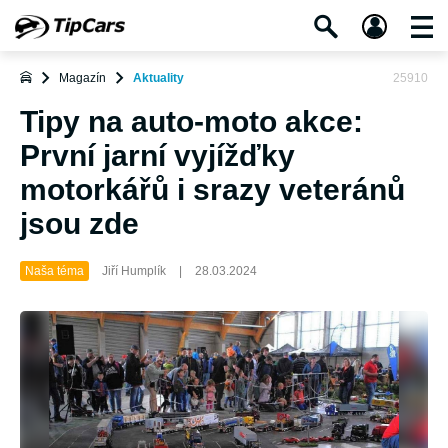
Magazín
Aktuality
25910
Tipy na auto-moto akce:
První jarní vyjížďky
motorkářů i srazy veteránů
jsou zde
Naša téma
Jiří Humplík
|
28.03.2024