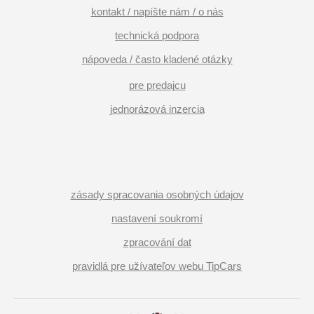
kontakt / napíšte nám / o nás
technická podpora
nápoveda / často kladené otázky
pre predajcu
jednorázová inzercia
zásady spracovania osobných údajov
nastavení soukromí
zpracování dat
pravidlá pre užívateľov webu TipCars