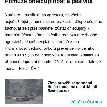
Pomůže ohleduplnost a pasivita
Narazíte-li na silnici na agresora, ze všeho
nejdůležitější je nenechat se „nakazit“. „Doporučujeme
zachovat se spíše pasivně, zůstat ohleduplný k
ostatním účastníkům silničního provozu a rozhodně
agresivní jednání neoplácet,“ radí Zuzana
Pidrmanová, vedoucí odboru prevence Policejního
prezidia ČR. „To by mohlo vést k eskalaci konfliktu a
případné dopravní nehodě. Důležité je oznámit takové
jednání Policii ČR.“
Zima prověří schopnosti
řidiče i auta: na co si dát při
řízení pozor
PŘEČÍST ČLÁNEK