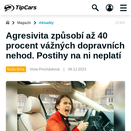
Magazín
Aktuality
25305
Agresivita způsobí až 40
procent vážných dopravních
nehod. Postihy na ni neplatí
Naša téma
Viola Procházková
|
06.12.2023