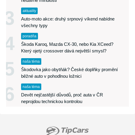
nedávné minulosti
3
aktuality
Auto-moto akce: druhý srpnový víkend nabídne
všechny typy
4
poradňa
Škoda Karoq, Mazda CX-30, nebo Kia XCeed?
Který ojetý crossover dává největší smysl?
5
naša téma
Škodovka jako obytňák? České doplňky promění
běžné auto v pohodlnou ložnici
6
naša téma
Devět nejčastější důvodů, proč auta v ČR
neprojdou technickou kontrolou