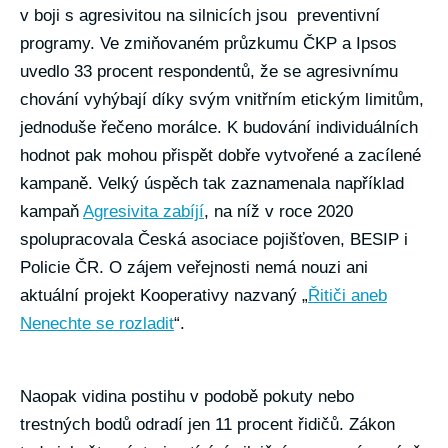
v boji s agresivitou na silnicích jsou preventivní
programy. Ve zmiňovaném průzkumu ČKP a Ipsos
uvedlo 33 procent respondentů, že se agresivnímu
chování vyhýbají díky svým vnitřním etickým limitům,
jednoduše řečeno morálce. K budování individuálních
hodnot pak mohou přispět dobře vytvořené a zacílené
kampaně. Velký úspěch tak zaznamenala například
kampaň
Agresivita zabíjí
, na níž v roce 2020
spolupracovala Česká asociace pojišťoven, BESIP i
Policie ČR. O zájem veřejnosti nemá nouzi ani
aktuální projekt Kooperativy nazvaný „
Řitiči aneb
Nenechte se rozladit
“.
Naopak vidina postihu v podobě pokuty nebo
trestných bodů odradí jen 11 procent řidičů. Zákon