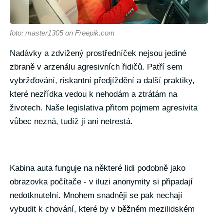
foto: master1305 on Freepik.com
Nadávky a zdvižený prostředníček nejsou jediné
zbraně v arzenálu agresivních řidičů. Patří sem
vybržďování, riskantní předjíždění a další praktiky,
které nezřídka vedou k nehodám a ztrátám na
životech. Naše legislativa přitom pojmem agresivita
vůbec nezná, tudíž ji ani netrestá.
Kabina auta funguje na některé lidi podobně jako
obrazovka počítače - v iluzi anonymity si připadají
nedotknutelní. Mnohem snadněji se pak nechají
vybudit k chování, které by v běžném mezilidském