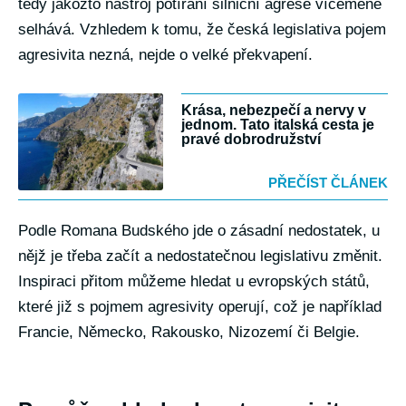
tedy jakožto nástroj potírání silniční agrese víceméně
selhává. Vzhledem k tomu, že česká legislativa pojem
agresivita nezná, nejde o velké překvapení.
Krása, nebezpečí a nervy v
jednom. Tato italská cesta je
pravé dobrodružství
PŘEČÍST ČLÁNEK
Podle Romana Budského jde o zásadní nedostatek, u
nějž je třeba začít a nedostatečnou legislativu změnit.
Inspiraci přitom můžeme hledat u evropských států,
které již s pojmem agresivity operují, což je například
Francie, Německo, Rakousko, Nizozemí či Belgie.