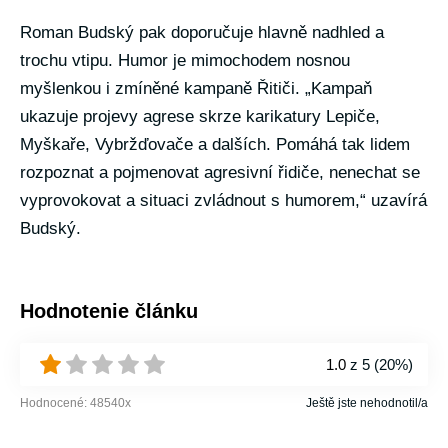
Roman Budský pak doporučuje hlavně nadhled a
trochu vtipu. Humor je mimochodem nosnou
myšlenkou i zmíněné kampaně Řitiči. „Kampaň
ukazuje projevy agrese skrze karikatury Lepiče,
Myškaře, Vybržďovače a dalších. Pomáhá tak lidem
rozpoznat a pojmenovat agresivní řidiče, nenechat se
vyprovokovat a situaci zvládnout s humorem,“ uzavírá
Budský.
Hodnotenie článku
1.0
z 5 (
20%
)
Hodnocené:
48540
x
Ještě jste nehodnotil/a