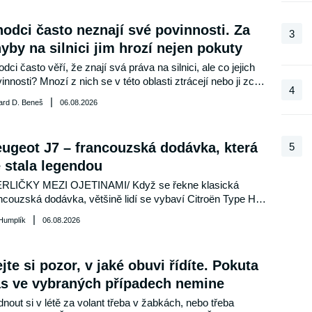
, přestože jeho vůz požadovanou emisní normu splňuje.
odci často neznají své povinnosti. Za
3
yby na silnici jim hrozí nejen pokuty
dci často věří, že znají svá práva na silnici, ale co jejich 
innosti? Mnozí z nich se v této oblasti ztrácejí nebo ji zcela 
4
orují. Připomeňme si proto klíčové povinnosti chodců, které 
|
ard D. Beneš
06.08.2026
išťují bezpečnost na silnicích.
ugeot J7 – francouzská dodávka, která
5
 stala legendou
ERLIČKY MEZI OJETINAMI/ Když se řekne klasická 
ncouzská dodávka, většině lidí se vybaví Citroën Type H s 
itým plechem. Ve stínu této ikony však vznikl vůz, který si 
|
 Humplík
06.08.2026
kal neméně oddané příznivce – Peugeot J7. Elegantní, 
ktický a na svou dobu technicky pokrokový užitkový 
omobil se vyráběl v letech 1965 až 1980 a dodnes patří 
jte si pozor, v jaké obuvi řídíte. Pokuta
i nejzajímavější evropské dodávky své éry. Jedno toto 
s ve vybraných případech nemine
o jsme nyní našli i v nabídce na portálu TipCars.
nout si v létě za volant třeba v žabkách, nebo třeba 