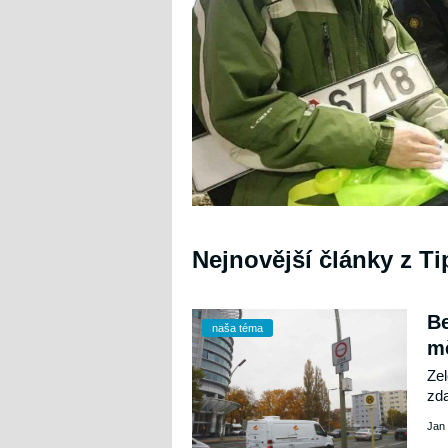
Nejnovější články z T
Be
naša téma
mě
Zel
zda
jen
Jan
kla