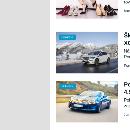
rov
sic
Mich
dov
pok
Šk
poradňa
X
Náš
Por
vla
Fra
Po
aktuality
4,
Pol
za
Fra
Jan
cel
dál
ryc