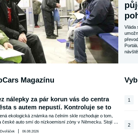
půj
po
Vláda 
umožní
převod 
Portál
návště
celý p
Posla
ipCars Magazínu
Vyb
z nálepky za pár korun vás do centra
1
sta s autem nepustí. Kontroluje se to
ená ekologická známka na čelním skle rozhoduje o tom, 
 české auto smí do nízkoemisní zóny v Německu. Stojí 
2
 několik eur, platí ve všech německých městech a nemá 
|
 Dvořáček
06.08.2026
sickou dobu platnosti. Bez ní však může řidič zaplatit 100 