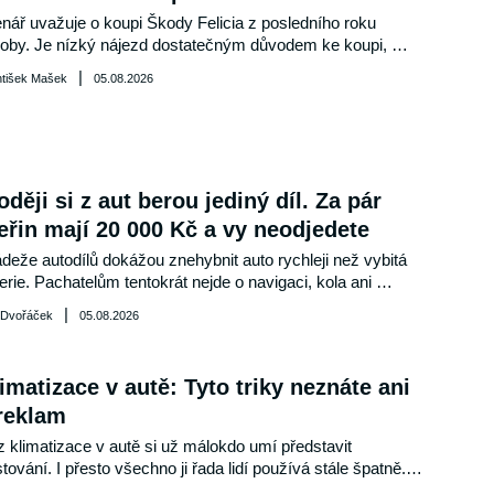
nář uvažuje o koupi Škody Felicia z posledního roku 
oby. Je nízký nájezd dostatečným důvodem ke koupi, 
nebo dnes rozhoduje jen stav auta? Poradíme. 
|
ntišek Mašek
05.08.2026
oději si z aut berou jediný díl. Za pár
eřin mají 20 000 Kč a vy neodjedete
deže autodílů dokážou znehybnit auto rychleji než vybitá 
erie. Pachatelům tentokrát nejde o navigaci, kola ani 
tlomety, ale o součást ukrytou pod vozem, kterou lze 
|
 Dvořáček
05.08.2026
íznout během okamžiku. U některých hybridů stojí přes 20 
íc korun a bez ní sice motor nastartuje, do provozu ale auto 
atří.
imatizace v autě: Tyto triky neznáte ani
reklam
 klimatizace v autě si už málokdo umí představit 
tování. I přesto všechno ji řada lidí používá stále špatně. 
e například, že byste ji měli vypnout pár minut předtím, než 