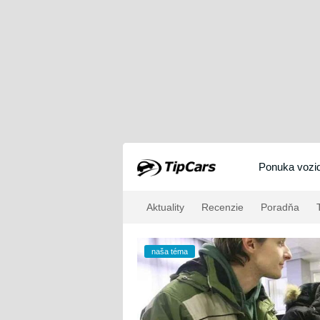
Ponuka vozid
Aktuality
Recenzie
Poradňa
T
naša téma