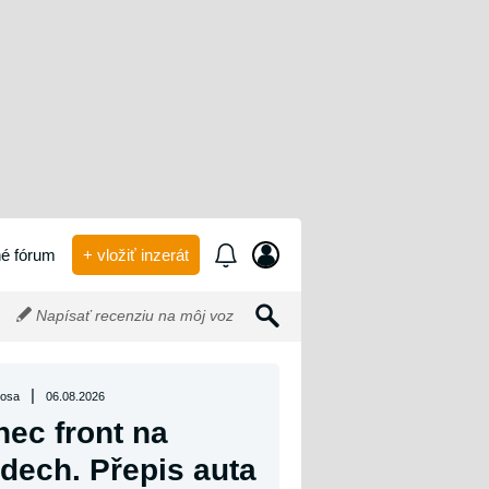
é fórum
+ vložiť inzerát
Napísať recenziu na môj voz
|
osa
06.08.2026
ec front na
dech. Přepis auta