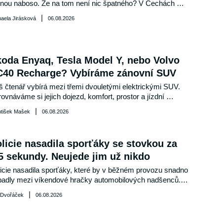
nou naboso. Že na tom není nic špatného? V Čechách 
e zatím ne, ale pokud vyrazíte takto obuti v některých 
|
aela Jirásková
06.08.2026
olenkových destinacích, koledujete si o pěkně tučnou 
utu.
oda Enyaq, Tesla Model Y, nebo Volvo
C40 Recharge? Vybíráme zánovní SUV
 čtenář vybírá mezi třemi dvouletými elektrickými SUV. 
ovnáváme si jejich dojezd, komfort, prostor a jízdní 
stnosti. Jaké bude naše doporučení? Poradíme.
|
ntišek Mašek
06.08.2026
licie nasadila sporťáky se stovkou za
5 sekundy. Neujede jim už nikdo
icie nasadila sporťáky, které by v běžném provozu snadno 
padly mezi víkendové hračky automobilových nadšenců. 
ncouzští četníci však nekoupili jediný výstavní kus, ale 
|
 Dvořáček
06.08.2026
ou flotilu lehkých dvoumístných vozů pro zásahy na 
nicích. Na stovku se dostanou za 4,5 sekundy a na 
hlostní hříšníky už čekají napříč zemí.