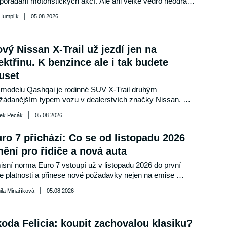
pořádání motoristických akcí. Ale ani velké vedro neodradí 
ovníky krásných automobilů či motocyklů od návštěvy 
|
 Humplík
05.08.2026
zu, setkání, výstavy, spanilé jízdy nebo závodů. A je opět 
eho vybírat. V našem přehledu určitě najdete něco, co vás 
ujme.
vý Nissan X-Trail už jezdí jen na
ektřinu. K benzince ale i tak budete
uset
modelu Qashqai je rodinné SUV X-Trail druhým 
žádanějším typem vozu v dealerstvích značky Nissan. 
onská automobilka nyní přiváží i na tuzemský trh 
|
ek Pecák
05.08.2026
ernizované provedení čtvrté generace. Základní cena 
oto vozu činí 989 990 Kč.
ro 7 přichází: Co se od listopadu 2026
ění pro řidiče a nová auta
sní norma Euro 7 vstoupí už v listopadu 2026 do první 
e platnosti a přinese nové požadavky nejen na emise 
ukových plynů, ale také na prach z brzd, oděr pneumatik či 
|
la Minaříková
05.08.2026
otnost baterií elektromobilů. Co přesně se změní, koho se 
á pravidla dotknou a zda kvůli nim zdraží nová auta? 
nášíme přehled nejdůležitějších informací, které by měl 
oda Felicia: koupit zachovalou klasiku?
t každý řidič i zájemce o koupi nového vozu.