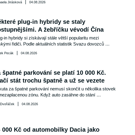
|
aela Jirásková
04.08.2026
azíte na místo nebo proč v žádném případě nezapínat 
irkulaci?
které plug-in hybridy se staly
stupnějšími. A žebříčku vévodí Čína
g-in hybridy si získávají stále větší popularitu mezi 
kými řidiči. Podle aktuálních statistik Svazu dovozců 
omobilů dosáhl jejich podíl na trhu s novými vozy v první 
|
ek Pecák
04.08.2026
ovině roku významného milníku. Co stojí za rostoucím 
jmem o tyto ekologické vozy?
 špatné parkování se platí 10 000 Kč.
ačí stát trochu špatně a už se vezete
uta za špatné parkování nemusí skončit u několika stovek 
nezaplacenou zónu. Když auto zasáhne do stání 
razeného pro člověka se zdravotním postižením nebo 
|
 Dvořáček
04.08.2026
ušením zákazu vytvoří překážku provozu, sazba ve 
ávním řízení může dosáhnout 10 000 korun. Rozhodnout 
tom může i zdánlivě malý přesah za čáru. Zákon však 
nou univerzální toleranci v centimetrech nezná a vždy 
 000 Kč od automobilky Dacia jako
eží na konkrétní situaci.