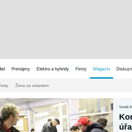
iel
Prenájmy
Elektro a hybridy
Firmy
Magazín
Diskuzn
esty
Žena za volantem
Tomáš R
Kon
úřa