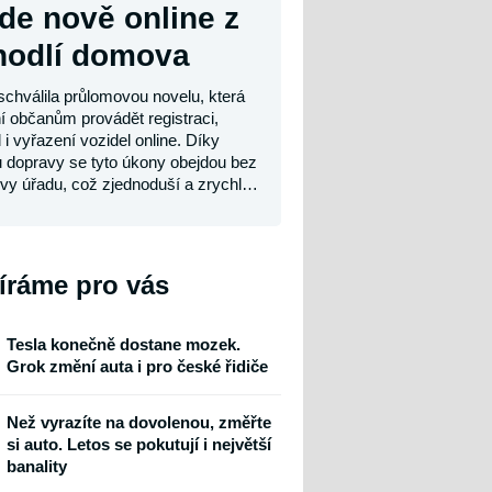
de nově online z
hodlí domova
schválila průlomovou novelu, která 
 občanům provádět registraci, 
i vyřazení vozidel online. Díky 
u dopravy se tyto úkony obejdou bez 
vy úřadu, což zjednoduší a zrychlí 
roces. Nyní návrh čeká na schválení 
neckou sněmovnou.
íráme pro vás
Tesla konečně dostane mozek.
Grok změní auta i pro české řidiče
Než vyrazíte na dovolenou, změřte
si auto. Letos se pokutují i největší
banality