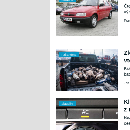
Čte
výr
Fra
Zl
naša téma
vt
Krá
bat
svě
Jan
odř
tis
nep
Kl
aktuality
z 
Bez
ces
Vít