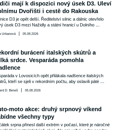
diči mají k dispozici nový úsek D3. Uleví
lnímu Dvořišti i cestě do Rakouska
nice D3 je opět delší. Ředitelství silnic a dálnic otevřelo 
ý úsek D3 mezi Nažidly a státní hranicí u Dolního 
řiště, který uleví tranzitní dopravě a zlepší spojení s 
|
a Urbanová
05.08.2026
ouskem. Podívejte se, co přinese řidičům, kdy bude 
ončena celá jihočeská D3 a jak bude zatím fungovat 
ojení na rakouskou dálniční síť. Stavba vyšla po započtení 
kordní burácení italských skútrů a
orizace na přibližně 1,04 miliardy korun bez daně. Zhruba 
lká srdce. Vesparáda pomohla
procent nákladů pokryje evropské financování.
adlence
paráda v Lovosicích opět přilákala nadšence italských 
trů, kteří se sjeli v rekordním počtu, aby oslavili páté 
očí této oblíbené akce. Setkání nejenže nabídlo pohled na 
|
ard D. Beneš
05.08.2026
ítky ikonických Vesp, ale také podpořilo charitativní účely, 
ntokrát na pomoc malé Madlence.
to-moto akce: druhý srpnový víkend
bídne všechny typy
átek srpna přinesl další extrém v počasí, které je náročné 