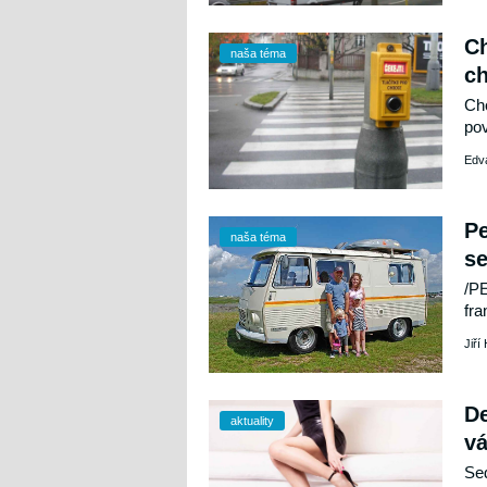
eur
Ch
naša téma
ch
Cho
pov
ign
Edv
zaj
Pe
naša téma
se
/P
fra
vln
Jiří
zís
pra
aut
De
mez
aktuality
vá
aut
Sed