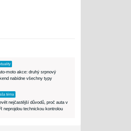
ktuality
uto-moto akce: druhý srpnový
íkend nabídne všechny typy
aša téma
vět nejčastější důvodů, proč auta v
 neprojdou technickou kontrolou