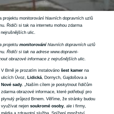
a projektu monitorování hlavních dopravních uzlů
. Řidiči si tak na internetu mohou zdarma
nejrušnějších ulic.
a projektu
monitorování
hlavních dopravních uzlů
. Řidiči si tak na adrese
www.dopravni-
ut obrazové informace z nejrušnějších ulic.
V Brně je prozatím instalováno
šest kamer
na
ulicích Úvoz,
Lidická
, Dornych, Gajdošova a
Nové sady
. „Naším cílem je poskytnout řidičům
zdarma obrazové informace, které potřebují pro
plynulý průjezd Brnem. Věříme, že stránky budou
využívat nejen
soukromé osoby
, ale i firmy,
média a zdravotní služba. Snížení množství