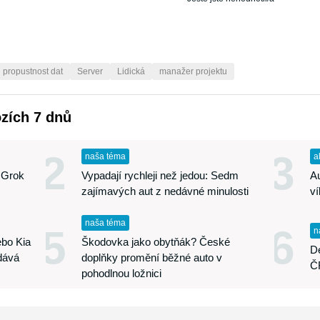
propustnost dat
Server
Lidická
manažer projektu
ozích 7 dnů
2
3
naša téma
a
 Grok
Vypadají rychleji než jedou: Sedm
A
zajímavých aut z nedávné minulosti
v
naša téma
5
6
n
bo Kia
Škodovka jako obytňák? České
De
dává
doplňky promění běžné auto v
ČR
pohodlnou ložnici