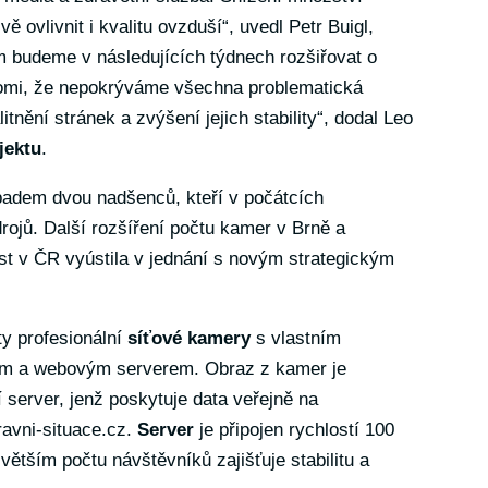
 ovlivnit i kvalitu ovzduší“, uvedl Petr Buigl,
m budeme v následujících týdnech rozšiřovat o
ědomi, že nepokrýváme všechna problematická
nění stránek a zvýšení jejich stability“, dodal Leo
jektu
.
adem dvou nadšenců, kteří v počátcích
rojů. Další rozšíření počtu kamer v Brně a
t v ČR vyústila v jednání s novým strategickým
ty profesionální
síťové kamery
s vlastním
m a webovým serverem. Obraz z kamer je
 server, jenž poskytuje data veřejně na
avni-situace.cz
.
Server
je připojen rychlostí 100
 větším počtu návštěvníků zajišťuje stabilitu a