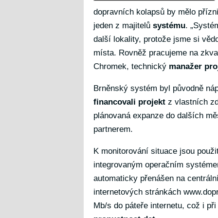
dopravních kolapsů by mělo příznivě
jeden z majitelů
systému
. „Systé
další lokality, protože jsme si v
místa. Rovněž pracujeme na zkvalit
Chromek, technický
manažer pro
Brněnský systém byl původně náp
financovali projekt
z vlastních zd
plánovaná expanze do dalších měs
partnerem.
K monitorování situace jsou použi
integrovaným operačním systéme
automaticky přenášen na centrální
internetových stránkách
www.dopr
Mb/s do páteře internetu, což i při