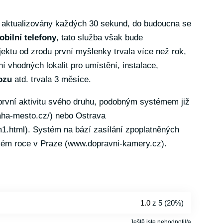
 aktualizovány každých 30 sekund, do budoucna se
obilní telefony
, tato služba však bude
jektu od zrodu první myšlenky trvala více než rok,
í vhodných lokalit pro umístění, instalace,
ozu
atd. trvala 3 měsíce.
první aktivitu svého druhu, podobným systémem již
aha-mesto.cz/
) nebo Ostrava
m1.html
). Systém na bází zasílání zpoplatněných
lém roce v Praze (
www.dopravni-kamery.cz
).
1.0
z 5 (
20%
)
Ještě jste nehodnotil/a