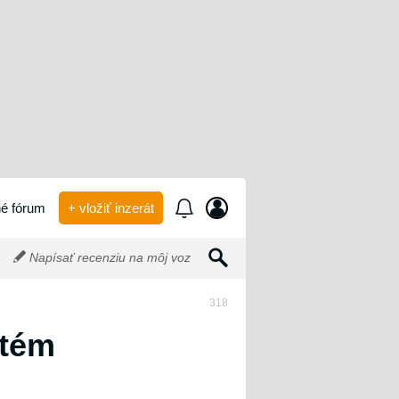
é fórum
+ vložiť inzerát
Napísať recenziu na môj voz
318
stém