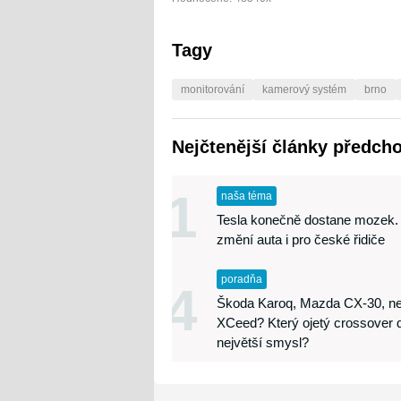
Tagy
monitorování
kamerový systém
brno
Nejčtenější články předch
1
naša téma
Tesla konečně dostane mozek.
změní auta i pro české řidiče
poradňa
4
Škoda Karoq, Mazda CX-30, ne
XCeed? Který ojetý crossover 
největší smysl?