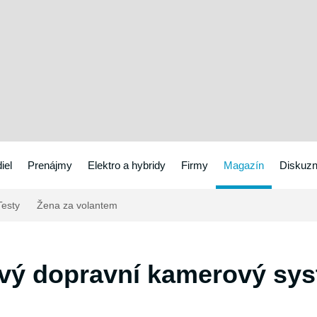
iel
Prenájmy
Elektro a hybridy
Firmy
Magazín
Diskuzn
esty
Žena za volantem
ový dopravní kamerový sy