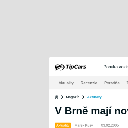
Ponuka vozid
Aktuality
Recenzie
Poradňa
T
Magazín
Aktuality
V Brně mají n
Aktuality
Marek Kusý
|
03.02.2005