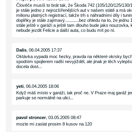
Člověče musíš to brát tak, že Škoda 742 (105/120/125/130/
je stále jedno z nejrozšířenějších aut v našem státě a má ok
milionu platných registrací, takže trh s náhradními díly i tun
doplňky je stále zajímavý............bez ohledu na to, že jedn
stále ještě v garáži a ještě tam dlouho bude jako nouzovka,
nebude jezdit Felicie a další auta, co budu mít po ní.
Dalis
, 06.04.2005 17:37
Oktávka vypadá moc hezky, pravda na některé okrsky bych
spodním spojlerem radši nevyjížděl, ale jinak je těch vylep
docela dost...
yeti
, 06.04.2005 18:06
Když máš místo v garáži, tak proč ne. V Praze maj garáž jen
parkuje se normálně na ulici...
pavol stroncer
, 03.05.2005 08:47
mozte mi zaslat prosim 8 kusov na 120