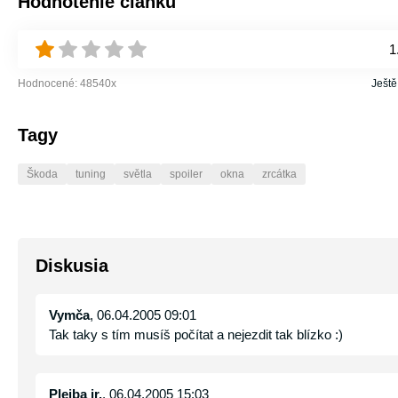
Hodnotenie článku
1
Hodnocené:
48540
x
Ještě
Tagy
Škoda
tuning
světla
spoiler
okna
zrcátka
Diskusia
Vymča
, 06.04.2005 09:01
Tak taky s tím musíš počítat a nejezdit tak blízko :)
Plejba jr.
, 06.04.2005 15:03