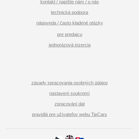
kontakt / napíšte nám / o nás
technická podpora
nápoveda / často kladené otázky
pre predajcu
jednorázová inzercia
zásady spracovania osobných údajov
nastavení soukromí
zpracování dat
pravidlá pre užívateľov webu TipCars