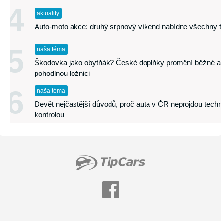
4
aktuality
Auto-moto akce: druhý srpnový víkend nabídne všechny 
5
naša téma
Škodovka jako obytňák? České doplňky promění běžné a
pohodlnou ložnici
6
naša téma
Devět nejčastější důvodů, proč auta v ČR neprojdou tech
kontrolou