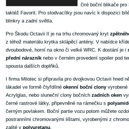
čiré boční blikače pro
taktéž Favorit. Pro stodvacítky jsou navíc k dispozici bíl
blinkry a zadní světla.
Pro Škodu Octavii II je na trhu chromovaný kryt
zpětnéh
z téhož materiálu krytka sklápěcí antény. V nabídce kříd
dvoubodové, horní na okno či velké WRC. K dostání je i
přední nárazník
nebo v černém provedení spoiler pod te
spousta dalších doplňků.
I firma Milotec si připravila pro dvojkovou Octavii hned n
lákadel ve formě čtyřdílné
okenní boční clony
vyrobené 
Acrylglas, nebo sluneční clony bočních
zadních oken
vy
černé rastrové látky, připevněné na rámečku s
polyamid
černým povlakem. Boční partie vozu potom můžete ozdob
postranními chromovanými lištami, vyrobenými z chromov
zalité v
polyuretanu
.