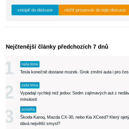
vstúpiť do diskusie
vložiť príspevok do tejto diskusie
Nejčtenější články předchozích 7 dnů
1
naša téma
Tesla konečně dostane mozek. Grok změní auta i pro česk
2
naša téma
Vypadají rychleji než jedou: Sedm zajímavých aut z nedá
minulosti
3
poradňa
Škoda Karoq, Mazda CX-30, nebo Kia XCeed? Který ojet
dává největší smysl?